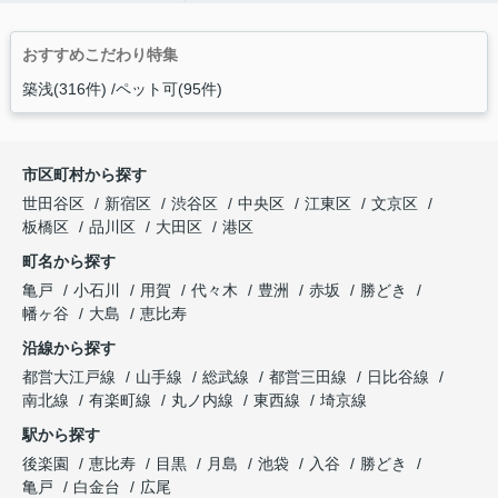
おすすめこだわり特集
築浅(316件)
ペット可(95件)
市区町村から探す
世田谷区
新宿区
渋谷区
中央区
江東区
文京区
板橋区
品川区
大田区
港区
町名から探す
亀戸
小石川
用賀
代々木
豊洲
赤坂
勝どき
幡ヶ谷
大島
恵比寿
沿線から探す
都営大江戸線
山手線
総武線
都営三田線
日比谷線
南北線
有楽町線
丸ノ内線
東西線
埼京線
駅から探す
後楽園
恵比寿
目黒
月島
池袋
入谷
勝どき
亀戸
白金台
広尾