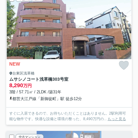
NEW
台東区浅草橋
ムサシノコート浅草橋
303号室
8,290
万円
3階 / 57.71㎡ / 2LDK /築31年
都営大江戸線「新御徒町」駅 徒歩12分
すぐに入居できるので、お待ちいただくことはありません。2駅利用可
能な物件です。快適な設備と環境の整った、8,490万円の...
もっと見る
中古マンション