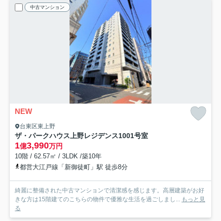
中古マンション
NEW
台東区東上野
ザ・パークハウス上野レジデンス
1001号室
1
3,990
億
万円
10階 / 62.57㎡ / 3LDK /築10年
都営大江戸線「新御徒町」駅 徒歩8分
綺麗に整備された中古マンションで清潔感を感じます。高層建築がお好
きな方は15階建てのこちらの物件で優雅な生活を過ごしまし...
もっと見
る