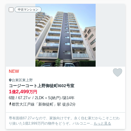
中古マンション
NEW
台東区東上野
コージーコート上野御徒町I
602号室
1
2,499
億
万円
6階 / 67.27㎡ / 2LDK＋S(納戸) /築14年
都営大江戸線「新御徒町」駅 徒歩2分
専有面積67.27㎡なので、家族向けです。永く住む家だからこそこだわ
り抜いた1億2,999万円の物件をどうぞ。バルコニー...
もっと見る