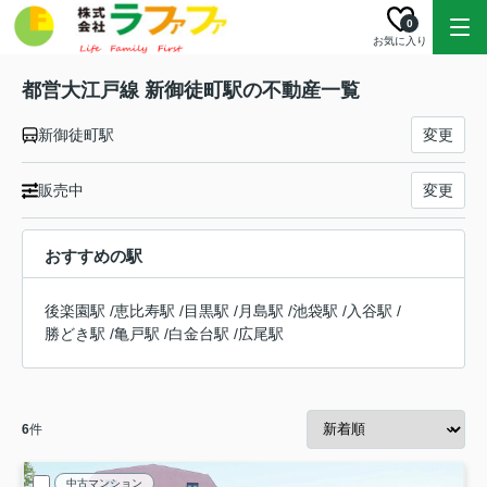
0
お気に入り
都営大江戸線 新御徒町駅の不動産一覧
新御徒町駅
変更
販売中
変更
おすすめの駅
後楽園駅
/
恵比寿駅
/
目黒駅
/
月島駅
/
池袋駅
/
入谷駅
/
勝どき駅
/
亀戸駅
/
白金台駅
/
広尾駅
6
件
中古マンション