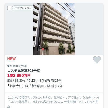
中古マンション
NEW
台東区元浅草
コスモ元浅草
803号室
1
2,990
億
万円
8階 / 63.30㎡ / 2LDK＋S(納戸) /築25年
都営大江戸線「新御徒町」駅 徒歩7分
こだわりで選びたい方におすすめ。台東区エリアで住まいをお探しなら
「コスモ元浅草」。6.8㎡の広さのバルコニー付き物件です...
もっと見
る