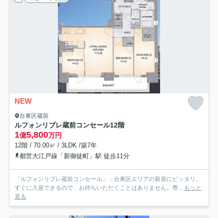
NEW
台東区蔵前
ルフォンリブレ蔵前コンセール
12階
1
5,800
億
万円
12階 / 70.00㎡ / 3LDK /築7年
都営大江戸線「新御徒町」駅 徒歩11分
「ルフォンリブレ蔵前コンセール」：台東区エリアの新居にピッタリ。
すぐに入居できるので、お待ちいただくことはありません。専...
もっと
見る