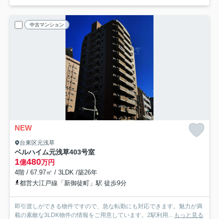
中古マンション
NEW
台東区元浅草
ベルハイム元浅草
403号室
1
480
億
万円
4階 / 67.97㎡ / 3LDK /築26年
都営大江戸線「新御徒町」駅 徒歩9分
即引渡しができる物件ですので、急な転勤にも対応できます。魅力が満
載の素敵な3LDK物件の情報をご用意しています。2駅利用...
もっと見る