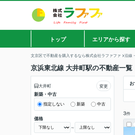
トップ
エリアから探す
文京区で不動産を購入するなら株式会社ラファファ
沿線
京浜東北線 大井町駅の不動産一覧
お
大井町
変更
新築・中古
指定しない
新築
中古
3
件
価格
～