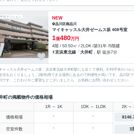
中古マンション
NEW
品川区
南品川
マイキャッスル大井ゼームス坂 408号室
1
480
億
万円
4階 / 50.50㎡ / 2LDK /築31年 /5階建
京浜東北線
「
大井町
」駅 徒歩7分
キャッスル大井ゼームス坂：京浜東北線大井町駅にも近くて便利。8.99平米のバ
生活をおくりましょう。2駅利用できる場所にあるので利便性が高いです。品川区
利です。こだわりやご要望などございましたら、お気軽にお問い合わせください。
井町の掲載物件の価格相場
1R ～ 1K
1DK ～ 1LDK
2K ～ 
-
-
価格相場
8146
-
-
空室件数
3