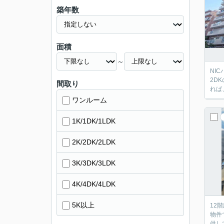
築年数
面積
～
NI
2D
間取り
れば
ワンルーム
1K/1DK/1LDK
2K/2DK/2LDK
3K/3DK/3LDK
4K/4DK/4LDK
5K以上
12
物件
供し