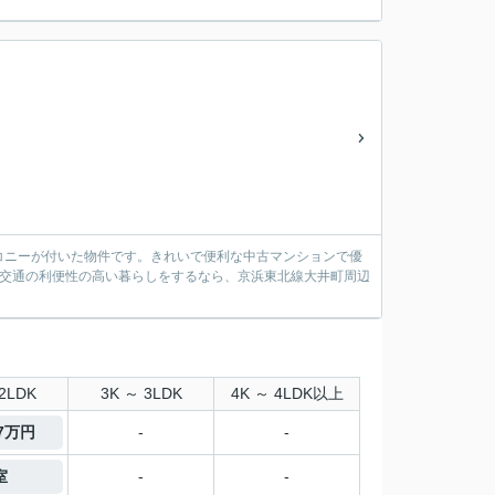
ルコニーが付いた物件です。きれいで便利な中古マンションで優
で交通の利便性の高い暮らしをするなら、京浜東北線大井町周辺
2LDK
3K ～ 3LDK
4K ～ 4LDK以上
.7万円
-
-
室
-
-