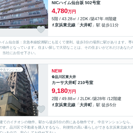
NICハイム仙台坂 502号室
4,780
万円
5階 / 43.28㎡ / 2DK /築47年 /8階建
京浜東北線
「
大井町
」駅 徒歩11分
Cハイム仙台坂：京急本線鮫洲駅にも近くて便利。徒歩3分の場所に駅があります。専有
Kの物件となっています。住まい探しで大切なことは、その住まいがどれだけあなた
、当社にお任せ下さい。
中古マンション
NEW
品川区
東大井
カーサ大井町 210号室
9,180
万円
2階 / 49.88㎡ / 2LDK /築28年 /12階建
京浜東北線
「
大井町
」駅 徒歩5分
階建てのイチオシの物件。駅から徒歩5分の所にある物件です。中古マンションなら、
です。品川区で不動産を購入するなら、利便性の高い暮らしができる京浜東北線大
ているので、安心してお任せ下さい。