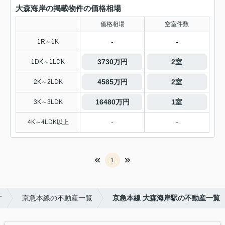
大森海岸の掲載物件の価格相場
価格相場
空室件数
-
-
1R～1K
3730万円
2室
1DK～1LDK
4585万円
2室
2K～2LDK
16480万円
1室
3K～3LDK
-
-
4K～4LDK以上
1
す
京急本線の不動産一覧
京急本線 大森海岸駅の不動産一覧