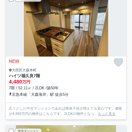
NEW
大田区大森本町
ハイツ福久良
7階
4,480
万円
7階 / 52.11㎡ / 2LDK /築50年
京急本線「大森海岸」駅 徒歩5分
広々とした中古マンションであれば将来子供が増えても安心です。価格
が4,480万円の物件はこちらです。2LDKの物件となっ...
もっと見る
中古マンション