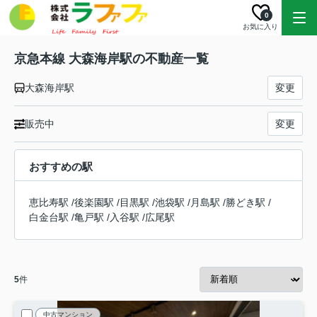
0
お気に入り
京急本線 大森海岸駅の不動産一覧
大森海岸駅
変更
販売中
変更
おすすめの駅
恵比寿駅
/
後楽園駅
/
目黒駅
/
池袋駅
/
月島駅
/
勝どき駅
/
白金台駅
/
亀戸駅
/
入谷駅
/
広尾駅
5
件
中古マンション