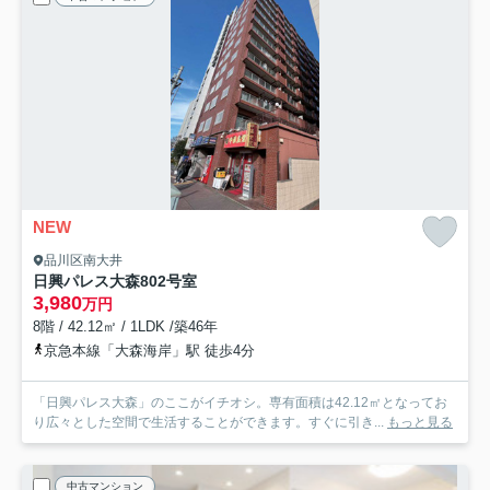
NEW
品川区南大井
日興パレス大森
802号室
3,980
万円
8階 / 42.12㎡ / 1LDK /築46年
京急本線「大森海岸」駅 徒歩4分
「日興パレス大森」のここがイチオシ。専有面積は42.12㎡となってお
り広々とした空間で生活することができます。すぐに引き...
もっと見る
中古マンション