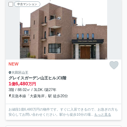
中古マンション
NEW
大田区山王
グレイスガーデン山王ヒルズ
3階
1
6,480
億
万円
3階 / 88.02㎡ / 3LDK /築27年
京急本線「大森海岸」駅 徒歩20分
お値段1億6,480万円の物件です。すぐに入居できるので、お急ぎの方も
安心してお問い合わせください。駅から徒歩10分の場...
もっと見る