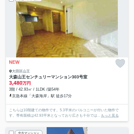
NEW
大田区山王
大森山王センチュリーマンション
303号室
3,480
万円
3階 / 42.93㎡ / 1LDK /築54年
京急本線「大森海岸」駅 徒歩17分
こちらは10階建ての物件です。5.3平米のバルコニーが付いた物件で
す。専有面積は42.93平米となっており広さも十分では...
もっと見る
中古マンション