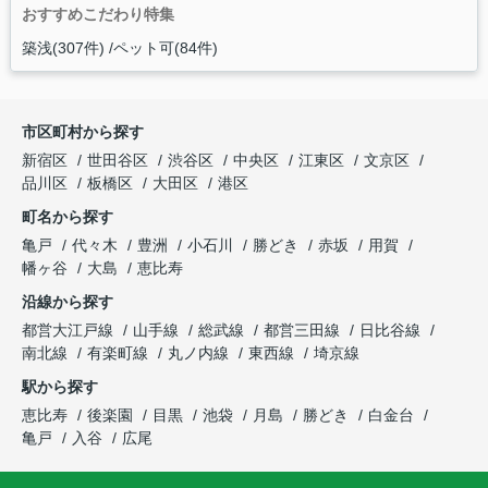
おすすめこだわり特集
築浅(307件)
ペット可(84件)
市区町村から探す
新宿区
世田谷区
渋谷区
中央区
江東区
文京区
品川区
板橋区
大田区
港区
町名から探す
亀戸
代々木
豊洲
小石川
勝どき
赤坂
用賀
幡ヶ谷
大島
恵比寿
沿線から探す
都営大江戸線
山手線
総武線
都営三田線
日比谷線
南北線
有楽町線
丸ノ内線
東西線
埼京線
駅から探す
恵比寿
後楽園
目黒
池袋
月島
勝どき
白金台
亀戸
入谷
広尾