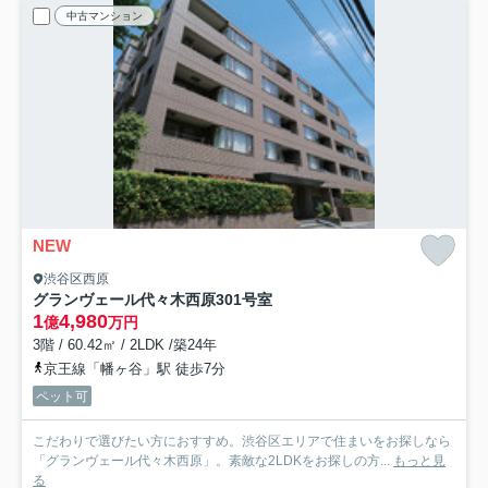
中古マンション
NEW
渋谷区西原
グランヴェール代々木西原
301号室
1
4,980
億
万円
3階 / 60.42㎡ / 2LDK /築24年
京王線「幡ヶ谷」駅 徒歩7分
ペット可
こだわりで選びたい方におすすめ。渋谷区エリアで住まいをお探しなら
「グランヴェール代々木西原」。素敵な2LDKをお探しの方...
もっと見
る