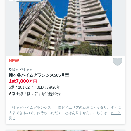
NEW
渋谷区幡ヶ谷
幡ヶ谷ハイムグランシス
505号室
1
7,800
億
万円
5階 / 101.62㎡ / 3LDK /築28年
京王線「幡ヶ谷」駅 徒歩9分
「幡ヶ谷ハイムグランシス」：渋谷区エリアの新居にピッタリ。すぐに
入居できるので、お待ちいただくことはありません。こちらは...
もっと
見る