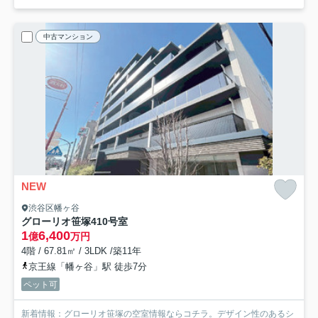
中古マンション
NEW
渋谷区幡ヶ谷
グローリオ笹塚
410号室
1
6,400
億
万円
4階 / 67.81㎡ / 3LDK /築11年
京王線「幡ヶ谷」駅 徒歩7分
ペット可
新着情報：グローリオ笹塚の空室情報ならコチラ。デザイン性のあるシ