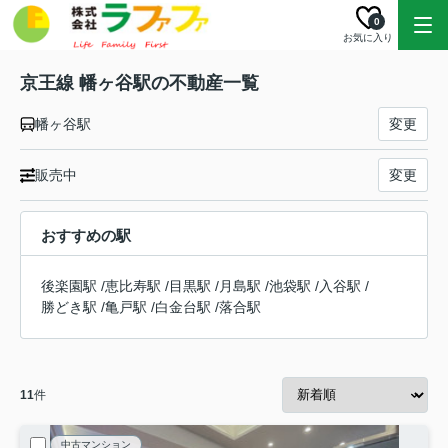
0
お気に入り
京王線 幡ヶ谷駅の不動産一覧
幡ヶ谷駅
変更
販売中
変更
おすすめの駅
後楽園駅
/
恵比寿駅
/
目黒駅
/
月島駅
/
池袋駅
/
入谷駅
/
勝どき駅
/
亀戸駅
/
白金台駅
/
落合駅
11
件
中古マンション