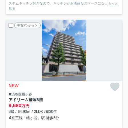
ステムキッチン付きなので、キッチンがお洒落なスペースにな...
もっと
見る
中古マンション
NEW
渋谷区幡ヶ谷
アドリーム笹塚
8階
9,680
万円
8階 / 64.90㎡ / 2LDK /築30年
京王線「幡ヶ谷」駅 徒歩8分