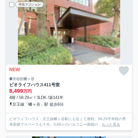
中古マンション
NEW
渋谷区幡ヶ谷
ビオライフハウス
411号室
8,499
万円
4階 / 58.29㎡ / 3LDK /築141年
京王線「幡ヶ谷」駅 徒歩6分
ビオライフハウス：京王線幡ヶ谷駅にも近くて便利。58.29平米程の専
有面積でスペースも十分。3.66㎡のバルコニー面積の...
もっと見る