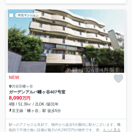
中古マンション
NEW
渋谷区幡ヶ谷
ガーデンアルバ幡ヶ谷
407号室
8,090
万円
4階 / 51.39㎡ / 2LDK /築31年
京王線「幡ヶ谷」駅 徒歩5分
駅へのアクセスも良好で、物件から徒歩5分圏内に駅がございます。機
能的で不便の無い設備が魅力の8,290万円の物件です。便...
もっと見る