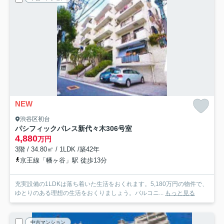
NEW
渋谷区初台
パシフィックパレス新代々木
306号室
4,880
万円
3階 / 34.80㎡ / 1LDK /築42年
京王線「幡ヶ谷」駅 徒歩13分
充実設備の1LDKは落ち着いた生活をおくれます。5,180万円の物件で、
ゆとりのある理想の生活をおくりましょう。バルコニ...
もっと見る
中古マンション