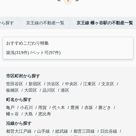
1
から探す
京王線の不動産一覧
京王線 幡ヶ谷駅の不動産一覧
おすすめこだわり特集
築浅(319件)
ペット可(97件)
市区町村から探す
世田谷区
新宿区
渋谷区
中央区
江東区
文京区
板橋区
大田区
品川区
港区
町名から探す
亀戸
小石川
用賀
代々木
豊洲
赤坂
勝どき
幡ヶ谷
大島
恵比寿
沿線から探す
都営大江戸線
山手線
総武線
都営三田線
日比谷線