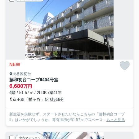
NEW
渋谷区初台
藤和初台コープII
404号室
6,680
万円
4階 / 51.57㎡ / 2LDK /築41年
京王線「幡ヶ谷」駅 徒歩9分
新生活を失敗せず、スタートさせたいならこちらの「藤和初台コープ
II」はいかがでしょうか。専有面積が51.57㎡でスペース...
もっと見る
中古マンション