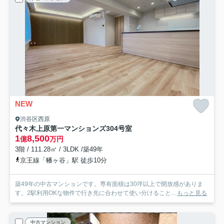
NEW
渋谷区西原
代々木上原第一マンションズ
304号室
1
8,500
億
万円
3階 / 111.28㎡ / 3LDK /築49年
京王線「幡ヶ谷」駅 徒歩10分
築49年の中古マンションです。専有面積は30坪以上で開放感がありま
す。2駅利用OKな物件で行き先に合わせて使い分けること...
もっと見る
中古マンション