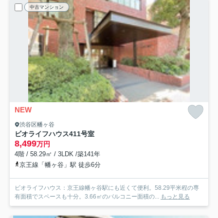
中古マンション
NEW
渋谷区幡ヶ谷
ビオライフハウス
411号室
8,499
万円
4階 / 58.29㎡ / 3LDK /築141年
京王線「幡ヶ谷」駅 徒歩6分
ビオライフハウス：京王線幡ヶ谷駅にも近くて便利。58.29平米程の専
有面積でスペースも十分。3.66㎡のバルコニー面積の...
もっと見る