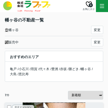
0
お気に入り
幡ヶ谷の不動産一覧
幡ヶ谷
変更
販売中
変更
おすすめのエリア
亀戸
/
小石川
/
用賀
/
代々木
/
豊洲
/
赤坂
/
勝どき
/
幡ヶ谷
/
大島
/
恵比寿
7
件
中古マンション