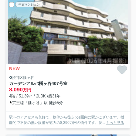
中古マンション
NEW
渋谷区幡ヶ谷
ガーデンアルバ幡ヶ谷
407号室
8,090
万円
4階 / 51.39㎡ / 2LDK /築31年
京王線「幡ヶ谷」駅 徒歩5分
駅へのアクセスも良好で、物件から徒歩5分圏内に駅がございます。機
能的で不便の無い設備が魅力の8,290万円の物件です。便...
もっと見る