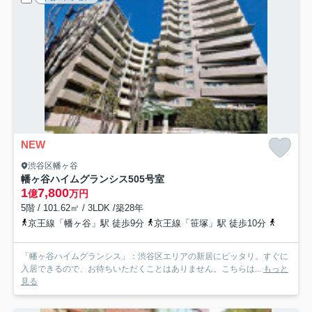
NEW
渋谷区幡ヶ谷
幡ヶ谷ハイムグランシス
505号室
1
7,800
億
万円
5階 / 101.62㎡ / 3LDK /築28年
京王線「幡ヶ谷」駅 徒歩9分
京王線「笹塚」駅 徒歩10分
丸ノ内方
「幡ヶ谷ハイムグランシス」：渋谷区エリアの新居にピッタリ。すぐに
入居できるので、お待ちいただくことはありません。こちらは...
もっと
見る