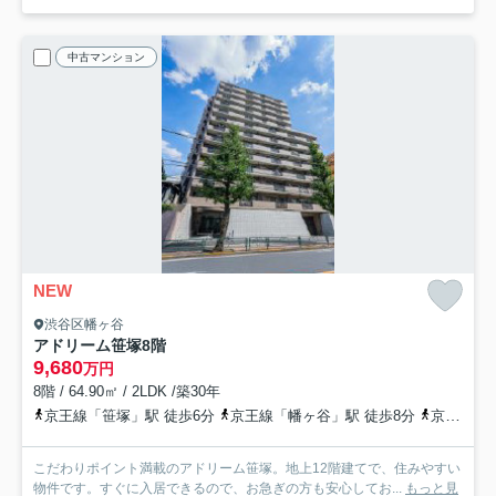
中古マンション
NEW
渋谷区幡ヶ谷
アドリーム笹塚
8階
9,680
万円
8階 / 64.90㎡ / 2LDK /築30年
京王線「笹塚」駅 徒歩6分
京王線「幡ヶ谷」駅 徒歩8分
京王線「初台」駅 徒歩13分
こだわりポイント満載のアドリーム笹塚。地上12階建てで、住みやすい
物件です。すぐに入居できるので、お急ぎの方も安心してお...
もっと見