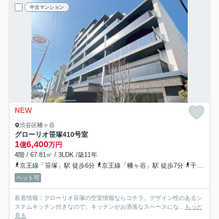
中古マンション
NEW
渋谷区幡ヶ谷
グローリオ笹塚
410号室
1
6,400
億
万円
4階 / 67.81㎡ / 3LDK /築11年
京王線「笹塚」駅 徒歩6分
京王線「幡ヶ谷」駅 徒歩7分
千代田線「代々木上原」駅 徒歩14分
ペット可
新着情報：グローリオ笹塚の空室情報ならコチラ。デザイン性のあるシ
ステムキッチン付きなので、キッチンがお洒落なスペースにな...
もっと
見る