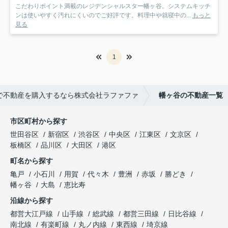
こだわりポイント満載のレジデンシャルスター幡ヶ谷。システムキッチ
ンは使いやすく汚れにくいのでご好評です。料理中や就寝中の...
もっと
見る
1
で不動産を購入するなら株式会社ラファファ
幡ヶ谷の不動産一覧
市区町村から探す
世田谷区
新宿区
渋谷区
中央区
江東区
文京区
板橋区
品川区
大田区
港区
町名から探す
亀戸
小石川
用賀
代々木
豊洲
赤坂
勝どき
幡ヶ谷
大島
恵比寿
沿線から探す
都営大江戸線
山手線
総武線
都営三田線
日比谷線
南北線
有楽町線
丸ノ内線
東西線
埼京線