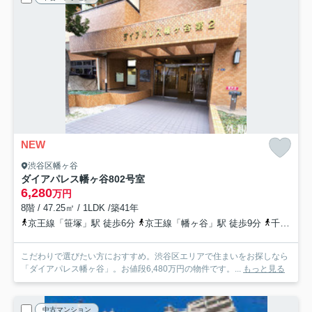
NEW
渋谷区幡ヶ谷
ダイアパレス幡ヶ谷
802号室
6,280
万円
8階 / 47.25㎡ / 1LDK /築41年
京王線「笹塚」駅 徒歩6分
京王線「幡ヶ谷」駅 徒歩9分
千代田線「代々木上原」駅 徒歩19分
こだわりで選びたい方におすすめ。渋谷区エリアで住まいをお探しなら
「ダイアパレス幡ヶ谷」。お値段6,480万円の物件です。...
もっと見る
中古マンション