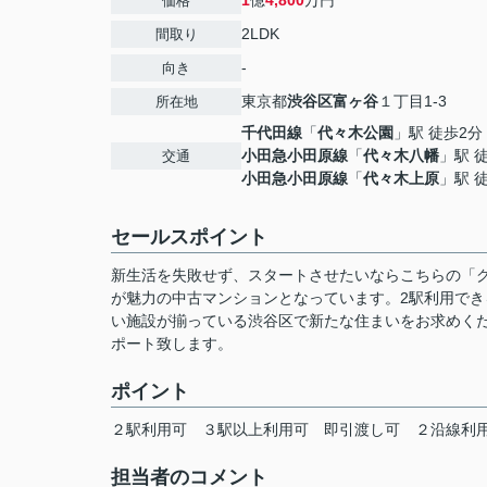
1
億
4,800
万円
価格
2LDK
間取り
-
向き
東京都
渋谷区
富ヶ谷
１丁目1-3
所在地
千代田線
「
代々木公園
」駅 徒歩2分
小田急小田原線
「
代々木八幡
」駅 
交通
小田急小田原線
「
代々木上原
」駅 
セールスポイント
新生活を失敗せず、スタートさせたいならこちらの「
が魅力の中古マンションとなっています。2駅利用で
い施設が揃っている渋谷区で新たな住まいをお求めく
ポート致します。
ポイント
２駅利用可
３駅以上利用可
即引渡し可
２沿線利
担当者のコメント