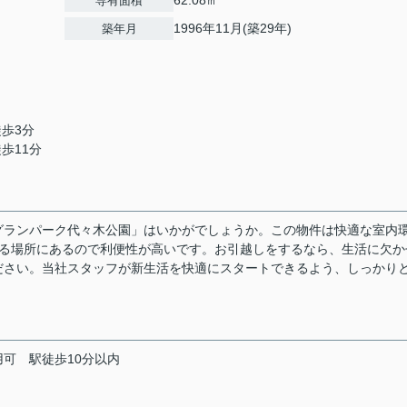
62.08㎡
専有面積
1996年11月(築29年)
築年月
徒歩3分
徒歩11分
グランパーク代々木公園」はいかがでしょうか。この物件は快適な室内
きる場所にあるので利便性が高いです。お引越しをするなら、生活に欠か
ださい。当社スタッフが新生活を快適にスタートできるよう、しっかり
用可
駅徒歩10分以内