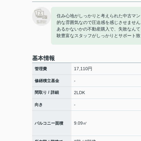
住み心地がしっかりと考えられた中古マンシ
的な雰囲気なので圧迫感を感じさせません
あるかないかの不動産購入で、失敗なんて
験豊富なスタッフがしっかりとサポート致
基本情報
17,110円
管理費
-
修繕積立基金
間取り / 詳細
2LDK
-
向き
9.09㎡
バルコニー面積