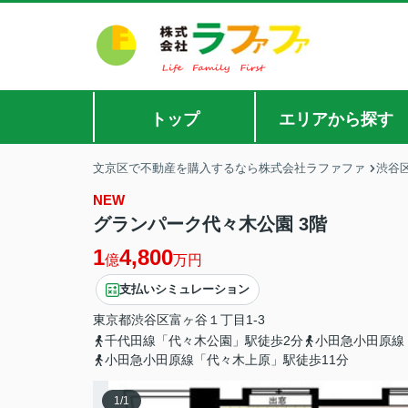
トップ
エリアから探す
文京区で不動産を購入するなら株式会社ラファファ
渋谷
NEW
グランパーク代々木公園 3階
1
4,800
億
万円
支払いシミュレーション
東京都
渋谷区
富ヶ谷
１丁目1-3
千代田線「代々木公園」駅徒歩2分
小田急小田原線
小田急小田原線「代々木上原」駅徒歩11分
1
/
1