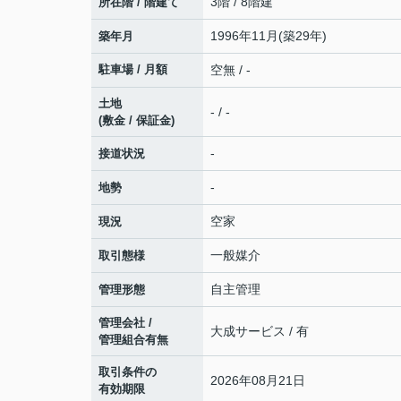
3階 / 8階建
所在階 / 階建て
1996年11月(築29年)
築年月
駐車場 / 月額
空無 / -
土地
- / -
(敷金 / 保証金)
-
接道状況
-
地勢
空家
現況
一般媒介
取引態様
自主管理
管理形態
管理会社 /
大成サービス / 有
管理組合有無
取引条件の
2026年08月21日
有効期限