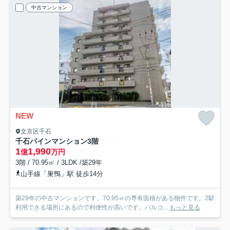
中古マンション
NEW
文京区千石
千石パインマンション
3階
1
1,990
億
万円
3階 / 70.95㎡ / 3LDK /築29年
山手線「巣鴨」駅 徒歩14分
築29年の中古マンションです。70.95㎡の専有面積がある物件です。2駅
利用できる場所にあるので利便性が高いです。バルコ...
もっと見る