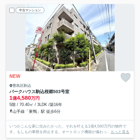
中古マンション
NEW
豊島区駒込
パークハウス駒込桜郷
503号室
1
4,580
億
万円
5階 / 70.40㎡ / 3LDK /築16年
山手線「巣鴨」駅 徒歩6分
いつかこんな家に住みたかった、それを叶える1億4,580万円の物件で
す。もしもの事態を抑止する、オートロック機能が備わっ...
もっと見る