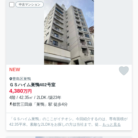
中古マンション
NEW
豊島区巣鴨
ＧＳハイム巣鴨
402号室
4,380
万円
4階 / 42.35㎡ / 2LDK /築23年
都営三田線「巣鴨」駅 徒歩4分
「ＧＳハイム巣鴨」のここがイチオシ。今回紹介するのは、専有面積が
42.35平米。素敵な2LDKをお探しの方は当社まで。徒...
もっと見る