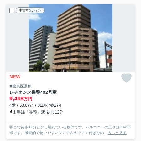
中古マンション
NEW
豊島区巣鴨
レヂオンス巣鴨
402号室
9,498
万円
4階 / 63.07㎡ / 3LDK /築27年
山手線「巣鴨」駅 徒歩12分
駅まで徒歩12分と少し離れている物件です。バルコニーの広さは9.42平
米です。機能的で使いやすいシステムキッチン付きなの...
もっと見る