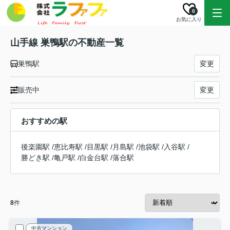
0
お気に入り
山手線 巣鴨駅の不動産一覧
巣鴨駅
変更
販売中
変更
おすすめの駅
後楽園駅
/
恵比寿駅
/
目黒駅
/
月島駅
/
池袋駅
/
入谷駅
/
勝どき駅
/
亀戸駅
/
白金台駅
/
落合駅
8
件
中古マンション