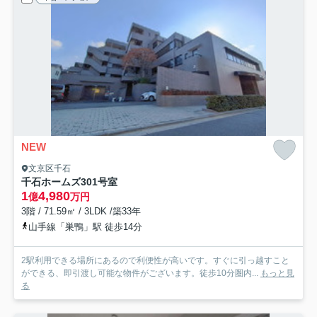
NEW
文京区千石
千石ホームズ
301号室
1
4,980
億
万円
3階 / 71.59㎡ / 3LDK /築33年
山手線「巣鴨」駅 徒歩14分
2駅利用できる場所にあるので利便性が高いです。すぐに引っ越すこと
ができる、即引渡し可能な物件がございます。徒歩10分圏内...
もっと見
る