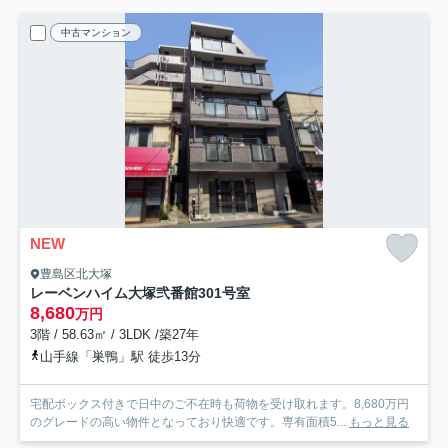
中古マンション
NEW
豊島区北大塚
レーベンハイム大塚弐番館
301号室
8,680
万円
3階 / 58.63㎡ / 3LDK /築27年
山手線「巣鴨」駅 徒歩13分
宅配ボックス付きで日中のご不在時も荷物を受け取れます。8,680万円
のグレードの高い物件となっており快適です。専有面積5...
もっと見る