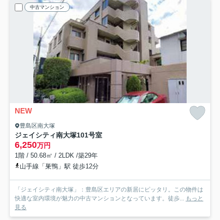
中古マンション
NEW
豊島区南大塚
ジェイシティ南大塚
101号室
6,250
万円
1階 / 50.68㎡ / 2LDK /築29年
山手線「巣鴨」駅 徒歩12分
「ジェイシティ南大塚」：豊島区エリアの新居にピッタリ。この物件は
快適な室内環境が魅力の中古マンションとなっています。徒歩...
もっと
見る