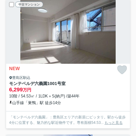
中古マンション
NEW
豊島区駒込
モンテベルデ六義園
1001号室
6,299
万円
10階 / 54.53㎡ / 1LDK＋S(納戸) /築44年
山手線「巣鴨」駅 徒歩14分
「モンテベルデ六義園」：豊島区エリアの新居にピッタリ。駅から徒歩
4分に位置する、魅力的な駅近物件です。専有面積54.53...
もっと見る