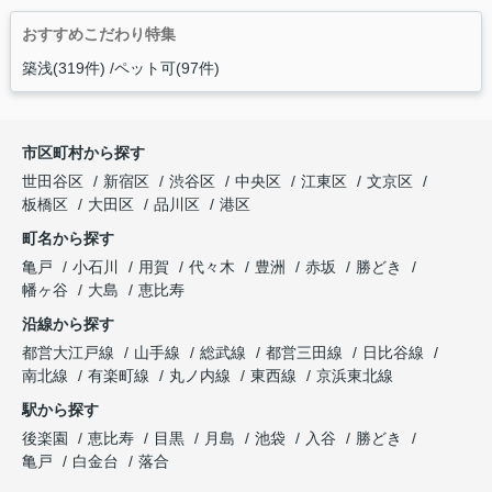
おすすめこだわり特集
築浅(319件)
ペット可(97件)
市区町村から探す
世田谷区
新宿区
渋谷区
中央区
江東区
文京区
板橋区
大田区
品川区
港区
町名から探す
亀戸
小石川
用賀
代々木
豊洲
赤坂
勝どき
幡ヶ谷
大島
恵比寿
沿線から探す
都営大江戸線
山手線
総武線
都営三田線
日比谷線
南北線
有楽町線
丸ノ内線
東西線
京浜東北線
駅から探す
後楽園
恵比寿
目黒
月島
池袋
入谷
勝どき
亀戸
白金台
落合