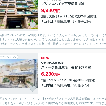
プリンスハイツ西早稲田 3階
9,980
万円
3階 / 239.66㎡ / 3LDK /築27年 /6階建
山手線
「
高田馬場
」駅 徒歩13分
面積239.66㎡なので、家族向けです。いつかこんな家に住みたかった、それを叶え
ます。すぐに入居できるので、お待ちいただくことはありません。お引越しをする
お求めください。当社スタッフが新生活を快適にスタートできるよう、しっかりと
中古マンション
NEW
新宿区
高田馬場
ストーク高田馬場Ⅱ番館 207号室
6,280
万円
2階 / 53.69㎡ / 2LDK /築40年 /4階建
山手線
「
高田馬場
」駅 徒歩7分
区エリアでの住まいなら、住み心地も快適な「ストーク高田馬場Ⅱ番館」はいかがで
引っ越しをテンポよく済ませたい方にお勧めなのが即引渡し可の物件です。中古な