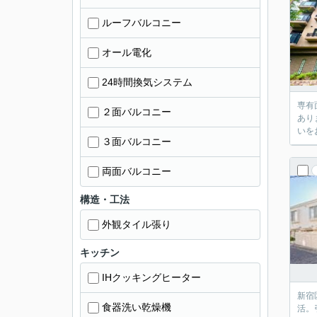
ルーフバルコニー
オール電化
24時間換気システム
専有
２面バルコニー
あり
いを
３面バルコニー
両面バルコニー
構造・工法
外観タイル張り
キッチン
IHクッキングヒーター
新宿
食器洗い乾燥機
活。