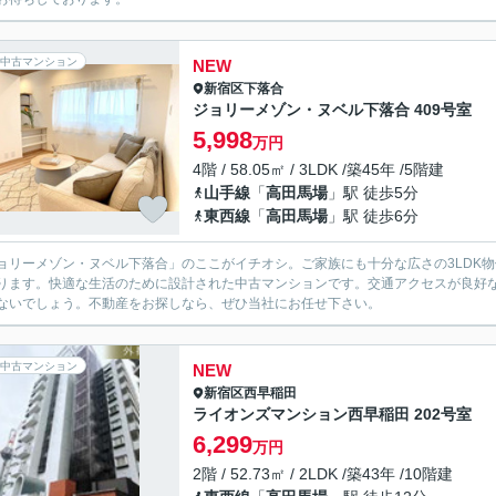
中古マンション
NEW
新宿区
下落合
ジョリーメゾン・ヌベル下落合 409号室
5,998
万円
4階 / 58.05㎡ / 3LDK /築45年 /5階建
山手線
「
高田馬場
」駅 徒歩5分
東西線
「
高田馬場
」駅 徒歩6分
ョリーメゾン・ヌベル下落合」のここがイチオシ。ご家族にも十分な広さの3LDK物
ります。快適な生活のために設計された中古マンションです。交通アクセスが良好
ないでしょう。不動産をお探しなら、ぜひ当社にお任せ下さい。
中古マンション
NEW
新宿区
西早稲田
ライオンズマンション西早稲田 202号室
6,299
万円
2階 / 52.73㎡ / 2LDK /築43年 /10階建