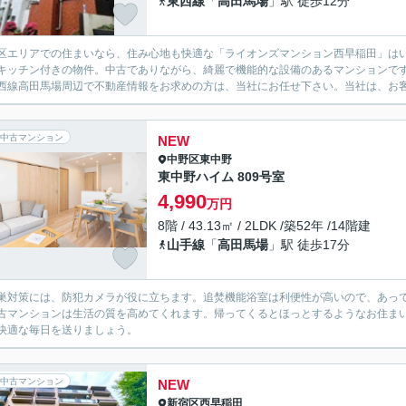
東西線
「
高田馬場
」駅 徒歩12分
区エリアでの住まいなら、住み心地も快適な「ライオンズマンション西早稲田」は
キッチン付きの物件。中古でありながら、綺麗で機能的な設備のあるマンションです
西線高田馬場周辺で不動産情報をお求めの方は、当社にお任せ下さい。当社は、お客
中古マンション
NEW
中野区
東中野
東中野ハイム 809号室
4,990
万円
8階 / 43.13㎡ / 2LDK /築52年 /14階建
山手線
「
高田馬場
」駅 徒歩17分
巣対策には、防犯カメラが役に立ちます。追焚機能浴室は利便性が高いので、あっ
古マンションは生活の質を高めてくれます。帰ってくるとほっとするようなお住ま
快適な毎日を送りましょう。
中古マンション
NEW
新宿区
西早稲田