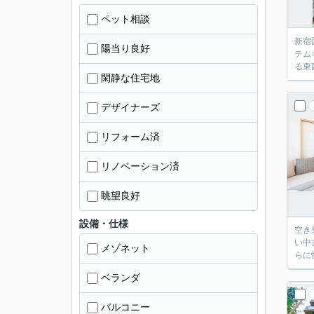
ペット相談
新宿
陽当り良好
テム
る東
閑静な住宅地
デザイナーズ
リフォーム済
リノベーション済
眺望良好
設備・仕様
空き
い中
メゾネット
らに
ベランダ
バルコニー