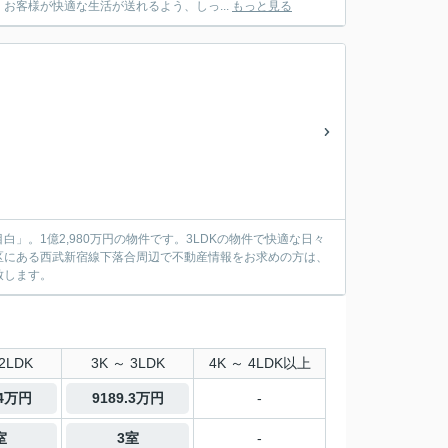
客様が快適な生活が送れるよう、しっ...
もっと見る
。1億2,980万円の物件です。3LDKの物件で快適な日々
区にある西武新宿線下落合周辺で不動産情報をお求めの方は、
致します。
2LDK
3K ～ 3LDK
4K ～ 4LDK以上
.4万円
9189.3万円
-
室
3室
-