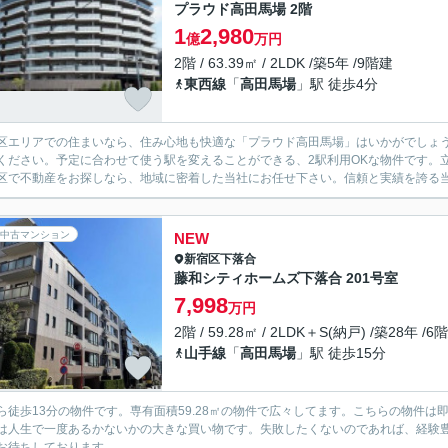
プラウド高田馬場 2階
1
2,980
億
万円
2階 / 63.39㎡ / 2LDK /築5年 /9階建
東西線
「
高田馬場
」駅 徒歩4分
区エリアでの住まいなら、住み心地も快適な「プラウド高田馬場」はいかがでしょ
ください。予定に合わせて使う駅を変えることができる、2駅利用OKな物件です。
区で不動産をお探しなら、地域に密着した当社にお任せ下さい。信頼と実績を誇る
中古マンション
NEW
新宿区
下落合
藤和シティホームズ下落合 201号室
7,998
万円
2階 / 59.28㎡ / 2LDK＋S(納戸) /築28年 /6
山手線
「
高田馬場
」駅 徒歩15分
ら徒歩13分の物件です。専有面積59.28㎡の物件で広々してます。こちらの物件は
は人生で一度あるかないかの大きな買い物です。失敗したくないのであれば、経験
お待ちしております。