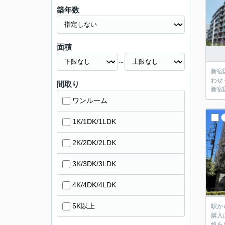
築年数
面積
～
新宿
わせ
間取り
新宿
ワンルーム
1K/1DK/1LDK
2K/2DK/2LDK
3K/3DK/3LDK
4K/4DK/4LDK
5K以上
駅か
購入
絡を