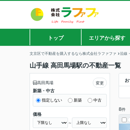
トップ
エリアから探す
文京区で不動産を購入するなら株式会社ラファファ
沿線
山手線 高田馬場駅の不動産一覧
お
高田馬場
変更
新築・中古
指定しない
新築
中古
8
件
価格
～