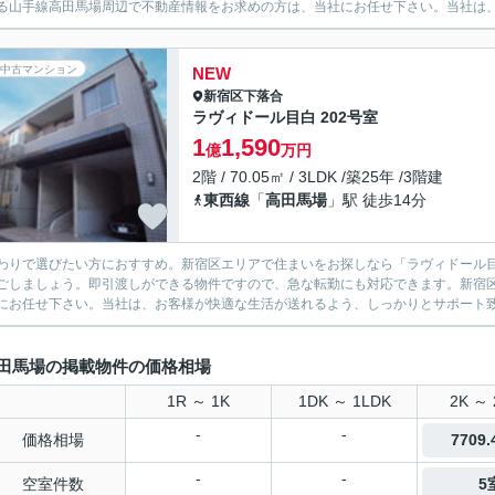
る山手線高田馬場周辺で不動産情報をお求めの方は、当社にお任せ下さい。当社は、お
中古マンション
NEW
新宿区
下落合
ラヴィドール目白 202号室
1
1,590
億
万円
2階 / 70.05㎡ / 3LDK /築25年 /3階建
東西線
「
高田馬場
」駅 徒歩14分
わりで選びたい方におすすめ。新宿区エリアで住まいをお探しなら「ラヴィドール目白」
ごしましょう。即引渡しができる物件ですので、急な転勤にも対応できます。新宿
にお任せ下さい。当社は、お客様が快適な生活が送れるよう、しっかりとサポート
田馬場の掲載物件の価格相場
1R ～ 1K
1DK ～ 1LDK
2K ～ 
-
-
価格相場
7709
-
-
空室件数
5