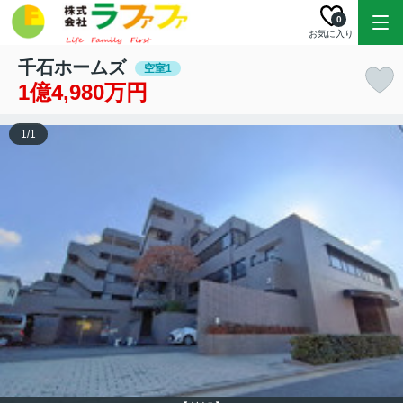
0
お気に入り
千石ホームズ
空室1
1億4,980万円
1
/
1