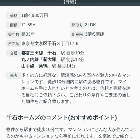
【外観】
1億4,980万円
価格
71.59㎡
3LDK
面積
間取り
築33年
3階/5階建
築年数
所在階
東京都
文京区
千石
３丁目17-6
所在地
都営三田線
「
千石
」駅 徒歩10分
交通
丸ノ内線
「
新大塚
」駅 徒歩12分
山手線
「
巣鴨
」駅 徒歩14分
多くの方に好評な、清潔感のある室内が魅力の中古マン
備考
ションです。徒歩10分圏内に駅のある物件です。マイ
ホームを手に入れたいとお考えの方は、信頼と実績を誇
る当社にご依頼下さい。こだわりの条件やご要望の適し
た物件をご紹介致します。
千石ホームズのコメント(おすすめポイント)
物件から駅まで徒歩10分です。マンションにどんな人が住んでい
るのかも中古マンションなら事前に知れます。文京区でご紹介し