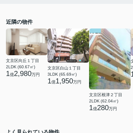
近隣の物件
文京区向丘１丁目
2LDK (60.67㎡)
2
文京区白山１丁目
1
2,980
3LDK (65.69㎡)
億
万円
1
1,950
億
万円
文京区根津２丁目
2LDK (62.04㎡)
1
280
億
万円
よく見られている物件