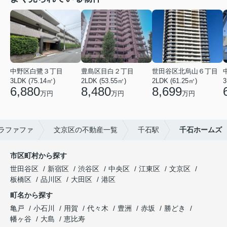
中野区白鷺３丁目
豊島区目白２丁目
世田谷区北烏山６丁目
3LDK (75.14㎡)
2LDK (53.55㎡)
2LDK (61.25㎡)
3
6,880
8,480
8,699
万円
万円
万円
ラファファ
文京区の不動産一覧
千石駅
千石ホームズ
市区町村から探す
世田谷区
新宿区
渋谷区
中央区
江東区
文京区
板橋区
品川区
大田区
港区
町名から探す
亀戸
小石川
用賀
代々木
豊洲
赤坂
勝どき
幡ヶ谷
大島
恵比寿