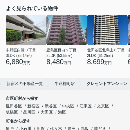
よく見られている物件
中野区白鷺３丁目
豊島区目白２丁目
世田谷区北烏山６丁目
3LDK (75.14㎡)
2LDK (53.55㎡)
2LDK (61.25㎡)
3
6,880
8,480
8,699
万円
万円
万円
新宿区の不動産一覧
牛込柳町駅
クレセントマンション
市区町村から探す
世田谷区
新宿区
渋谷区
中央区
江東区
文京区
板橋区
品川区
大田区
港区
町名から探す
亀戸
小石川
用賀
代々木
豊洲
赤坂
勝どき