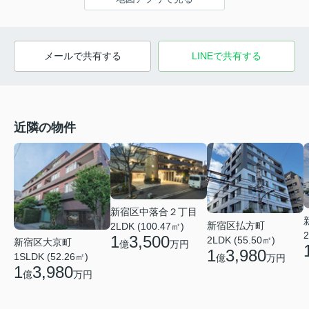
メールで共有する
LINEで共有する
近隣の物件
新宿区中落合２丁目
新宿区払方町
2LDK (100.47㎡)
2
1
3,500
2LDK (55.50㎡)
新宿区大京町
億
万円
1
3,980
1SLDK (52.26㎡)
億
万円
1
3,980
億
万円