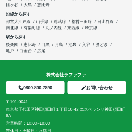
幡ヶ谷
大島
恵比寿
沿線から探す
都営大江戸線
山手線
総武線
都営三田線
日比谷線
南北線
有楽町線
丸ノ内線
東西線
埼京線
駅から探す
後楽園
恵比寿
目黒
月島
池袋
入谷
勝どき
亀戸
白金台
広尾
株式会社ラファファ
0800-800-7890
お問い合わせ
〒101-0041
東京都千代田区神田須田町１丁目10-42 エスペランサ神田須田町
8A
営業時間：
10:00~18:00
定休日：
火曜日・水曜日