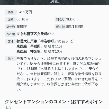
【外観】
9,499万円
価格
86.10㎡
3LDK
面積
間取り
築55年
8階/13階建
築年数
所在階
東京都
新宿区
弁天町
87-2
所在地
都営大江戸線
「
牛込柳町
」駅 徒歩5分
交通
東西線
「
早稲田
」駅 徒歩11分
東西線
「
神楽坂
」駅 徒歩13分
中古でありながら、綺麗で機能的な設備のあるマンショ
備考
ンです。駅から徒歩5分に位置する、魅力的な駅近物件
です。13階建ての建物もお探ししますので、ご安心く
ださい。当社は新宿区に詳しく、豊富な物件情報を取り
扱っております。こだわりやご要望に合わせた物件をご
紹介致しますので、物件探しはぜひ当社にご依頼下さ
い。
クレセントマンションのコメント(おすすめポイン
ト)