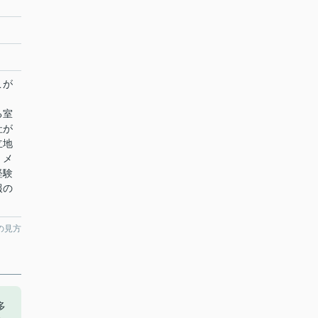
こが
る室
社が
立地
、メ
経験
報の
の見方
多