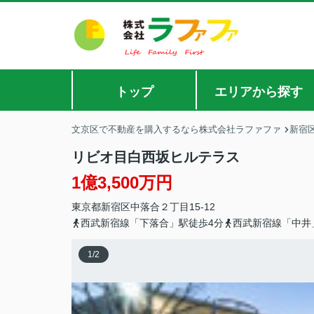
トップ
エリアから探す
文京区で不動産を購入するなら株式会社ラファファ
新宿
リビオ目白西坂ヒルテラス
1億3,500万円
東京都
新宿区
中落合
２丁目15-12
西武新宿線「下落合」駅徒歩4分
西武新宿線「中井
1
/
2