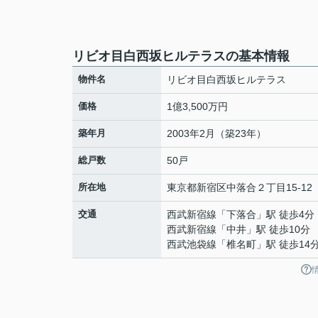
リビオ目白西坂ヒルテラスの基本情報
物件名
リビオ目白西坂ヒルテラス
価格
1億3,500万円
築年月
2003年2月（築23年）
総戸数
50戸
所在地
東京都
新宿区
中落合
２丁目15-12
交通
西武新宿線
「
下落合
」駅 徒歩4分
西武新宿線
「
中井
」駅 徒歩10分
西武池袋線
「
椎名町
」駅 徒歩14