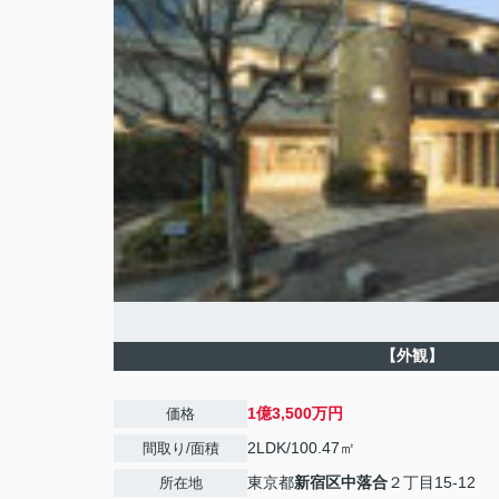
【外観】
1億3,500万円
価格
2LDK/100.47㎡
間取り/面積
東京都
新宿区
中落合
２丁目15-12
所在地