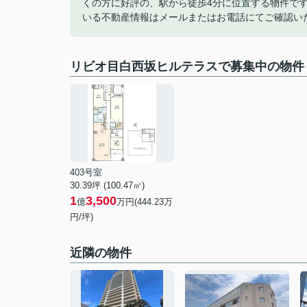
くの方に好評の、駅から徒歩4分に位置する物件で
いる不動産情報はメールまたはお電話にてご確認い
リビオ目白西坂ヒルテラスで募集中の物件
403号室
30.39坪 (100.47㎡)
1
3,500
億
万円(444.23万
円/坪)
近隣の物件