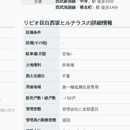
西武新宿線
「
中井
」駅 徒歩10分
交通
西武池袋線
「
椎名町
」駅 徒歩14分
リビオ目白西坂ヒルテラスの詳細情報
設備条件
設備(その他)
-
駐車場/月額
空有/-
土地権利
所有権
国土法届出
不要
用途地域
第一種低層住居専用
販売戸数 / 総戸数
- / 50戸
分
管理形態
管理会社に全部委託
情報の見方
管理員の勤務形態
巡回