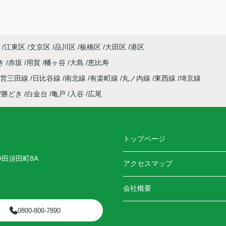
江東区
文京区
品川区
板橋区
大田区
港区
き
赤坂
用賀
幡ヶ谷
大島
恵比寿
都営三田線
日比谷線
南北線
有楽町線
丸ノ内線
東西線
埼京線
勝どき
白金台
亀戸
入谷
広尾
トップページ
神田須田町8A
アクセスマップ
会社概要
0800-800-7890