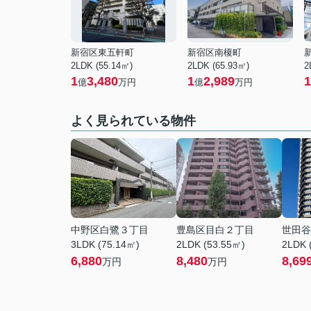
新宿区東五軒町
新宿区南榎町
2LDK (55.14㎡)
2LDK (65.93㎡)
2
1
3,480
1
2,989
1
億
万円
億
万円
よく見られている物件
中野区白鷺３丁目
豊島区目白２丁目
世田谷
3LDK (75.14㎡)
2LDK (53.55㎡)
2LDK 
6,880
8,480
8,69
万円
万円