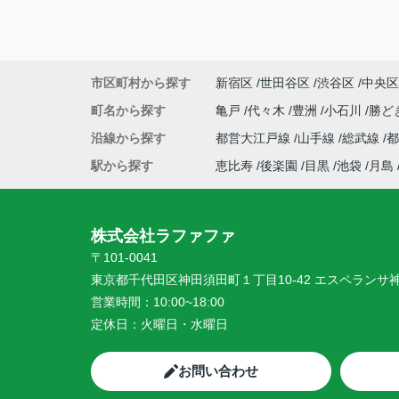
市区町村から探す
新宿区
世田谷区
渋谷区
中央区
町名から探す
亀戸
代々木
豊洲
小石川
勝ど
沿線から探す
都営大江戸線
山手線
総武線
駅から探す
恵比寿
後楽園
目黒
池袋
月島
株式会社ラファファ
〒101-0041
東京都千代田区神田須田町１丁目10-42 エスペランサ
営業時間：
10:00~18:00
定休日：
火曜日・水曜日
お問い合わせ