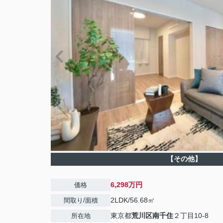
【その他】
6,298万円
価格
2LDK/56.68㎡
間取り/面積
東京都
荒川区
南千住
２丁目10-8
所在地