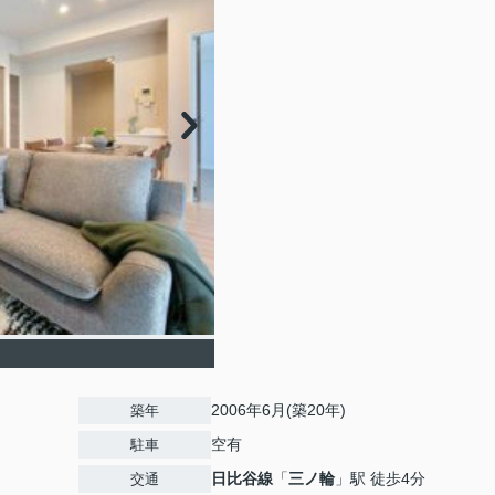
2006年6月(築20年)
築年
空有
駐車
日比谷線
「
三ノ輪
」駅 徒歩4分
交通