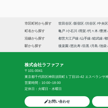
市区町村から探す
世田谷区
新宿区
渋谷区
中央区
町名から探す
亀戸
小石川
用賀
代々木
豊洲
沿線から探す
都営大江戸線
山手線
総武線
駅から探す
後楽園
恵比寿
目黒
月島
池袋
株式会社ラファファ
〒101-0041
東京都千代田区神田須田町１丁目10-42 エスペランサ
営業時間：
10:00~18:00
定休日：
火曜日・水曜日
お問い合わせ