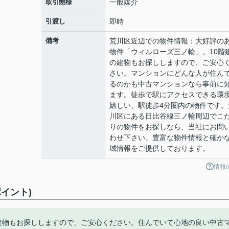
取引態様
一般媒介
引渡し
即時
備考
荒川区近辺での物件情報：大好評の
物件「ウィルローズ三ノ輪」。10階
の建物もお探ししますので、ご安心
さい。マンションにどんな人が住ん
るのかも中古マンションなら事前に
ます。徒歩で駅にアクセスできる環
嬉しい、駅徒歩4分圏内の物件です。
川区にある日比谷線三ノ輪周辺でこ
りの物件をお探しなら、当社にお問
わせ下さい。豊富な物件情報と確か
域情報をご提供しております。
情報
イント)
の建物もお探ししますので、ご安心ください。住んでいて心地の良い中古