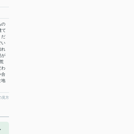
あの
建て
くだ
でい
知れ
境が
荒
だわ
い合
な地
の見方
マ