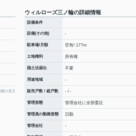
ウィルローズ三ノ輪の詳細情報
設備条件
設備(その他)
-
駐車場/月額
空有/ 177m
土地権利
所有権
国土法届出
不要
用途地域
-
販売戸数 / 総戸数
- / -
情報の見方
管理形態
管理会社に全部委託
管理員の勤務形態
日勤
管理会社
-