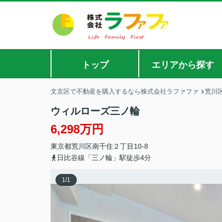
トップ
エリアから探す
文京区で不動産を購入するなら株式会社ラファファ
荒川
ウィルローズ三ノ輪
6,298万円
東京都
荒川区
南千住
２丁目10-8
日比谷線「三ノ輪」駅徒歩4分
1
/
1