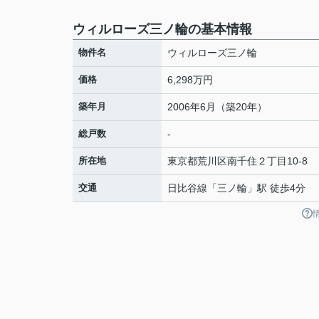
ウィルローズ三ノ輪の基本情報
物件名
ウィルローズ三ノ輪
価格
6,298万円
築年月
2006年6月（築20年）
総戸数
-
所在地
東京都
荒川区
南千住
２丁目10-8
交通
日比谷線
「
三ノ輪
」駅 徒歩4分