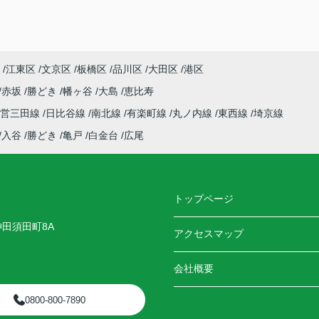
江東区
文京区
板橋区
品川区
大田区
港区
赤坂
勝どき
幡ヶ谷
大島
恵比寿
都営三田線
日比谷線
南北線
有楽町線
丸ノ内線
東西線
埼京線
入谷
勝どき
亀戸
白金台
広尾
トップページ
神田須田町8A
アクセスマップ
会社概要
0800-800-7890