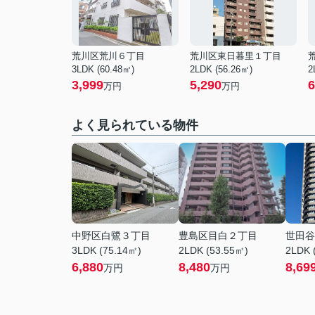
荒川区荒川６丁目
荒川区東日暮里１丁目
3LDK (60.48㎡)
2LDK (56.26㎡)
2
3,999
5,290
6
万円
万円
よく見られている物件
中野区白鷺３丁目
豊島区目白２丁目
世田谷
3LDK (75.14㎡)
2LDK (53.55㎡)
2LDK 
6,880
8,480
8,69
万円
万円