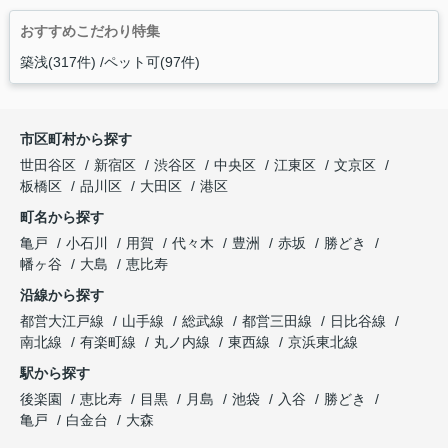
おすすめこだわり特集
築浅(317件)
ペット可(97件)
市区町村から探す
世田谷区
新宿区
渋谷区
中央区
江東区
文京区
板橋区
品川区
大田区
港区
町名から探す
亀戸
小石川
用賀
代々木
豊洲
赤坂
勝どき
幡ヶ谷
大島
恵比寿
沿線から探す
都営大江戸線
山手線
総武線
都営三田線
日比谷線
南北線
有楽町線
丸ノ内線
東西線
京浜東北線
駅から探す
後楽園
恵比寿
目黒
月島
池袋
入谷
勝どき
亀戸
白金台
大森