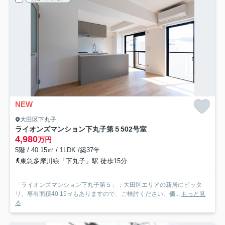
NEW
大田区下丸子
ライオンズマンション下丸子第５
502号室
4,980
万円
5階 / 40.15㎡ / 1LDK /築37年
東急多摩川線「下丸子」駅 徒歩15分
「ライオンズマンション下丸子第５」：大田区エリアの新居にピッタ
リ。専有面積40.15㎡もありますので、ご検討ください。価...
もっと見
る