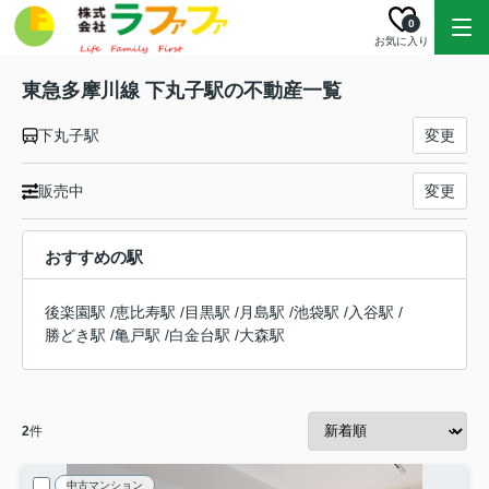
0
お気に入り
東急多摩川線 下丸子駅の不動産一覧
下丸子駅
変更
販売中
変更
おすすめの駅
後楽園駅
/
恵比寿駅
/
目黒駅
/
月島駅
/
池袋駅
/
入谷駅
/
勝どき駅
/
亀戸駅
/
白金台駅
/
大森駅
2
件
中古マンション