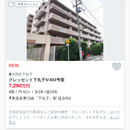
中古マンション
NEW
大田区下丸子
クレッセント下丸子Ⅳ
403号室
7,290
万円
4階 / 75.62㎡ / 3LDK /築24年
東急多摩川線「下丸子」駅 徒歩9分
大田区近辺での新居ならご好評の物件「クレッセント下丸子Ⅳ」はいか
がでしょうか。いつかこんな家に住みたかった、それを叶える...
もっと
見る