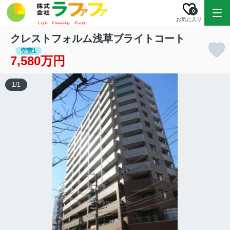
0
お気に入り
クレストフォルム浅草ブライトコート
空室1
7,580万円
1
/
1