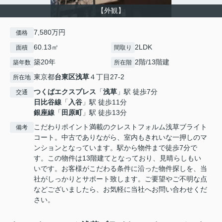
【外観】
7,580万円
価格
60.13㎡
2LDK
面積
間取り
築20年
2階/13階建
築年数
所在階
東京都
台東区
浅草
４丁目27-2
所在地
つくばエクスプレス
「
浅草
」駅 徒歩7分
交通
日比谷線
「
入谷
」駅 徒歩11分
銀座線
「
田原町
」駅 徒歩13分
こだわりポイント満載のクレストフォルム浅草ブライト
備考
コート。中古でありながら、室内もきれいな一押しのマ
ンションとなっています。駅から物件まで徒歩7分で
す。この物件は13階建てとなっており、見晴らしもい
いです。お客様がこだわる条件に沿った物件探しを、当
社がしっかりとサポート致します。ご要望やご不明な点
などございましたら、お気軽に当社へお問い合わせくだ
さい。