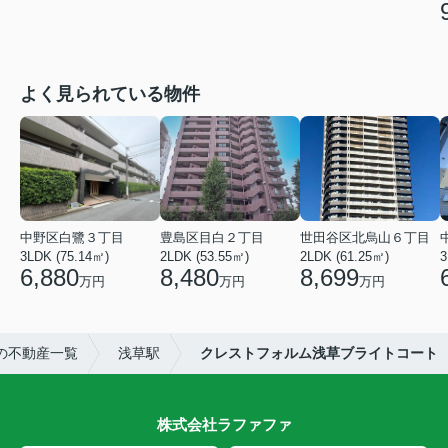
よく見られている物件
中野区白鷺３丁目
豊島区目白２丁目
世田谷区北烏山６丁目
3LDK (75.14㎡)
2LDK (53.55㎡)
2LDK (61.25㎡)
3
6,880
8,480
8,699
万円
万円
万円
の不動産一覧
浅草駅
クレストフォルム浅草ブライトコート
株式会社ラファファ