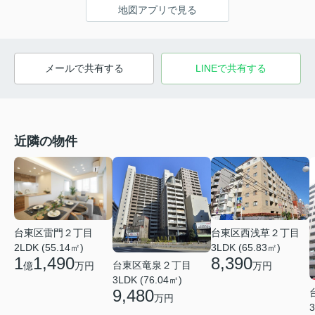
地図アプリで見る
メールで共有する
LINEで共有する
近隣の物件
台東区西浅草２丁目
台東区雷門２丁目
3LDK (65.83㎡)
2LDK (55.14㎡)
8,390
1
1,490
台東区竜泉２丁目
万円
億
万円
3LDK (76.04㎡)
9,480
万円
3