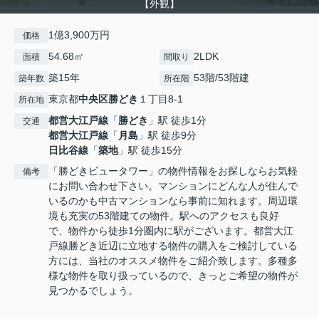
【外観】
1億3,900万円
価格
54.68㎡
2LDK
面積
間取り
築15年
53階/53階建
築年数
所在階
東京都
中央区
勝どき
１丁目8-1
所在地
都営大江戸線
「
勝どき
」駅 徒歩1分
交通
都営大江戸線
「
月島
」駅 徒歩9分
日比谷線
「
築地
」駅 徒歩15分
「勝どきビュータワー」の物件情報をお探しならお気軽
備考
にお問い合わせ下さい。マンションにどんな人が住んで
いるのかも中古マンションなら事前に知れます。周辺環
境も充実の53階建ての物件。駅へのアクセスも良好
で、物件から徒歩1分圏内に駅がございます。都営大江
戸線勝どき近辺に立地する物件の購入をご検討している
方には、当社のオススメ物件をご紹介致します。多種多
様な物件を取り扱っているので、きっとご希望の物件が
見つかるでしょう。