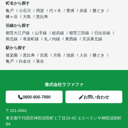
町名から探す
亀戸
小石川
用賀
代々木
豊洲
赤坂
勝どき
幡ヶ谷
大島
恵比寿
沿線から探す
都営大江戸線
山手線
総武線
都営三田線
日比谷線
南北線
有楽町線
丸ノ内線
東西線
京浜東北線
駅から探す
後楽園
恵比寿
目黒
月島
池袋
入谷
勝どき
亀戸
白金台
落合
株式会社ラファファ
0800-800-7890
お問い合わせ
〒101-0041
東京都千代田区神田須田町１丁目10-42 エスペランサ神田須田町
8A