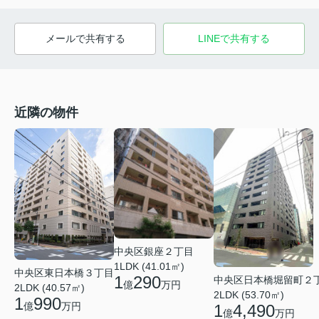
メールで共有する
LINEで共有する
近隣の物件
中央区銀座２丁目
1LDK (41.01㎡)
中央区東日本橋３丁目
1
290
中央区日本橋堀留町２
億
万円
2LDK (40.57㎡)
2LDK (53.70㎡)
1
990
億
万円
1
4,490
億
万円