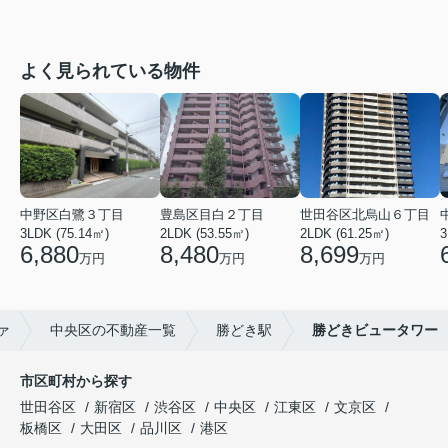
よく見られている物件
中野区白鷺３丁目
豊島区目白２丁目
世田谷区北烏山６丁目
3LDK (75.14㎡)
2LDK (53.55㎡)
2LDK (61.25㎡)
3
6,880
8,480
8,699
万円
万円
万円
ァ
中央区の不動産一覧
勝どき駅
勝どきビュータワー
市区町村から探す
世田谷区
新宿区
渋谷区
中央区
江東区
文京区
板橋区
大田区
品川区
港区