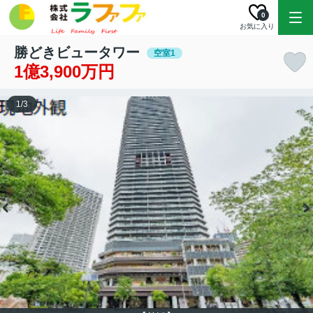
0
お気に入り
勝どきビュータワー
空室1
1億3,900万円
1
/
3