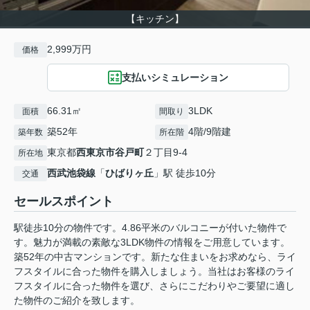
【キッチン】
2,999万円
価格
支払いシミュレーション
66.31㎡
3LDK
面積
間取り
築52年
4階/9階建
築年数
所在階
東京都
西東京市
谷戸町
２丁目9-4
所在地
西武池袋線
「
ひばりヶ丘
」駅 徒歩10分
交通
セールスポイント
駅徒歩10分の物件です。4.86平米のバルコニーが付いた物件で
す。魅力が満載の素敵な3LDK物件の情報をご用意しています。
築52年の中古マンションです。新たな住まいをお求めなら、ライ
フスタイルに合った物件を購入しましょう。当社はお客様のライ
フスタイルに合った物件を選び、さらにこだわりやご要望に適し
た物件のご紹介を致します。