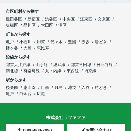
市区町村から探す
世田谷区
新宿区
渋谷区
中央区
江東区
文京区
板橋区
品川区
大田区
港区
町名から探す
亀戸
小石川
用賀
代々木
豊洲
赤坂
勝どき
幡ヶ谷
大島
恵比寿
沿線から探す
都営大江戸線
山手線
総武線
都営三田線
日比谷線
南北線
有楽町線
丸ノ内線
東西線
埼京線
駅から探す
後楽園
恵比寿
目黒
月島
池袋
入谷
勝どき
亀戸
白金台
広尾
株式会社ラファファ
0800-800-7890
お問い合わせ