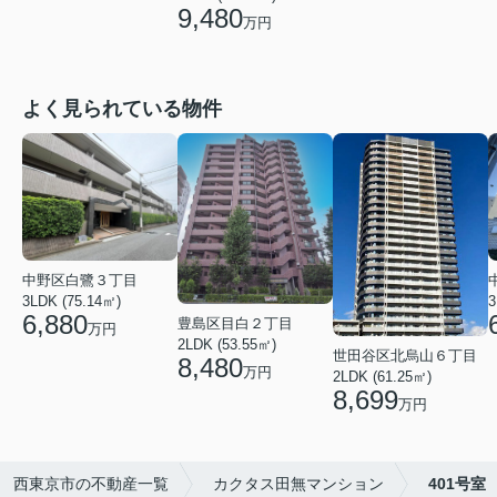
9,480
万円
よく見られている物件
中野区白鷺３丁目
3LDK (75.14㎡)
3
6,880
豊島区目白２丁目
万円
2LDK (53.55㎡)
世田谷区北烏山６丁目
8,480
万円
2LDK (61.25㎡)
8,699
万円
西東京市の不動産一覧
カクタス田無マンション
401号室