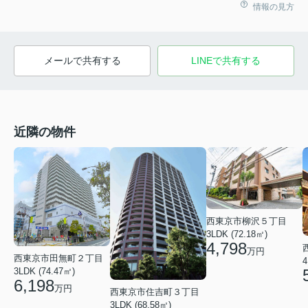
情報の見方
メールで共有する
LINEで共有する
近隣の物件
西東京市柳沢５丁目
3LDK (72.18㎡)
4,798
万円
西東京市田無町２丁目
4
3LDK (74.47㎡)
6,198
万円
西東京市住吉町３丁目
3LDK (68.58㎡)