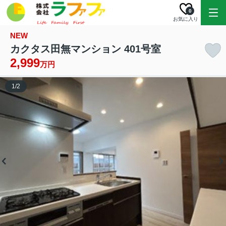
0
お気に入り
NEW
カクタス田無マンション 401号室
2,999
万円
1
/
2