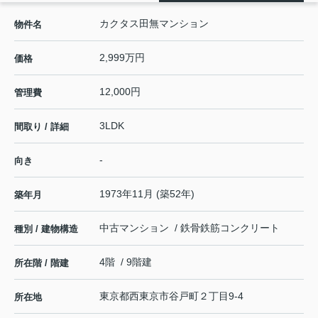
カクタス田無マンション
物件名
2,999万円
価格
12,000円
管理費
3LDK
間取り / 詳細
-
向き
1973年11月 (築52年)
築年月
中古マンション / 鉄骨鉄筋コンクリート
種別 / 建物構造
4階 / 9階建
所在階 / 階建
東京都
西東京市
谷戸町
２丁目9-4
所在地