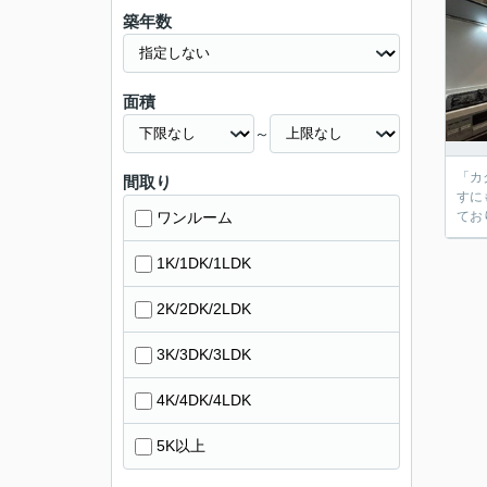
築年数
面積
～
「カ
間取り
すに
ワンルーム
てお
1K/1DK/1LDK
2K/2DK/2LDK
3K/3DK/3LDK
4K/4DK/4LDK
5K以上