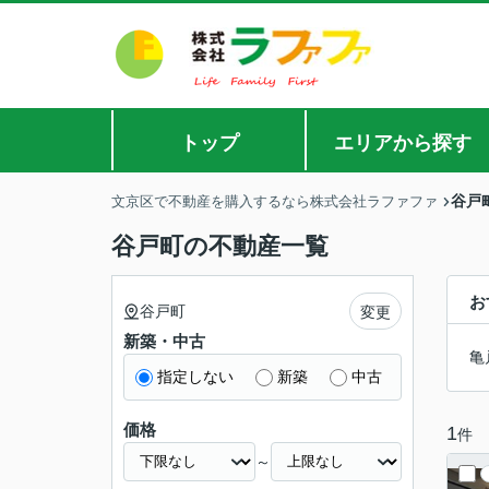
トップ
エリアから探す
谷戸
文京区で不動産を購入するなら株式会社ラファファ
谷戸町の不動産一覧
お
谷戸町
変更
新築・中古
亀
指定しない
新築
中古
価格
1
件
～