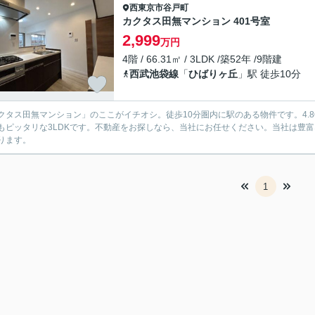
西東京市
谷戸町
カクタス田無マンション 401号室
2,999
万円
4階 / 66.31㎡ / 3LDK /築52年 /9階建
西武池袋線
「
ひばりヶ丘
」駅 徒歩10分
クタス田無マンション」のここがイチオシ。徒歩10分圏内に駅のある物件です。4.
もピッタリな3LDKです。不動産をお探しなら、当社にお任せください。当社は豊
ります。
1