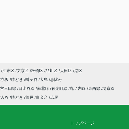
江東区
文京区
板橋区
品川区
大田区
港区
赤坂
勝どき
幡ヶ谷
大島
恵比寿
都営三田線
日比谷線
南北線
有楽町線
丸ノ内線
東西線
埼京線
入谷
勝どき
亀戸
白金台
広尾
トップページ