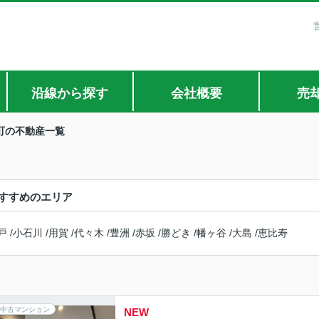
沿線から探す
会社概要
売
町の不動産一覧
すすめのエリア
戸
/
小石川
/
用賀
/
代々木
/
豊洲
/
赤坂
/
勝どき
/
幡ヶ谷
/
大島
/
恵比寿
中古マンション
NEW