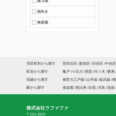
最上階
南向き
角部屋
市区町村から探す
世田谷区
新宿区
渋谷区
中央区
町名から探す
亀戸
小石川
用賀
代々木
豊洲
沿線から探す
都営大江戸線
山手線
総武線
駅から探す
後楽園
恵比寿
目黒
月島
池袋
株式会社ラファファ
〒101-0041