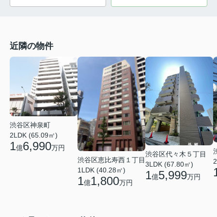
近隣の物件
渋谷区神泉町
2LDK (65.09㎡)
1
6,990
億
万円
渋谷区代々木５丁目
渋谷区恵比寿西１丁目
2
3LDK (67.80㎡)
1LDK (40.28㎡)
1
5,999
億
万円
1
1,800
億
万円