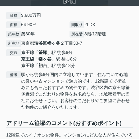
【外観】
9,680万円
価格
64.90㎡
2LDK
面積
間取り
築30年
8階/12階建
築年数
所在階
東京都
渋谷区
幡ヶ谷
２丁目33-7
所在地
京王線
「
笹塚
」駅 徒歩6分
交通
京王線
「
幡ヶ谷
」駅 徒歩8分
京王線
「
初台
」駅 徒歩13分
駅から徒歩6分圏内に立地しています。住んでいて心地
備考
の良い中古マンションで魅力的です。12階建てで街並
みにも合ったおすすめの物件です。渋谷区内の京王線笹
塚近郊でこだわりの物件をお求めなら、地域密着型の当
社にお任せ下さい。お客様のこだわりやご要望に合わせ
た物件のご紹介をいたします。
アドリーム笹塚のコメント(おすすめポイント)
12階建てのイチオシの物件。マンションにどんな人が住んでいる