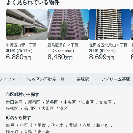
よく見られている物件
中野区白鷺３丁目
豊島区目白２丁目
世田谷区北烏山６丁目
3LDK (75.14㎡)
2LDK (53.55㎡)
2LDK (61.25㎡)
3
6,880
8,480
8,699
万円
万円
万円
ファファ
渋谷区の不動産一覧
笹塚駅
アドリーム笹塚
市区町村から探す
世田谷区
新宿区
渋谷区
中央区
江東区
文京区
板橋区
品川区
大田区
港区
町名から探す
亀戸
小石川
用賀
代々木
豊洲
赤坂
勝どき
幡ヶ谷
大島
恵比寿