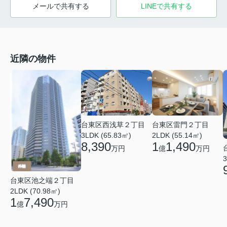
メールで共有する
LINEで共有する
近隣の物件
台東区西浅草２丁目
台東区雷門２丁目
3LDK (65.83㎡)
2LDK (55.14㎡)
8,390
1
1,490
万円
億
万円
3
台東区池之端２丁目
2LDK (70.98㎡)
1
7,490
億
万円