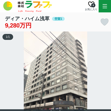
0
お気に入り
ディア・ハイム浅草
空室1
9,280万円
1
/
1