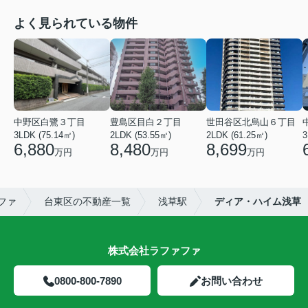
よく見られている物件
中野区白鷺３丁目
豊島区目白２丁目
世田谷区北烏山６丁目
3LDK (75.14㎡)
2LDK (53.55㎡)
2LDK (61.25㎡)
3
6,880
8,480
8,699
万円
万円
万円
ファ
台東区の不動産一覧
浅草駅
ディア・ハイム浅草
株式会社ラファファ
0800-800-7890
お問い合わせ