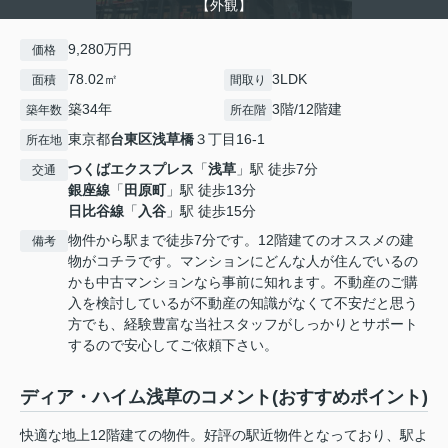
【外観】
9,280万円
価格
78.02㎡
3LDK
面積
間取り
築34年
3階/12階建
築年数
所在階
東京都
台東区
浅草橋
３丁目16-1
所在地
つくばエクスプレス
「
浅草
」駅 徒歩7分
交通
銀座線
「
田原町
」駅 徒歩13分
日比谷線
「
入谷
」駅 徒歩15分
物件から駅まで徒歩7分です。12階建てのオススメの建
備考
物がコチラです。マンションにどんな人が住んでいるの
かも中古マンションなら事前に知れます。不動産のご購
入を検討しているが不動産の知識がなくて不安だと思う
方でも、経験豊富な当社スタッフがしっかりとサポート
するので安心してご依頼下さい。
ディア・ハイム浅草のコメント(おすすめポイント)
快適な地上12階建ての物件。好評の駅近物件となっており、駅よ