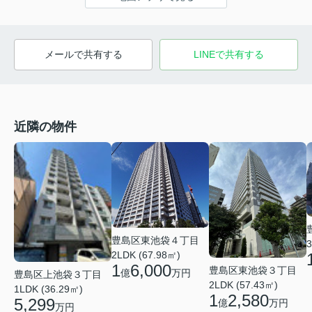
メールで共有する
LINEで共有する
近隣の物件
豊島区東池袋４丁目
3
2LDK (67.98㎡)
1
6,000
豊島区東池袋３丁目
億
万円
豊島区上池袋３丁目
2LDK (57.43㎡)
1LDK (36.29㎡)
1
2,580
5,299
億
万円
万円