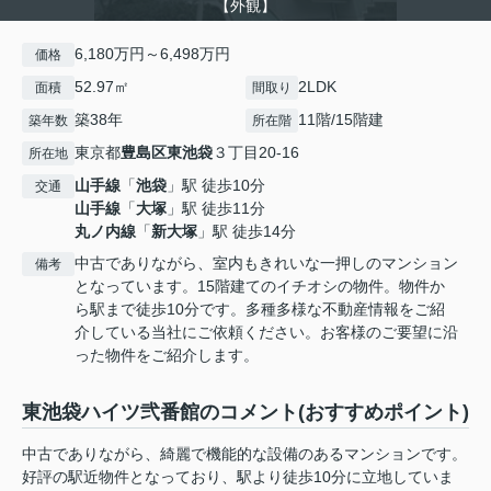
【外観】
6,180万円～6,498万円
価格
52.97㎡
2LDK
面積
間取り
築38年
11階/15階建
築年数
所在階
東京都
豊島区
東池袋
３丁目20-16
所在地
山手線
「
池袋
」駅 徒歩10分
交通
山手線
「
大塚
」駅 徒歩11分
丸ノ内線
「
新大塚
」駅 徒歩14分
中古でありながら、室内もきれいな一押しのマンション
備考
となっています。15階建てのイチオシの物件。物件か
ら駅まで徒歩10分です。多種多様な不動産情報をご紹
介している当社にご依頼ください。お客様のご要望に沿
った物件をご紹介します。
東池袋ハイツ弐番館のコメント(おすすめポイント)
中古でありながら、綺麗で機能的な設備のあるマンションです。
好評の駅近物件となっており、駅より徒歩10分に立地していま