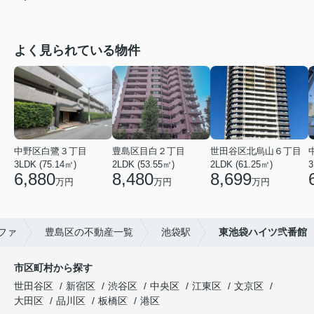
よく見られている物件
中野区白鷺３丁目
豊島区目白２丁目
世田谷区北烏山６丁目
3LDK (75.14㎡)
2LDK (53.55㎡)
2LDK (61.25㎡)
3
6,880
8,480
8,699
万円
万円
万円
ファ
豊島区の不動産一覧
池袋駅
東池袋ハイツ弐番館
市区町村から探す
世田谷区
新宿区
渋谷区
中央区
江東区
文京区
大田区
品川区
板橋区
港区