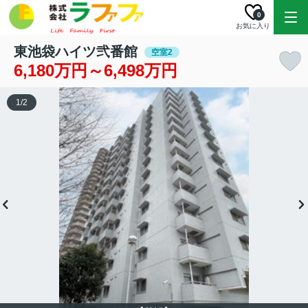
0
お気に入り
東池袋ハイツ弐番館
空室2
6,180万円～6,498万円
1
/
2