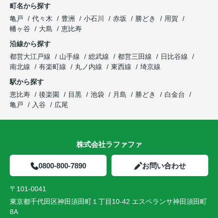
町名から探す
亀戸
代々木
豊洲
小石川
赤坂
勝どき
用賀
幡ヶ谷
大島
恵比寿
沿線から探す
都営大江戸線
山手線
総武線
都営三田線
日比谷線
南北線
有楽町線
丸ノ内線
東西線
埼京線
駅から探す
恵比寿
後楽園
目黒
池袋
月島
勝どき
白金台
亀戸
入谷
広尾
株式会社ラファファ
0800-800-7890
お問い合わせ
〒101-0041
東京都千代田区神田須田町１丁目10-42 エスペランサ神田須田町
8A