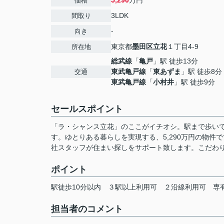
5,290
万円
価格
3LDK
間取り
-
向き
東京都
墨田区
立花
１丁目4-9
所在地
総武線
「
亀戸
」駅 徒歩13分
東武亀戸線
「
東あずま
」駅 徒歩8分
交通
東武亀戸線
「
小村井
」駅 徒歩9分
セールスポイント
「ラ・シャンス立花」のここがイチオシ。駅まで歩いて
す。ゆとりある暮らしを実現する、5,290万円の物
社スタッフが住まい探しをサポート致します。こだわ
ポイント
駅徒歩10分以内
３駅以上利用可
２沿線利用可
専
担当者のコメント