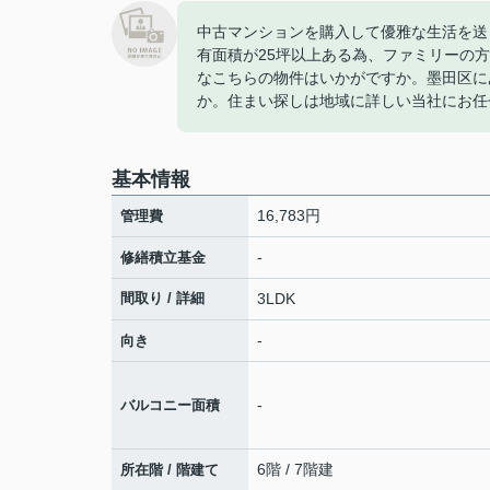
中古マンションを購入して優雅な生活を送
有面積が25坪以上ある為、ファミリーの
なこちらの物件はいかがですか。墨田区に
か。住まい探しは地域に詳しい当社にお任
基本情報
16,783円
管理費
-
修繕積立基金
間取り / 詳細
3LDK
-
向き
-
バルコニー面積
6階 / 7階建
所在階 / 階建て