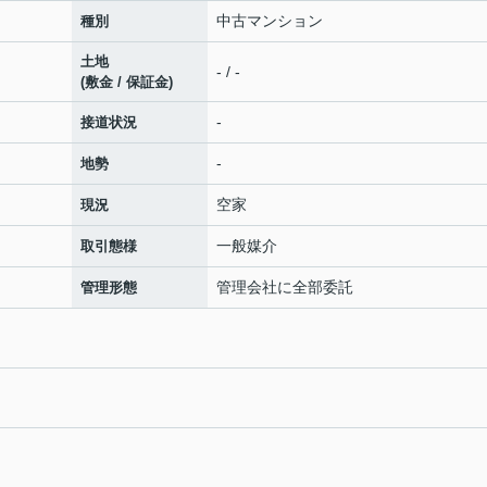
中古マンション
種別
土地
- / -
(敷金 / 保証金)
-
接道状況
-
地勢
空家
現況
一般媒介
取引態様
管理会社に全部委託
管理形態