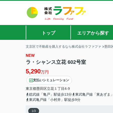
トップ
エリアから探す
文京区で不動産を購入するなら株式会社ラファファ
墨田
NEW
ラ・シャンス立花 602号室
5,290
万円
支払いシミュレーション
東京都
墨田区
立花
１丁目4-9
総武線「亀戸」駅徒歩13分
東武亀戸線「東あずま」
東武亀戸線「小村井」駅徒歩9分
1
/
3