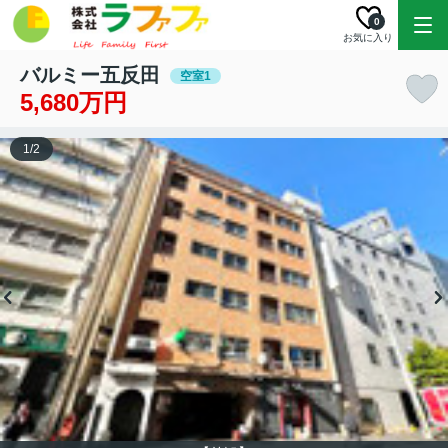
0
お気に入り
バルミー五反田
空室1
5,680万円
1
/
2