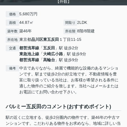
【外観】
5,680万円
価格
44.87㎡
2LDK
面積
間取り
築46年
8階/8階建
築年数
所在階
東京都
品川区
東五反田
１丁目11-15
所在地
都営浅草線
「
五反田
」駅 徒歩2分
交通
東急池上線
「
大崎広小路
」駅 徒歩9分
都営浅草線
「
高輪台
」駅 徒歩9分
中古でありながら、綺麗で機能的な設備のあるマンショ
備考
ンです。駅まで徒歩2分の好立地です。不動産情報を豊
富に取り扱っている当社は、お客様が希望される条件に
適した物件のご紹介を致します。当社へはメールまたは
お電話にてお問い合わせ下さい。
バルミー五反田のコメント(おすすめポイント)
駅の近くに立地する、徒歩2分圏内の物件です。築46年の中古マ
ンションです。こだわりある物件をお求めなら、地域に詳しい当