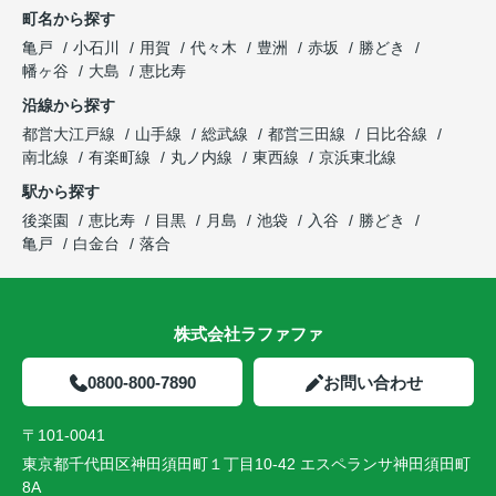
町名から探す
亀戸
小石川
用賀
代々木
豊洲
赤坂
勝どき
幡ヶ谷
大島
恵比寿
沿線から探す
都営大江戸線
山手線
総武線
都営三田線
日比谷線
南北線
有楽町線
丸ノ内線
東西線
京浜東北線
駅から探す
後楽園
恵比寿
目黒
月島
池袋
入谷
勝どき
亀戸
白金台
落合
株式会社ラファファ
0800-800-7890
お問い合わせ
〒101-0041
東京都千代田区神田須田町１丁目10-42 エスペランサ神田須田町
8A