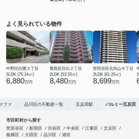
よく見られている物件
中野区白鷺３丁目
豊島区目白２丁目
世田谷区北烏山６丁目
3LDK (75.14㎡)
2LDK (53.55㎡)
2LDK (61.25㎡)
3
6,880
8,480
8,699
万円
万円
万円
ァファ
品川区の不動産一覧
五反田駅
バルミー五反田
市区町村から探す
世田谷区
新宿区
渋谷区
中央区
江東区
文京区
板橋区
大田区
品川区
港区