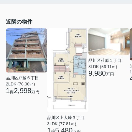
近隣の物件
品川区荏原１丁目
3LDK (56.11㎡)
9,980
1
万円
品川区戸越６丁目
2LDK (76.00㎡)
1
2,998
億
万円
品川区上大崎３丁目
3LDK (77.81㎡)
1
5,480
億
万円