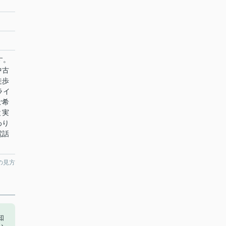
す。
中古
徒歩
ライ
ご希
と実
わり
電話
の見方
知