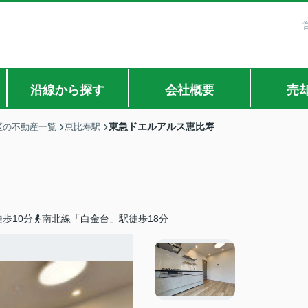
沿線から探す
会社概要
売
東急ドエルアルス恵比寿
区の不動産一覧
恵比寿駅
歩10分
南北線「白金台」駅徒歩18分