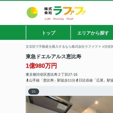
トップ
エリアから探す
文京区で不動産を購入するなら株式会社ラファファ
渋谷
東急ドエルアルス恵比寿
1億980万円
東京都
渋谷区
恵比寿
２丁目27-16
山手線「恵比寿」駅徒歩11分
日比谷線「広尾」駅徒
1
/
1