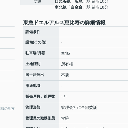
日比谷線
「
広尾
」駅 徒歩10分
交通
南北線
「
白金台
」駅 徒歩18分
東急ドエルアルス恵比寿の詳細情報
設備条件
設備(その他)
-
駐車場/月額
空無/
土地権利
所有権
国土法届出
不要
用途地域
-
販売戸数 / 総戸数
- / -
管理形態
管理会社に全部委託
情報の見方
管理員の勤務形態
常駐