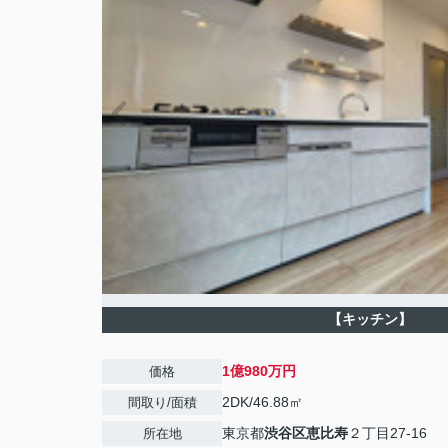
【キッチン】
1億980万円
価格
2DK/46.88㎡
間取り/面積
東京都
渋谷区
恵比寿
２丁目27-16
所在地