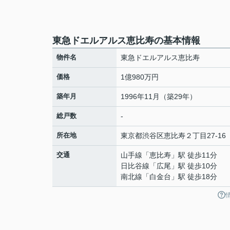
東急ドエルアルス恵比寿の基本情報
物件名
東急ドエルアルス恵比寿
価格
1億980万円
築年月
1996年11月（築29年）
総戸数
-
所在地
東京都
渋谷区
恵比寿
２丁目27-16
交通
山手線
「
恵比寿
」駅 徒歩11分
日比谷線
「
広尾
」駅 徒歩10分
南北線
「
白金台
」駅 徒歩18分