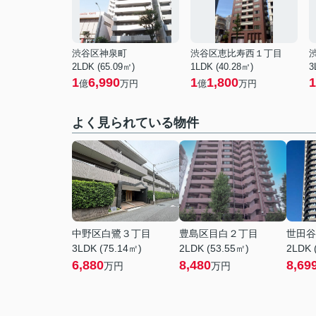
渋谷区神泉町
渋谷区恵比寿西１丁目
2LDK (65.09㎡)
1LDK (40.28㎡)
3
1
6,990
1
1,800
1
億
万円
億
万円
よく見られている物件
中野区白鷺３丁目
豊島区目白２丁目
世田谷
3LDK (75.14㎡)
2LDK (53.55㎡)
2LDK 
6,880
8,480
8,69
万円
万円