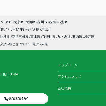
江東区
文京区
大田区
品川区
板橋区
港区
勝どき
用賀
幡ヶ谷
大島
恵比寿
日比谷線
都営三田線
南北線
有楽町線
丸ノ内線
東西線
埼京線
入谷
勝どき
白金台
亀戸
広尾
トップページ
神田須田町8A
アクセスマップ
会社概要
0800-800-7890