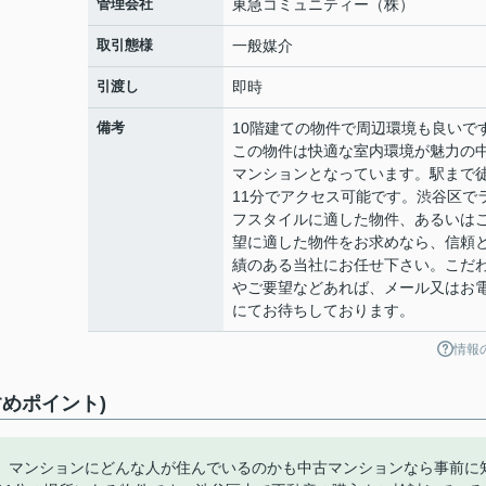
管理会社
東急コミュニティー（株）
取引態様
一般媒介
引渡し
即時
備考
10階建ての物件で周辺環境も良いで
この物件は快適な室内環境が魅力の
マンションとなっています。駅まで
11分でアクセス可能です。渋谷区で
フスタイルに適した物件、あるいは
望に適した物件をお求めなら、信頼
績のある当社にお任せ下さい。こだ
やご要望などあれば、メール又はお
にてお待ちしております。
情報
めポイント)
。マンションにどんな人が住んでいるのかも中古マンションなら事前に