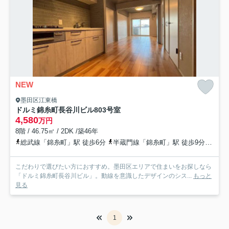
NEW
墨田区江東橋
ドルミ錦糸町長谷川ビル
803号室
4,580
万円
8階 / 46.75㎡ / 2DK /築46年
総武線「錦糸町」駅 徒歩6分
半蔵門線「錦糸町」駅 徒歩9分
半蔵
こだわりで選びたい方におすすめ。墨田区エリアで住まいをお探しなら
「ドルミ錦糸町長谷川ビル」。動線を意識したデザインのシス...
もっと
見る
1