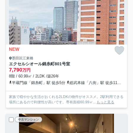
NEW
墨田区江東橋
エクセルシオール錦糸町
801号室
7,790
万円
8階 / 60.99㎡ / 2LDK /築26年
半蔵門線「錦糸町」駅 徒歩5分
総武本線「八街」駅 徒歩11分
半蔵
家族で穏やかな生活がおくれる2LDKの物件がオススメ。2駅利用できる
場所にあるので利便性が高いです。専有面積60.99㎡...
もっと見る
中古マンション