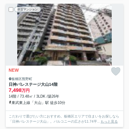
中古マンション
NEW
板橋区熊野町
日神パレステージ大山
14階
7,498
万円
14階 / 73.48㎡ / 3LDK /築26年
東武東上線「大山」駅 徒歩10分
こだわりで選びたい方におすすめ。板橋区エリアで住まいをお探しなら
「日神パレステージ大山」。バルコニーの広さが11.74平...
もっと見る