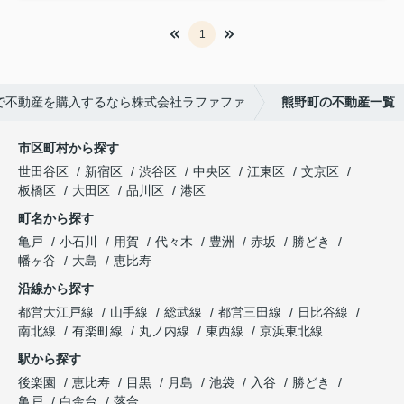
1
で不動産を購入するなら株式会社ラファファ
熊野町の不動産一覧
市区町村から探す
世田谷区
新宿区
渋谷区
中央区
江東区
文京区
板橋区
大田区
品川区
港区
町名から探す
亀戸
小石川
用賀
代々木
豊洲
赤坂
勝どき
幡ヶ谷
大島
恵比寿
沿線から探す
都営大江戸線
山手線
総武線
都営三田線
日比谷線
南北線
有楽町線
丸ノ内線
東西線
京浜東北線
駅から探す
後楽園
恵比寿
目黒
月島
池袋
入谷
勝どき
亀戸
白金台
落合