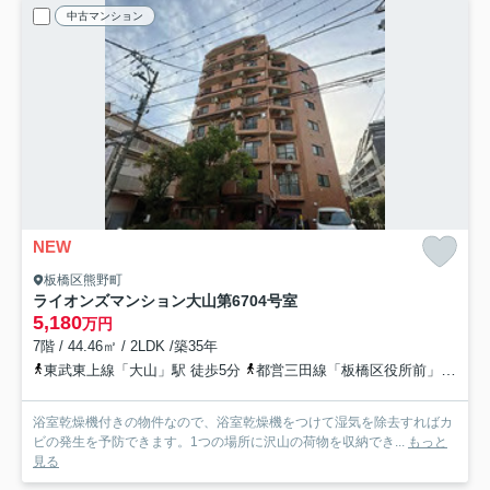
中古マンション
NEW
板橋区熊野町
ライオンズマンション大山第6
704号室
5,180
万円
7階 / 44.46㎡ / 2LDK /築35年
東武東上線「大山」駅 徒歩5分
都営三田線「板橋区役所前」駅 徒歩16分
浴室乾燥機付きの物件なので、浴室乾燥機をつけて湿気を除去すればカ
ビの発生を予防できます。1つの場所に沢山の荷物を収納でき...
もっと
見る