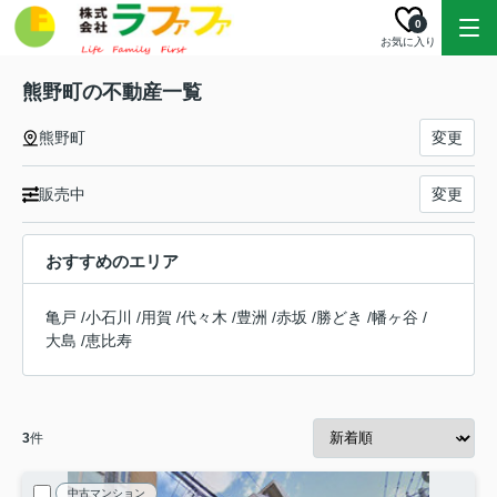
0
お気に入り
熊野町の不動産一覧
熊野町
変更
販売中
変更
おすすめのエリア
亀戸
/
小石川
/
用賀
/
代々木
/
豊洲
/
赤坂
/
勝どき
/
幡ヶ谷
/
大島
/
恵比寿
3
件
中古マンション