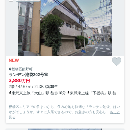
NEW
板橋区熊野町
ランデン池袋
202号室
3,880
万円
2階 / 47.67㎡ / 2LDK /築38年
東武東上線「大山」駅 徒歩10分
東武東上線「下板橋」駅 徒歩12分
板橋区エリアでの住まいなら、住み心地も快適な「ランデン池袋」はい
かがでしょうか。すぐに入居できるので、お急ぎの方も安心し...
もっと
見る