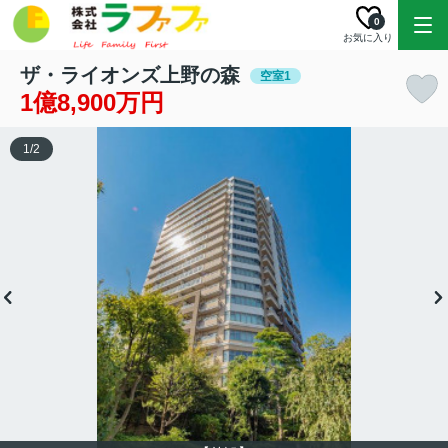
0
お気に入り
ザ・ライオンズ上野の森
空室1
1億8,900万円
1
/
2