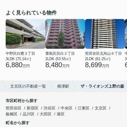
よく見られている物件
中野区白鷺３丁目
豊島区目白２丁目
世田谷区北烏山６丁目
3LDK (75.14㎡)
2LDK (53.55㎡)
2LDK (61.25㎡)
3
6,880
8,480
8,699
万円
万円
万円
文京区の不動産一覧
根津駅
ザ・ライオンズ上野の森
市区町村から探す
世田谷区
新宿区
渋谷区
中央区
江東区
文京区
板橋区
品川区
大田区
港区
町名から探す