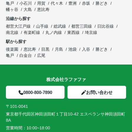
亀戸
小石川
用賀
代々木
豊洲
赤坂
勝どき
幡ヶ谷
大島
恵比寿
沿線から探す
都営大江戸線
山手線
総武線
都営三田線
日比谷線
南北線
有楽町線
丸ノ内線
東西線
埼京線
駅から探す
後楽園
恵比寿
目黒
月島
池袋
入谷
勝どき
亀戸
白金台
広尾
株式会社ラファファ
0800-800-7890
お問い合わせ
〒101-0041
東京都千代田区神田須田町１丁目10-42 エスペランサ神田須田町
8A
営業時間：
10:00~18:00