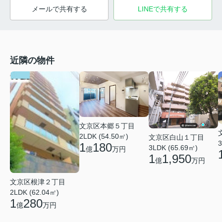
メールで共有する
LINEで共有する
近隣の物件
文京区本郷５丁目
2LDK (54.50㎡)
文京区白山１丁目
3
1
180
3LDK (65.69㎡)
億
万円
1
1,950
億
万円
文京区根津２丁目
2LDK (62.04㎡)
1
280
億
万円