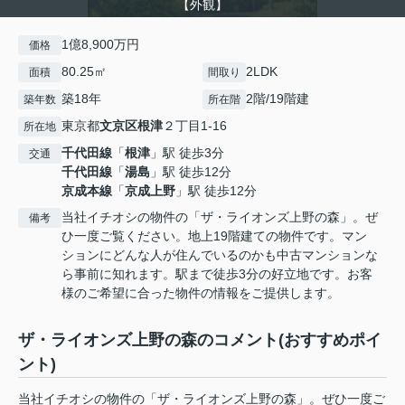
【外観】
1億8,900万円
価格
80.25㎡
2LDK
面積
間取り
築18年
2階/19階建
築年数
所在階
東京都
文京区
根津
２丁目1-16
所在地
千代田線
「
根津
」駅 徒歩3分
交通
千代田線
「
湯島
」駅 徒歩12分
京成本線
「
京成上野
」駅 徒歩12分
当社イチオシの物件の「ザ・ライオンズ上野の森」。ぜ
備考
ひ一度ご覧ください。地上19階建ての物件です。マン
ションにどんな人が住んでいるのかも中古マンションな
ら事前に知れます。駅まで徒歩3分の好立地です。お客
様のご希望に合った物件の情報をご提供します。
ザ・ライオンズ上野の森のコメント(おすすめポイ
ント)
当社イチオシの物件の「ザ・ライオンズ上野の森」。ぜひ一度ご