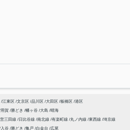
江東区
文京区
品川区
大田区
板橋区
港区
用賀
勝どき
幡ヶ谷
大島
晴海
都営三田線
日比谷線
南北線
有楽町線
丸ノ内線
東西線
埼京線
入谷
勝どき
亀戸
白金台
広尾