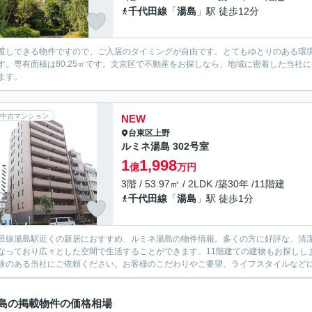
千代田線
「
湯島
」駅 徒歩12分
渡しできる物件ですので、ご入居のタイミングが自由です。とてもゆとりのある環境が
す。専有面積は80.25㎡です。文京区で不動産をお探しなら、地域に密着した当社
ます。
中古マンション
NEW
台東区
上野
ルミネ湯島 302号室
1
1,998
億
万円
3階 / 53.97㎡ / 2LDK /築30年 /11階建
千代田線
「
湯島
」駅 徒歩1分
田線湯島駅近くの新居におすすめ、ルミネ湯島の物件情報。多くの方に好評な、清潔感
なっており広々とした空間で生活することができます。11階建ての建物もお探しし
験のある当社にご依頼ください。お客様のこだわりやご要望、ライフスタイルなど
島の掲載物件の価格相場