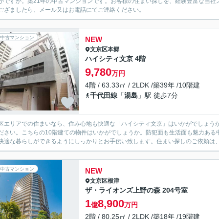
がですか。築21年の中古マンションです。お客様の住まい探しを、経験豊富な当社
ござましたら、メール又はお電話にてご連絡ください。
中古マンション
NEW
文京区
本郷
ハイシティ文京 4階
9,780
万円
4階 / 63.33㎡ / 2LDK /築39年 /10階建
千代田線
「
湯島
」駅 徒歩7分
区エリアでの住まいなら、住み心地も快適な「ハイシティ文京」はいかがでしょう
ださい。こちらの10階建ての物件はいかがでしょうか。防犯面も生活面も魅力ある
快適な暮らしができるようにしっかりとお手伝い致します。住まい探しのご依頼は、
中古マンション
NEW
文京区
根津
ザ・ライオンズ上野の森 204号室
1
8,900
億
万円
2階 / 80.25㎡ / 2LDK /築18年 /19階建