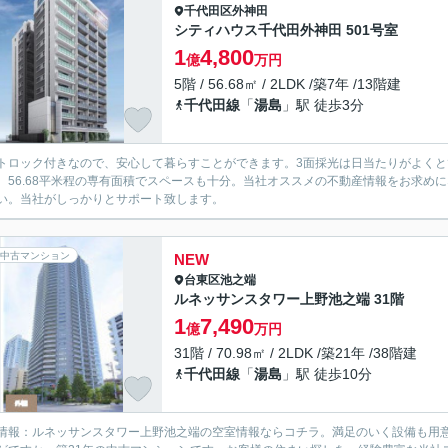
千代田区
外神田
シティハウス千代田外神田 501号室
1
4,800
億
万円
5階 / 56.68㎡ / 2LDK /築7年 /13階建
千代田線
「
湯島
」駅 徒歩3分
トロック付きなので、安心して暮らすことができます。3面採光は日当たりがよく
。56.68平米程の専有面積でスペースも十分。当社オススメの不動産情報をお求め
い。当社がしっかりとサポート致します。
中古マンション
NEW
台東区
池之端
ルネッサンスタワー上野池之端 31階
1
7,490
億
万円
31階 / 70.98㎡ / 2LDK /築21年 /38階建
千代田線
「
湯島
」駅 徒歩10分
情報：ルネッサンスタワー上野池之端の空室情報ならコチラ。満足のいく設備も用意され