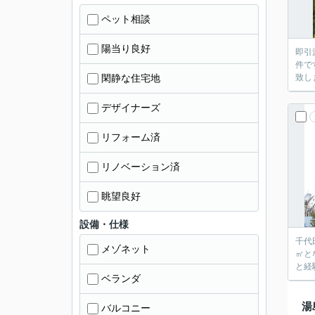
ペット相談
陽当り良好
即引
件で
閑静な住宅地
致し
デザイナーズ
リフォーム済
リノベーション済
眺望良好
設備・仕様
千代
メゾネット
㎡と
と経
ベランダ
湯
バルコニー