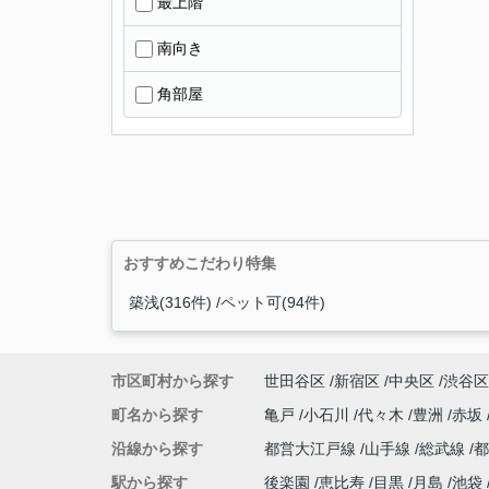
最上階
南向き
角部屋
おすすめこだわり特集
築浅(316件)
ペット可(94件)
市区町村から探す
世田谷区
新宿区
中央区
渋谷区
町名から探す
亀戸
小石川
代々木
豊洲
赤坂
沿線から探す
都営大江戸線
山手線
総武線
駅から探す
後楽園
恵比寿
目黒
月島
池袋