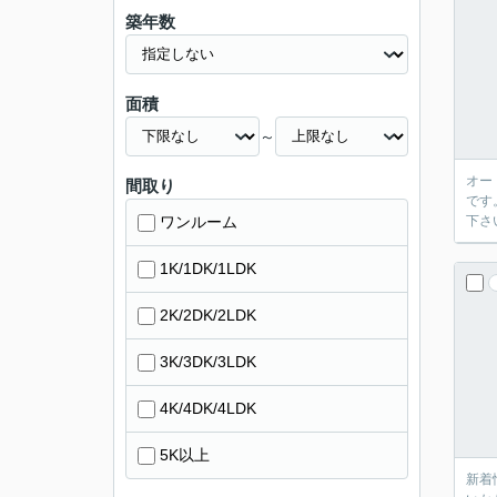
築年数
面積
～
オー
間取り
です
ワンルーム
下さ
1K/1DK/1LDK
2K/2DK/2LDK
3K/3DK/3LDK
4K/4DK/4LDK
5K以上
新着