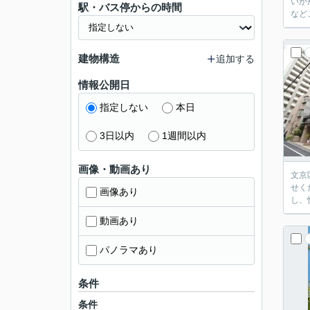
いか
駅・バス停からの時間
など
建物構造
追加する
情報公開日
指定しない
本日
3日以内
1週間以内
画像・動画あり
文京
せく
画像あり
し、
動画あり
パノラマあり
条件
条件