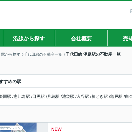
沿線から探す
会社概要
売
千代田線 湯島駅の不動産一覧
・駅から探す
千代田線の不動産一覧
すすめの駅
楽園駅
/
恵比寿駅
/
目黒駅
/
月島駅
/
池袋駅
/
入谷駅
/
勝どき駅
/
亀戸駅
/
白
中古マンション
NEW