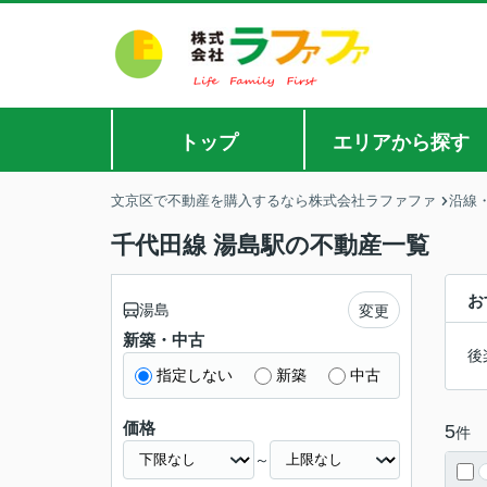
トップ
エリアから探す
文京区で不動産を購入するなら株式会社ラファファ
沿線
千代田線 湯島駅の不動産一覧
お
湯島
変更
新築・中古
後
指定しない
新築
中古
価格
5
件
～