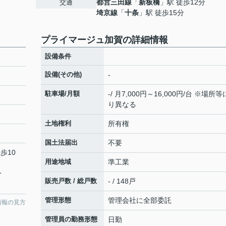
都営三田線
「
新板橋
」駅 徒歩12分
交通
埼京線
「
十条
」駅 徒歩15分
プライマージュ加賀の詳細情報
設備条件
設備(その他)
-
駐車場/月額
-/ 月7,000円～16,000円/台 ※場所
り異なる
土地権利
所有権
国土法届出
不要
歩10
用途地域
準工業
分
販売戸数 / 総戸数
- / 148戸
管理形態
管理会社に全部委託
情報の見方
管理員の勤務形態
日勤