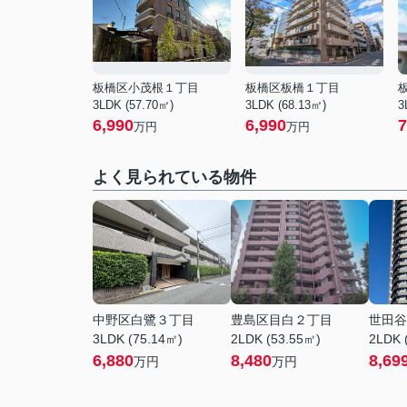
板橋区小茂根１丁目
板橋区板橋１丁目
3LDK (57.70㎡)
3LDK (68.13㎡)
3
6,990
6,990
7
万円
万円
よく見られている物件
中野区白鷺３丁目
豊島区目白２丁目
世田谷
3LDK (75.14㎡)
2LDK (53.55㎡)
2LDK 
6,880
8,480
8,69
万円
万円