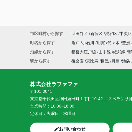
市区町村から探す
世田谷区
新宿区
渋谷区
中央区
町名から探す
亀戸
小石川
用賀
代々木
豊洲
沿線から探す
都営大江戸線
山手線
総武線
駅から探す
後楽園
恵比寿
目黒
月島
池袋
株式会社ラファファ
〒101-0041
東京都千代田区神田須田町１丁目10-42 エスペランサ
営業時間：
10:00~18:00
定休日：
火曜日・水曜日
お問い合わせ