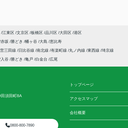
江東区
文京区
板橋区
品川区
大田区
港区
赤坂
勝どき
幡ヶ谷
大島
恵比寿
都営三田線
日比谷線
南北線
有楽町線
丸ノ内線
東西線
埼京線
入谷
勝どき
亀戸
白金台
広尾
トップページ
神田須田町8A
アクセスマップ
会社概要
0800-800-7890