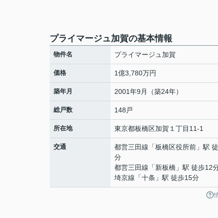
プライマージュ加賀の基本情報
物件名
プライマージュ加賀
価格
1億3,780万円
築年月
2001年9月（築24年）
総戸数
148戸
所在地
東京都
板橋区
加賀
１丁目11-1
交通
都営三田線
「
板橋区役所前
」駅 徒
分
都営三田線
「
新板橋
」駅 徒歩12
埼京線
「
十条
」駅 徒歩15分