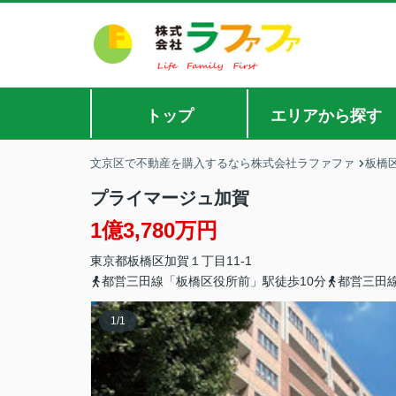
トップ
エリアから探す
文京区で不動産を購入するなら株式会社ラファファ
板橋
プライマージュ加賀
1億3,780万円
東京都
板橋区
加賀
１丁目11-1
都営三田線「板橋区役所前」駅徒歩10分
都営三田
1
/
1