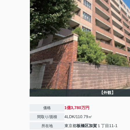
【外観】
1億3,780万円
価格
4LDK/110.79㎡
間取り/面積
東京都
板橋区
加賀
１丁目11-1
所在地