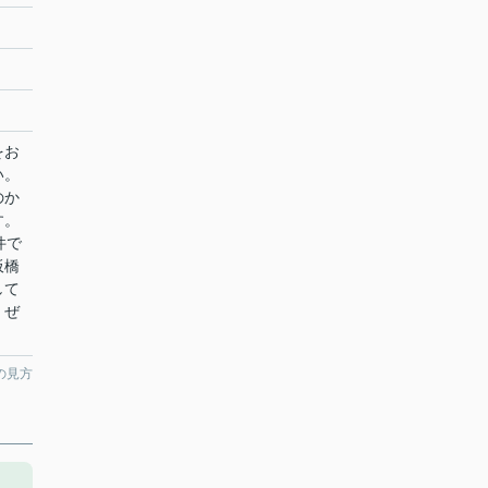
をお
い。
のか
す。
件で
板橋
して
、ぜ
の見方