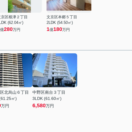
文京区根津２丁目
文京区本郷５丁目
LDK (62.04㎡)
2LDK (54.50㎡)
280
1
180
億
万円
億
万円
区北烏山６丁目
中野区南台３丁目
(61.25㎡)
3LDK (61.60㎡)
9
6,580
万円
万円