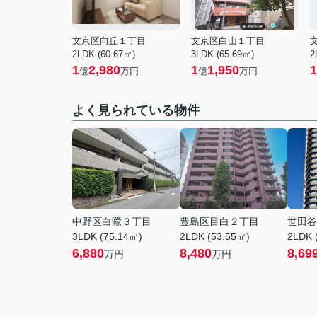
文京区向丘１丁目
文京区白山１丁目
2LDK (60.67㎡)
3LDK (65.69㎡)
2
1
2,980
1
1,950
1
億
万円
億
万円
よく見られている物件
中野区白鷺３丁目
豊島区目白２丁目
世田谷
3LDK (75.14㎡)
2LDK (53.55㎡)
2LDK 
6,880
8,480
8,69
万円
万円