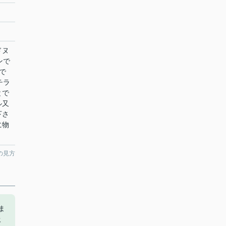
ドヌ
ンで
で
チラ
とで
ル又
下さ
に物
の見方
ま
扱