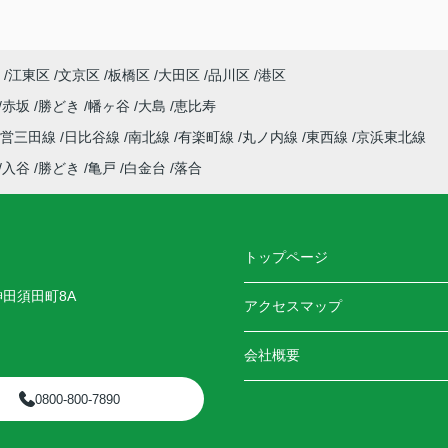
江東区
文京区
板橋区
大田区
品川区
港区
赤坂
勝どき
幡ヶ谷
大島
恵比寿
都営三田線
日比谷線
南北線
有楽町線
丸ノ内線
東西線
京浜東北線
入谷
勝どき
亀戸
白金台
落合
トップページ
神田須田町8A
アクセスマップ
会社概要
0800-800-7890