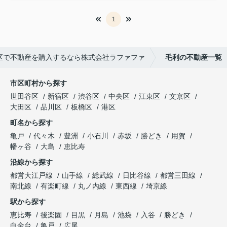
1
区で不動産を購入するなら株式会社ラファファ
毛利の不動産一覧
市区町村から探す
世田谷区
新宿区
渋谷区
中央区
江東区
文京区
大田区
品川区
板橋区
港区
町名から探す
亀戸
代々木
豊洲
小石川
赤坂
勝どき
用賀
幡ヶ谷
大島
恵比寿
沿線から探す
都営大江戸線
山手線
総武線
日比谷線
都営三田線
南北線
有楽町線
丸ノ内線
東西線
埼京線
駅から探す
恵比寿
後楽園
目黒
月島
池袋
入谷
勝どき
白金台
亀戸
広尾