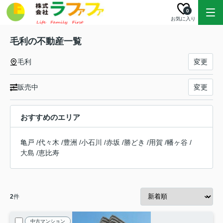
0
お気に入り
毛利の不動産一覧
毛利
変更
販売中
変更
おすすめのエリア
亀戸
/
代々木
/
豊洲
/
小石川
/
赤坂
/
勝どき
/
用賀
/
幡ヶ谷
/
大島
/
恵比寿
2
件
中古マンション