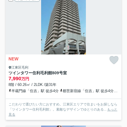
NEW
江東区毛利
ツインタワー住利毛利館
809号室
7,990
万円
8階 / 60.26㎡ / 2LDK /築31年
半蔵門線「住吉」駅 徒歩4分
都営新宿線「住吉」駅 徒歩4分
総武
こだわりで選びたい方におすすめ。江東区エリアで住まいをお探しなら
「ツインタワー住利毛利館」。素敵なデザインでゆとりのある...
もっと
見る