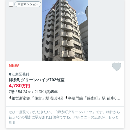
中古マンション
NEW
江東区毛利
錦糸町グリーンハイツ
702号室
4,780
万円
7階 / 54.24㎡ / 2LDK /築45年
都営新宿線「住吉」駅 徒歩4分
半蔵門線「錦糸町」駅 徒歩6分
都
ぜひ一度見ていただきたい、「錦糸町グリーンハイツ」です。物件から
徒歩4分の場所に駅があれば便利ですね。バルコニーの広さが...
もっと
見る