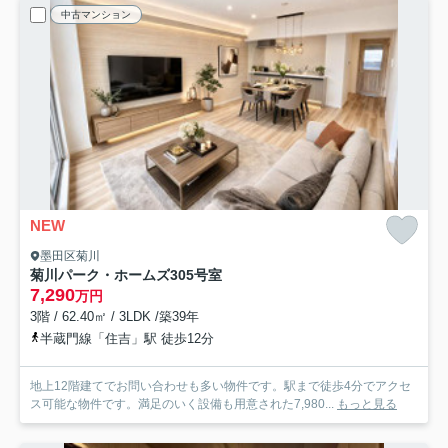
中古マンション
NEW
墨田区菊川
菊川パーク・ホームズ
305号室
7,290
万円
3階 / 62.40㎡ / 3LDK /築39年
半蔵門線「住吉」駅 徒歩12分
地上12階建てでお問い合わせも多い物件です。駅まで徒歩4分でアクセ
ス可能な物件です。満足のいく設備も用意された7,980...
もっと見る