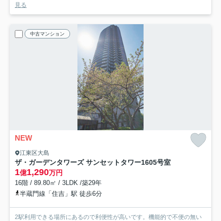
見る
中古マンション
NEW
江東区大島
ザ・ガーデンタワーズ サンセットタワー
1605号室
1
1,290
億
万円
16階 / 89.80㎡ / 3LDK /築29年
半蔵門線「住吉」駅 徒歩6分
2駅利用できる場所にあるので利便性が高いです。機能的で不便の無い