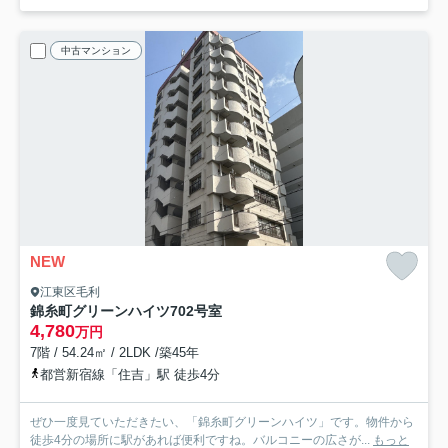
中古マンション
NEW
江東区毛利
錦糸町グリーンハイツ
702号室
4,780
万円
7階 / 54.24㎡ / 2LDK /築45年
都営新宿線「住吉」駅 徒歩4分
ぜひ一度見ていただきたい、「錦糸町グリーンハイツ」です。物件から
徒歩4分の場所に駅があれば便利ですね。バルコニーの広さが...
もっと