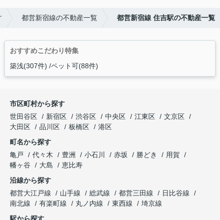
す
都営新宿線の不動産一覧
都営新宿線 住吉駅の不動産一覧
おすすめこだわり特集
築浅(307件)
ペット可(88件)
市区町村から探す
世田谷区
新宿区
渋谷区
中央区
江東区
文京区
大田区
品川区
板橋区
港区
町名から探す
亀戸
代々木
豊洲
小石川
赤坂
勝どき
用賀
幡ヶ谷
大島
恵比寿
沿線から探す
都営大江戸線
山手線
総武線
都営三田線
日比谷線
南北線
有楽町線
丸ノ内線
東西線
埼京線
駅から探す