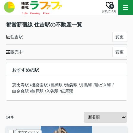
0
お気に入り
都営新宿線 住吉駅の不動産一覧
住吉駅
変更
販売中
変更
おすすめの駅
恵比寿駅
/
後楽園駅
/
目黒駅
/
池袋駅
/
月島駅
/
勝どき駅
/
白金台駅
/
亀戸駅
/
入谷駅
/
広尾駅
14
件
中古マンション