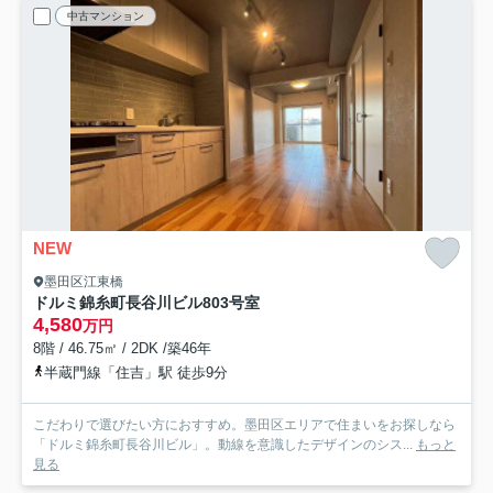
中古マンション
NEW
墨田区江東橋
ドルミ錦糸町長谷川ビル
803号室
4,580
万円
8階 / 46.75㎡ / 2DK /築46年
半蔵門線「住吉」駅 徒歩9分
こだわりで選びたい方におすすめ。墨田区エリアで住まいをお探しなら
「ドルミ錦糸町長谷川ビル」。動線を意識したデザインのシス...
もっと
見る