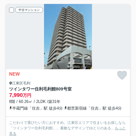
中古マンション
NEW
江東区毛利
ツインタワー住利毛利館
809号室
7,990
万円
8階 / 60.26㎡ / 2LDK /築31年
半蔵門線「住吉」駅 徒歩4分
都営新宿線「住吉」駅 徒歩4分
こだわりで選びたい方におすすめ。江東区エリアで住まいをお探しなら
「ツインタワー住利毛利館」。素敵なデザインでゆとりのある...
もっと
見る