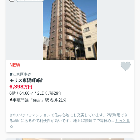
NEW
江東区南砂
モリス東陽町
6階
6,398
万円
6階 / 64.66㎡ / 2LDK /築29年
半蔵門線「住吉」駅 徒歩21分
きれいな中古マンションで住み心地にも充実しています。2駅利用でき
る場所にあるので利便性が高いです。地上12階建てで毎日心...
もっと見
る