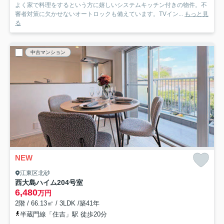
よく家で料理をするという方に嬉しいシステムキッチン付きの物件。不
審者対策に欠かせないオートロックも備えています。TVイン...
もっと見
る
中古マンション
NEW
江東区北砂
西大島ハイム
204号室
6,480
万円
2階 / 66.13㎡ / 3LDK /築41年
半蔵門線「住吉」駅 徒歩20分