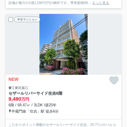
設備が魅力の1億1,590万円の物件です。専有面積89....
もっと見る
中古マンション
NEW
江東区猿江
セザールリバーサイド住吉
6階
9,480
万円
6階 / 68.47㎡ / 3LDK /築25年
半蔵門線「住吉」駅 徒歩6分
こだわりポイント満載のセザールリバーサイド住吉。20.77㎡のバルコ