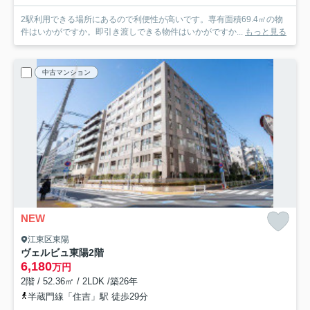
2駅利用できる場所にあるので利便性が高いです。専有面積69.4㎡の物
件はいかがですか。即引き渡しできる物件はいかがですか...
もっと見る
中古マンション
NEW
江東区東陽
ヴェルビュ東陽
2階
6,180
万円
2階 / 52.36㎡ / 2LDK /築26年
半蔵門線「住吉」駅 徒歩29分