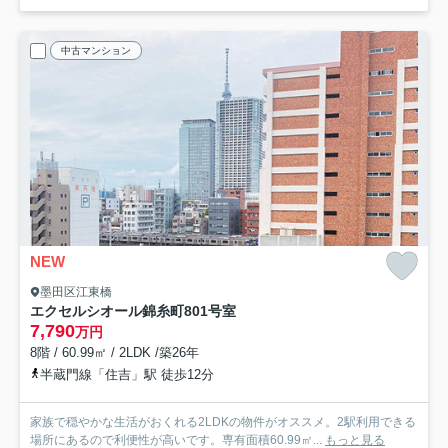
中古マンション
NEW
墨田区江東橋
エクセルシオール錦糸町
801号室
7,790
万円
8階 / 60.99㎡ / 2LDK /築26年
半蔵門線「住吉」駅 徒歩12分
家族で穏やかな生活がおくれる2LDKの物件がオススメ。2駅利用できる
場所にあるので利便性が高いです。専有面積60.99㎡...
もっと見る