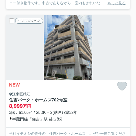
ニー付き物件です。中古でありながら、室内もきれいな一...
もっと見る
中古マンション
NEW
江東区猿江
住吉パーク・ホームズ
702号室
8,999
万円
3階 / 61.05㎡ / 2LDK＋S(納戸) /築32年
半蔵門線「住吉」駅 徒歩8分
当社イチオシの物件の「住吉パーク・ホームズ」。ぜひ一度ご覧くださ