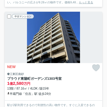
い。バルコニーの広さが9.28㎡の物件です。価格9,48...
もっと見る
中古マンション
NEW
江東区南砂
プラウド東陽町ガーデンズ
1303号室
1
2,580
億
万円
13階 / 87.16㎡ / 4LDK /築15年
半蔵門線「住吉」駅 徒歩24分
駅が2駅利用できるので利便性の高い物件です。すぐに入居できるの