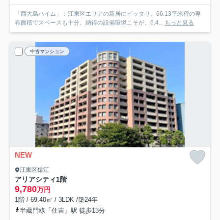
「西大島ハイム」：江東区エリアの新居にピッタリ。66.13平米程の専
有面積でスペースも十分。納得の設備環境こそが、6,4...
もっと見る
中古マンション
NEW
江東区猿江
アリアシティ
1階
9,780
万円
1階 / 69.40㎡ / 3LDK /築24年
半蔵門線「住吉」駅 徒歩13分