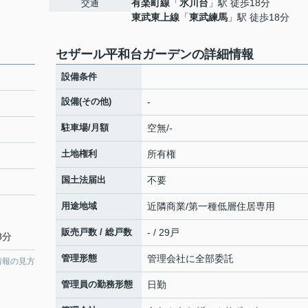
有楽町線
「
氷川台
」駅 徒歩18分
交通
東武東上線
「
東武練馬
」駅 徒歩18分
セザール平和台ガーデンの詳細情報
設備条件
設備(その他)
-
駐車場/月額
空無/-
土地権利
所有権
国土法届出
不要
用途地域
近隣商業/第一種低層住居専用
販売戸数 / 総戸数
- / 29戸
8分
管理形態
管理会社に全部委託
情報の見方
管理員の勤務形態
日勤