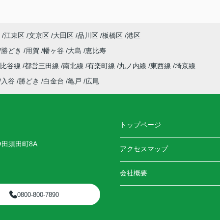
江東区
文京区
大田区
品川区
板橋区
港区
勝どき
用賀
幡ヶ谷
大島
恵比寿
日比谷線
都営三田線
南北線
有楽町線
丸ノ内線
東西線
埼京線
入谷
勝どき
白金台
亀戸
広尾
トップページ
神田須田町8A
アクセスマップ
会社概要
0800-800-7890