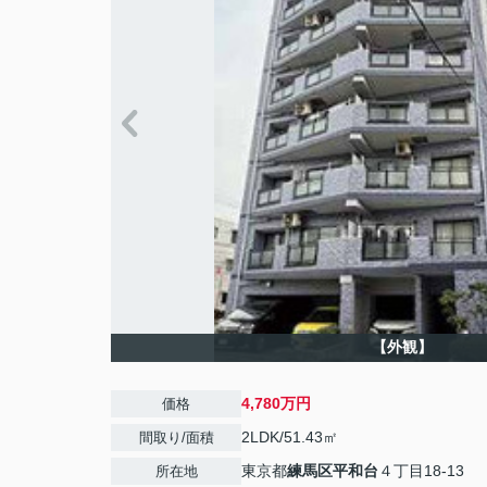
【外観】
4,780万円
価格
2LDK/51.43㎡
間取り/面積
東京都
練馬区
平和台
４丁目18-13
所在地