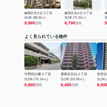
練馬区光が丘３丁目
練馬区光が丘３丁目
4LDK (98.35㎡)
3LDK (71.02㎡)
3
9,980
6,790
5
万円
万円
よく見られている物件
中野区白鷺３丁目
豊島区目白２丁目
世田谷
3LDK (75.14㎡)
2LDK (53.55㎡)
2LDK 
6,880
8,480
8,69
万円
万円