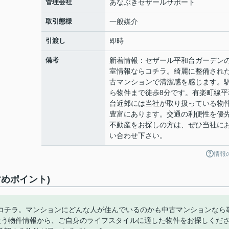
管理会社
あなぶきセザールサポート
取引態様
一般媒介
引渡し
即時
備考
新着情報：セザール平和台ガーデン
室情報ならコチラ。綺麗に整備され
古マンションで清潔感を感じます。
ら物件まで徒歩8分です。有楽町線平
台近郊には当社が取り扱っている物
豊富にあります。交通の利便性を優
不動産をお探しの方は、ぜひ当社に
い合わせ下さい。
情報
めポイント)
コチラ。マンションにどんな人が住んでいるのかも中古マンションなら
扱う物件情報から、ご自身のライフスタイルに適した物件をお探しくだ