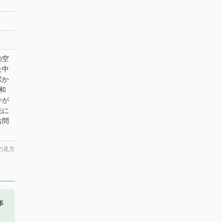
の空
た中
駅か
和
件が
先に
お問
の見方
事
さ