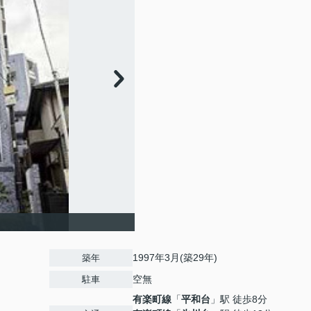
1997年3月(築29年)
築年
空無
駐車
有楽町線
「
平和台
」駅 徒歩8分