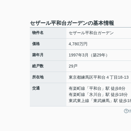
セザール平和台ガーデンの基本情報
物件名
セザール平和台ガーデン
価格
4,780万円
築年月
1997年3月（築29年）
総戸数
29戸
所在地
東京都
練馬区
平和台
４丁目18-13
交通
有楽町線
「
平和台
」駅 徒歩8分
有楽町線
「
氷川台
」駅 徒歩18分
東武東上線
「
東武練馬
」駅 徒歩1