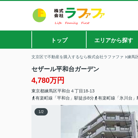
トップ
エリアから探す
文京区で不動産を購入するなら株式会社ラファファ
練馬
セザール平和台ガーデン
4,780万円
東京都
練馬区
平和台
４丁目18-13
有楽町線「平和台」駅徒歩8分
有楽町線「氷川台」
1
/
2