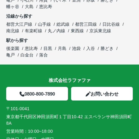
幡ヶ谷
大島
恵比寿
沿線から探す
都営大江戸線
山手線
総武線
都営三田線
日比谷線
南北線
有楽町線
丸ノ内線
東西線
京浜東北線
駅から探す
後楽園
恵比寿
目黒
月島
池袋
入谷
勝どき
亀戸
白金台
落合
株式会社ラファファ
0800-800-7890
お問い合わせ
〒101-0041
東京都千代田区神田須田町１丁目10-42 エスペランサ神田須田町
8A
営業時間：
10:00~18:00