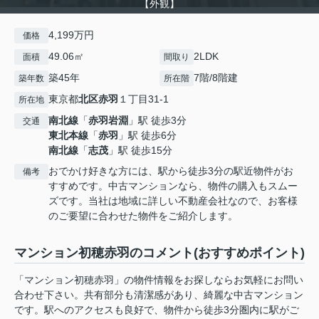
【外観】
4,199万円
価格
49.06㎡
2LDK
面積
間取り
築45年
7階/8階建
築年数
所在階
東京都
北区
赤羽
１丁目31-1
所在地
南北線
「
赤羽岩淵
」駅 徒歩3分
交通
東北本線
「
赤羽
」駅 徒歩6分
南北線
「
志茂
」駅 徒歩15分
おでかけ好きな方には、駅から徒歩3分の駅近物件がお
備考
すすめです。中古マンションなら、物件の購入もスムー
ズです。当社は地域に詳しい不動産会社なので、お客様
のご要望に合わせた物件をご紹介します。
マンション初穂赤羽のコメント(おすすめポイント)
「マンション初穂赤羽」の物件情報をお探しならお気軽にお問い
合わせ下さい。共有部分も清潔感があり、綺麗な中古マンション
です。駅へのアクセスも良好で、物件から徒歩3分圏内に駅がご