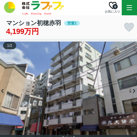
0
お気に入り
マンション初穂赤羽
空室1
4,199万円
1
/
2