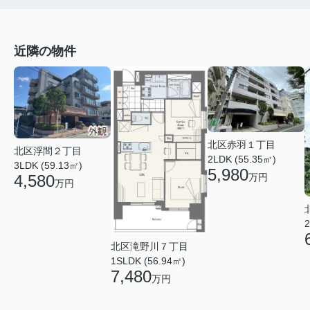
近隣の物件
北区赤羽１丁目
北区浮間２丁目
2LDK (55.35㎡)
3LDK (59.13㎡)
5,980
4,580
万円
万円
2
北区滝野川７丁目
1SLDK (56.94㎡)
7,480
万円