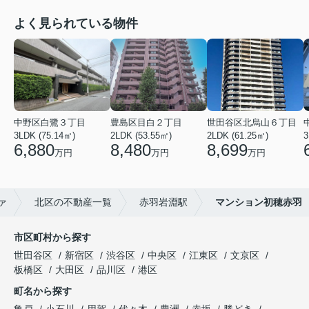
よく見られている物件
中野区白鷺３丁目
豊島区目白２丁目
世田谷区北烏山６丁目
3LDK (75.14㎡)
2LDK (53.55㎡)
2LDK (61.25㎡)
3
6,880
8,480
8,699
万円
万円
万円
ァ
北区の不動産一覧
赤羽岩淵駅
マンション初穂赤羽
市区町村から探す
世田谷区
新宿区
渋谷区
中央区
江東区
文京区
板橋区
大田区
品川区
港区
町名から探す
亀戸
小石川
用賀
代々木
豊洲
赤坂
勝どき