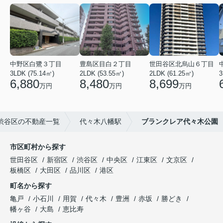
中野区白鷺３丁目
豊島区目白２丁目
世田谷区北烏山６丁目
3LDK (75.14㎡)
2LDK (53.55㎡)
2LDK (61.25㎡)
3
6,880
8,480
8,699
万円
万円
万円
渋谷区の不動産一覧
代々木八幡駅
ブランクレア代々木公園
市区町村から探す
世田谷区
新宿区
渋谷区
中央区
江東区
文京区
板橋区
大田区
品川区
港区
町名から探す
亀戸
小石川
用賀
代々木
豊洲
赤坂
勝どき
幡ヶ谷
大島
恵比寿