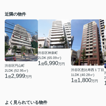
近隣の物件
渋谷区神泉町
2LDK (65.09㎡)
1
6,990
億
万円
渋谷区円山町
渋谷区恵比寿西１丁目
2LDK (52.95㎡)
1
2,999
1LDK (40.28㎡)
億
万円
2
1
1,800
億
万円
よく見られている物件