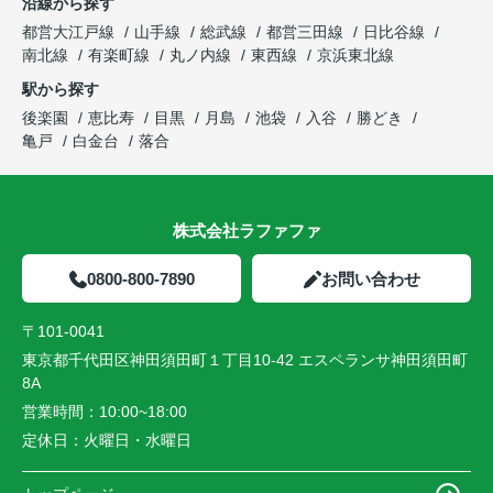
沿線から探す
都営大江戸線
山手線
総武線
都営三田線
日比谷線
南北線
有楽町線
丸ノ内線
東西線
京浜東北線
駅から探す
後楽園
恵比寿
目黒
月島
池袋
入谷
勝どき
亀戸
白金台
落合
株式会社ラファファ
0800-800-7890
お問い合わせ
〒101-0041
東京都千代田区神田須田町１丁目10-42 エスペランサ神田須田町
8A
営業時間：
10:00~18:00
定休日：
火曜日・水曜日