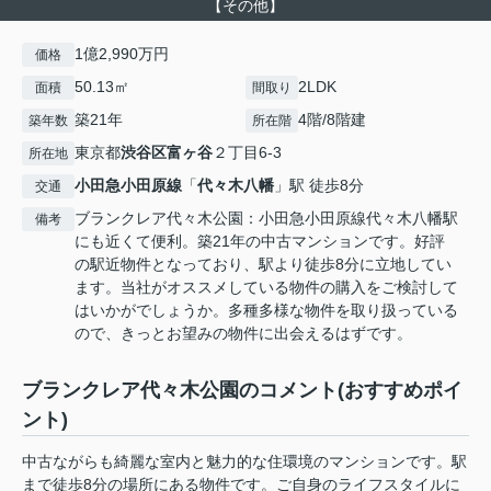
【その他】
1億2,990万円
価格
50.13㎡
2LDK
面積
間取り
築21年
4階/8階建
築年数
所在階
東京都
渋谷区
富ヶ谷
２丁目6-3
所在地
小田急小田原線
「
代々木八幡
」駅 徒歩8分
交通
ブランクレア代々木公園：小田急小田原線代々木八幡駅
備考
にも近くて便利。築21年の中古マンションです。好評
の駅近物件となっており、駅より徒歩8分に立地してい
ます。当社がオススメしている物件の購入をご検討して
はいかがでしょうか。多種多様な物件を取り扱っている
ので、きっとお望みの物件に出会えるはずです。
ブランクレア代々木公園のコメント(おすすめポイ
ント)
中古ながらも綺麗な室内と魅力的な住環境のマンションです。駅
まで徒歩8分の場所にある物件です。ご自身のライフスタイルに