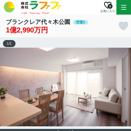
0
お気に入り
ブランクレア代々木公園
空室1
1億2,990万円
1
/
1