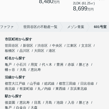
8,480
万円
2LDK (61.25㎡)
8,699
万円
ファファ
世田谷区の不動産一覧
メゾン青葉
601号室
市区町村から探す
世田谷区
新宿区
渋谷区
中央区
江東区
文京区
板橋区
品川区
大田区
港区
町名から探す
亀戸
小石川
用賀
代々木
豊洲
赤坂
勝どき
幡ヶ谷
大島
恵比寿
沿線から探す
都営大江戸線
山手線
総武線
都営三田線
日比谷線
南北線
有楽町線
丸ノ内線
東西線
京浜東北線
駅から探す
後楽園
恵比寿
目黒
月島
池袋
入谷
勝どき
亀戸
白金台
大森