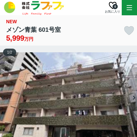
0
お気に入り
NEW
メゾン青葉 601号室
5,999
万円
1
/
2