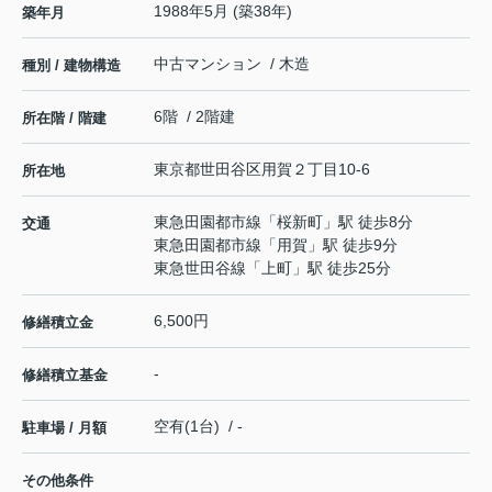
1988年5月 (築38年)
築年月
中古マンション / 木造
種別 / 建物構造
6階 / 2階建
所在階 / 階建
東京都
世田谷区
用賀
２丁目10-6
所在地
東急田園都市線
「
桜新町
」駅 徒歩8分
交通
東急田園都市線
「
用賀
」駅 徒歩9分
東急世田谷線
「
上町
」駅 徒歩25分
6,500円
修繕積立金
-
修繕積立基金
空有(1台) / -
駐車場 / 月額
その他条件