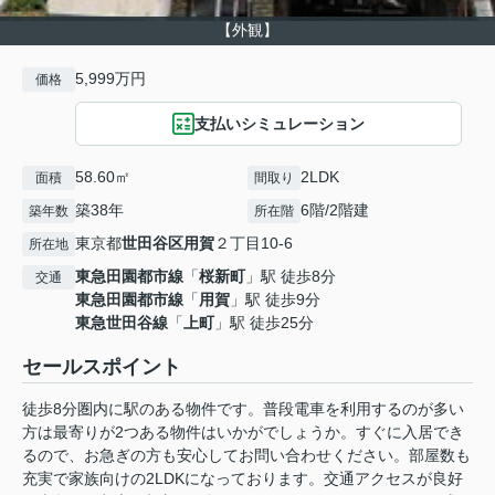
【外観】
5,999万円
価格
支払いシミュレーション
58.60㎡
2LDK
面積
間取り
築38年
6階/2階建
築年数
所在階
東京都
世田谷区
用賀
２丁目10-6
所在地
東急田園都市線
「
桜新町
」駅 徒歩8分
交通
東急田園都市線
「
用賀
」駅 徒歩9分
東急世田谷線
「
上町
」駅 徒歩25分
セールスポイント
徒歩8分圏内に駅のある物件です。普段電車を利用するのが多い
方は最寄りが2つある物件はいかがでしょうか。すぐに入居でき
るので、お急ぎの方も安心してお問い合わせください。部屋数も
充実で家族向けの2LDKになっております。交通アクセスが良好