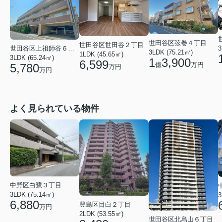
世田谷区弦巻４丁目
世田谷区世田谷２丁目
3
世田谷区上祖師谷６丁目
3LDK (75.21㎡)
1LDK (45.65㎡)
3LDK (65.24㎡)
1
3,900
6,599
億
万円
5,780
万円
万円
よく見られている物件
中野区白鷺３丁目
3LDK (75.14㎡)
3
6,880
豊島区目白２丁目
万円
2LDK (53.55㎡)
世田谷区北烏山６丁目