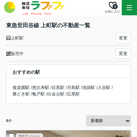
0
お気に入り
東急世田谷線 上町駅の不動産一覧
上町駅
変更
販売中
変更
おすすめの駅
後楽園駅
/
恵比寿駅
/
目黒駅
/
月島駅
/
池袋駅
/
入谷駅
/
勝どき駅
/
亀戸駅
/
白金台駅
/
広尾駅
8
件
中古マンション