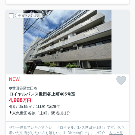
中古マンション
NEW
世田谷区世田谷
ロイヤルパレス世田谷上町
405号室
4,998
万円
4階 / 35.85㎡ / 1LDK /築29年
東急世田谷線「上町」駅 徒歩1分
ぜひ一度見ていただきたい、「ロイヤルパレス世田谷上町」です。落ち
着いた生活がしたい方も嬉しい、1LDKの物件です。ご紹介...
もっと見