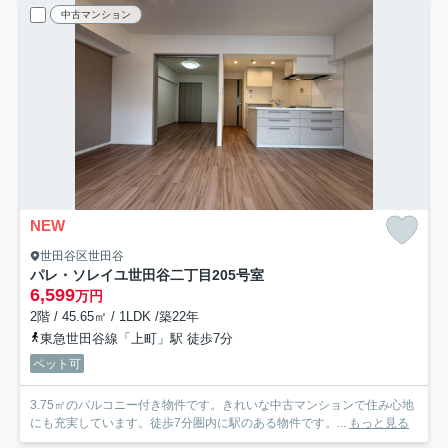
中古マンション
NEW
世田谷区世田谷
パレ・ソレイユ世田谷二丁目
205号室
6,599
万円
2階 / 45.65㎡ / 1LDK /築22年
東急世田谷線「上町」駅 徒歩7分
ペット可
3.75㎡のバルコニー付き物件です。きれいな中古マンションで住み心地
にも充実しています。徒歩7分圏内に駅のある物件です。...
もっと見る