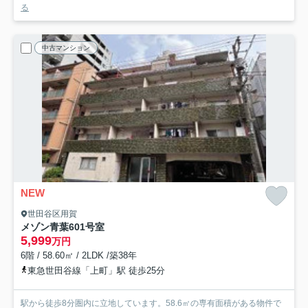
る
中古マンション
NEW
世田谷区用賀
メゾン青葉
601号室
5,999
万円
6階 / 58.60㎡ / 2LDK /築38年
東急世田谷線「上町」駅 徒歩25分
駅から徒歩8分圏内に立地しています。58.6㎡の専有面積がある物件で