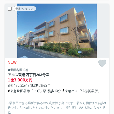
中古マンション
NEW
世田谷区弦巻
アルス弦巻四丁目
203号室
1
3,900
億
万円
2階 / 75.21㎡ / 3LDK /築22年
東急世田谷線「上町」駅 徒歩13分
東急バス「弦巻営業所」バス停下車 徒歩4分
2駅利用できる場所にあるので利便性が高いです。駅から物件まで徒歩9
分です。引っ越しをすぐに行いたい方に、即引渡しできる物...
もっと見
る