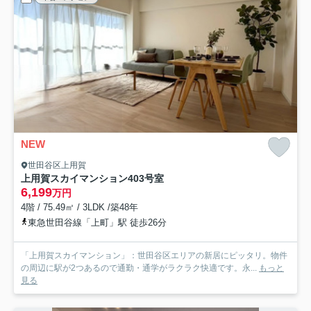
NEW
世田谷区上用賀
上用賀スカイマンション
403号室
6,199
万円
4階 / 75.49㎡ / 3LDK /築48年
東急世田谷線「上町」駅 徒歩26分
「上用賀スカイマンション」：世田谷区エリアの新居にピッタリ。物件
の周辺に駅が2つあるので通勤・通学がラクラク快適です。永...
もっと
見る