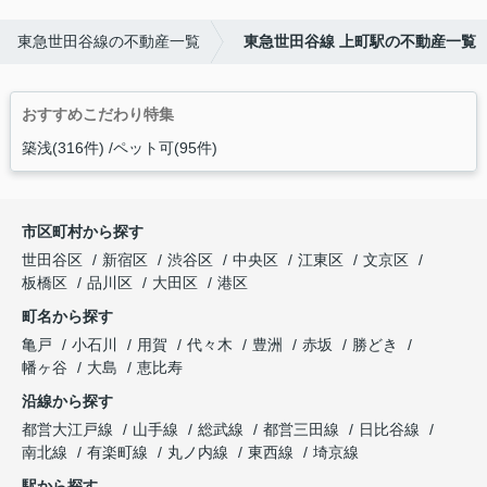
東急世田谷線の不動産一覧
東急世田谷線 上町駅の不動産一覧
おすすめこだわり特集
築浅(316件)
ペット可(95件)
市区町村から探す
世田谷区
新宿区
渋谷区
中央区
江東区
文京区
板橋区
品川区
大田区
港区
町名から探す
亀戸
小石川
用賀
代々木
豊洲
赤坂
勝どき
幡ヶ谷
大島
恵比寿
沿線から探す
都営大江戸線
山手線
総武線
都営三田線
日比谷線
南北線
有楽町線
丸ノ内線
東西線
埼京線
駅から探す