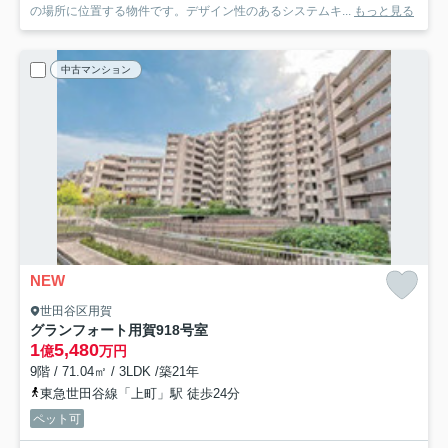
の場所に位置する物件です。デザイン性のあるシステムキ...
もっと見る
中古マンション
NEW
世田谷区用賀
グランフォート用賀
918号室
1
5,480
億
万円
9階 / 71.04㎡ / 3LDK /築21年
東急世田谷線「上町」駅 徒歩24分
ペット可