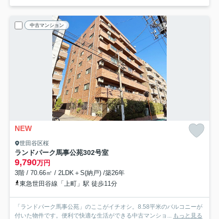
中古マンション
NEW
世田谷区桜
ランドパーク馬事公苑
302号室
9,790
万円
3階 / 70.66㎡ / 2LDK＋S(納戸) /築26年
東急世田谷線「上町」駅 徒歩11分
「ランドパーク馬事公苑」のここがイチオシ。8.58平米のバルコニーが
付いた物件です。便利で快適な生活ができる中古マンショ...
もっと見る