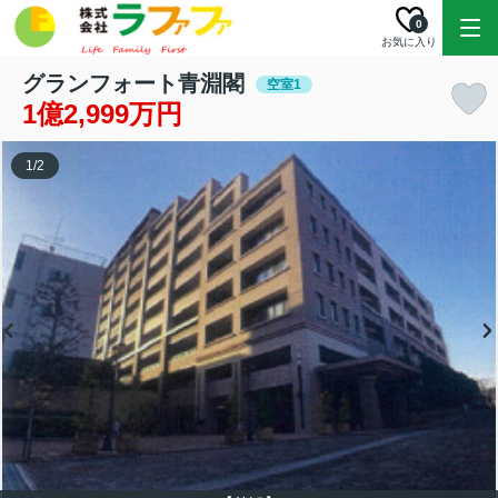
0
お気に入り
グランフォート青淵閣
空室1
1億2,999万円
1
/
2