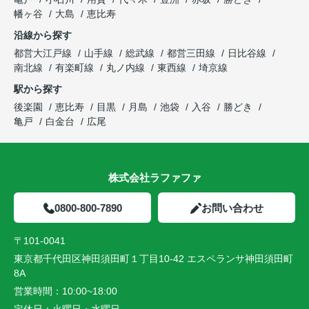
幡ヶ谷
大島
恵比寿
沿線から探す
都営大江戸線
山手線
総武線
都営三田線
日比谷線
南北線
有楽町線
丸ノ内線
東西線
埼京線
駅から探す
後楽園
恵比寿
目黒
月島
池袋
入谷
勝どき
亀戸
白金台
広尾
株式会社ラファファ
0800-800-7890
お問い合わせ
〒101-0041
東京都千代田区神田須田町１丁目10-42 エスペランサ神田須田町
8A
営業時間：
10:00~18:00