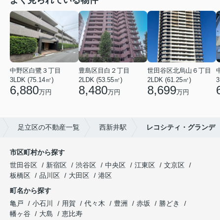
中野区白鷺３丁目
豊島区目白２丁目
世田谷区北烏山６丁目
3LDK (75.14㎡)
2LDK (53.55㎡)
2LDK (61.25㎡)
3
6,880
8,480
8,699
万円
万円
万円
足立区の不動産一覧
西新井駅
レコシティ・グランデ
市区町村から探す
世田谷区
新宿区
渋谷区
中央区
江東区
文京区
板橋区
品川区
大田区
港区
町名から探す
亀戸
小石川
用賀
代々木
豊洲
赤坂
勝どき
幡ヶ谷
大島
恵比寿