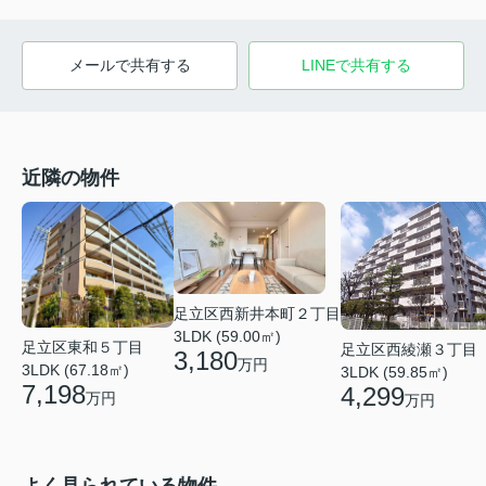
メールで共有する
LINEで共有する
近隣の物件
足立区西新井本町２丁目
3LDK (59.00㎡)
足立区東和５丁目
足立区西綾瀬３丁目
3,180
万円
3LDK (67.18㎡)
3LDK (59.85㎡)
7,198
4,299
万円
万円
よく見られている物件