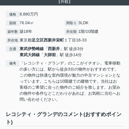
【外観】
8,880万円
価格
76.04㎡
3LDK
面積
間取り
築18年
1階/10階建
築年数
所在階
東京都
足立区
西新井栄町
１丁目18-33
所在地
東武伊勢崎線
「
西新井
」駅 徒歩3分
交通
東武大師線
「
大師前
」駅 徒歩14分
「レコシティ・グランデ」のここがイチオシ。電車移動
備考
の多い方には、駅から徒歩3分の物件がおすすめです。
この物件は快適な室内環境が魅力の中古マンションとな
っています。こちらは10階建ての建物です。当社はお
客様のご希望に合った物件のご紹介を致します。お望み
の物件や条件などこだわりがあれば、お気軽に当社へお
問い合わせください。
レコシティ・グランデのコメント(おすすめポイン
ト)