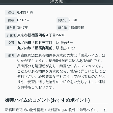
【その他】
6,499万円
価格
67.07㎡
2LDK
面積
間取り
築47年
4階/9階建
築年数
所在階
東京都
新宿区
四谷
４丁目24-16
所在地
丸ノ内線
「
四谷三丁目
」駅 徒歩8分
交通
丸ノ内線
「
新宿御苑前
」駅 徒歩10分
新宿区周辺にある物件をお求めの方は「御苑ハイム」は
備考
いかがでしょうか。徒歩8分圏内に駅のある物件です。
共有部分も清潔感があり、綺麗な中古マンションです。
こだわりある物件をお求めなら、地域に詳しい当社にご
依頼下さい。経験豊富な当社スタッフがお客様のこだわ
りやご要望に適した物件のご紹介をいたします。ご連絡
をお待ちしております。
御苑ハイムのコメント(おすすめポイント)
新宿区近辺での物件情報：大好評のあの物件「御苑ハイム」。住