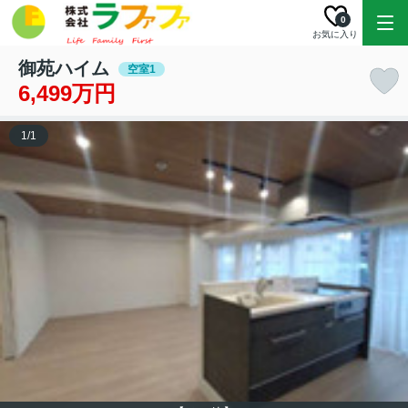
0
お気に入り
御苑ハイム
空室1
6,499万円
1
/
1