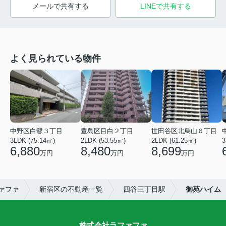
メールで共有する
LINEで共有する
よく見られている物件
中野区白鷺３丁目
豊島区目白２丁目
世田谷区北烏山６丁目
3LDK (75.14㎡)
2LDK (53.55㎡)
2LDK (61.25㎡)
3
6,880
8,480
8,699
万円
万円
万円
ァファ
新宿区の不動産一覧
四谷三丁目駅
御苑ハイム
株式会社ラファファ