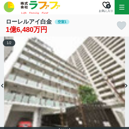
0
お気に入り
ローレルアイ白金
空室1
1億6,480万円
1
/
2