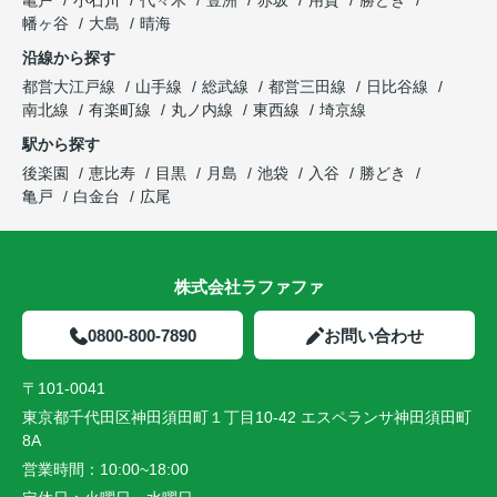
幡ヶ谷
大島
晴海
沿線から探す
都営大江戸線
山手線
総武線
都営三田線
日比谷線
南北線
有楽町線
丸ノ内線
東西線
埼京線
駅から探す
後楽園
恵比寿
目黒
月島
池袋
入谷
勝どき
亀戸
白金台
広尾
株式会社ラファファ
0800-800-7890
お問い合わせ
〒101-0041
東京都千代田区神田須田町１丁目10-42 エスペランサ神田須田町
8A
営業時間：
10:00~18:00