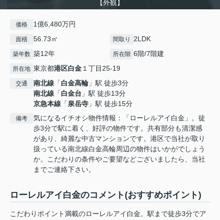
【外観】
1億6,480万円
価格
56.73㎡
2LDK
面積
間取り
築12年
6階/7階建
築年数
所在階
東京都
港区
白金
１丁目25-19
所在地
南北線
「
白金高輪
」駅 徒歩3分
交通
南北線
「
白金台
」駅 徒歩13分
京急本線
「
泉岳寺
」駅 徒歩15分
気になるイチオシ物件情報：「ローレルアイ白金」。徒
備考
歩3分で駅に着く、好評の物件です。共有部分も清潔感
があり、綺麗な中古マンションです。港区で当社が取り
扱っている南北線白金高輪周辺の物件はいかがでしょう
か。こだわりの条件やご要望などございましたら、当社
までご連絡下さい。
ローレルアイ白金のコメント(おすすめポイント)
こだわりポイント満載のローレルアイ白金。駅まで徒歩3分でア