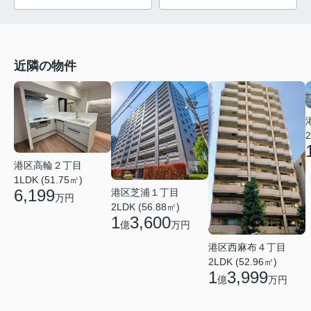
近隣の物件
2
港区高輪２丁目
1LDK (51.75㎡)
6,199
港区芝浦１丁目
万円
2LDK (56.88㎡)
1
3,600
億
万円
港区西麻布４丁目
2LDK (52.96㎡)
1
3,999
億
万円