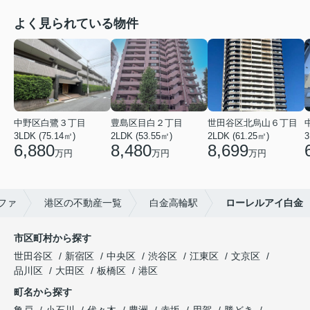
よく見られている物件
中野区白鷺３丁目
豊島区目白２丁目
世田谷区北烏山６丁目
3LDK (75.14㎡)
2LDK (53.55㎡)
2LDK (61.25㎡)
3
6,880
8,480
8,699
万円
万円
万円
ファ
港区の不動産一覧
白金高輪駅
ローレルアイ白金
市区町村から探す
世田谷区
新宿区
中央区
渋谷区
江東区
文京区
品川区
大田区
板橋区
港区
町名から探す
亀戸
小石川
代々木
豊洲
赤坂
用賀
勝どき