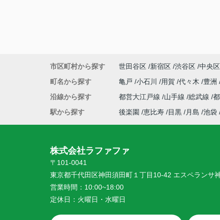
市区町村から探す
世田谷区
新宿区
渋谷区
中央区
町名から探す
亀戸
小石川
用賀
代々木
豊洲
沿線から探す
都営大江戸線
山手線
総武線
駅から探す
後楽園
恵比寿
目黒
月島
池袋
株式会社ラファファ
〒101-0041
東京都千代田区神田須田町１丁目10-42 エスペランサ
営業時間：
10:00~18:00
定休日：
火曜日・水曜日