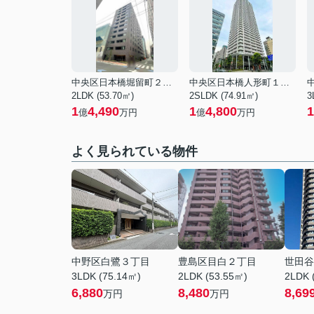
中央区日本橋堀留町２丁目
中央区日本橋人形町１丁目
2LDK (53.70㎡)
2SLDK (74.91㎡)
3
1
4,490
1
4,800
1
億
万円
億
万円
よく見られている物件
中野区白鷺３丁目
豊島区目白２丁目
世田谷
3LDK (75.14㎡)
2LDK (53.55㎡)
2LDK 
6,880
8,480
8,69
万円
万円