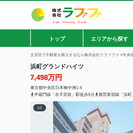
トップ
エリアから探す
文京区で不動産を購入するなら株式会社ラファファ
中央
浜町グランドハイツ
7,498万円
東京都
中央区
日本橋中洲
1-5
半蔵門線「水天宮前」駅徒歩5分
都営新宿線「浜町
1
/
2