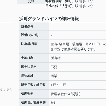
都営新宿線
「
浜町
」駅 徒歩11分
交通
日比谷線
「
人形町
」駅 徒歩12分
浜町グランドハイツの詳細情報
設備条件
設備(その他)
-
駐車場/月額
空有/ 駐車場・駐輪場：月2000円・
き状況は都度確認を要します。
土地権利
所有権
国土法届出
不要
用途地域
商業
販売戸数 / 総戸数
1戸 / 96戸
情報の見方
管理形態
管理会社に全部委託
管理員の勤務形態
常駐