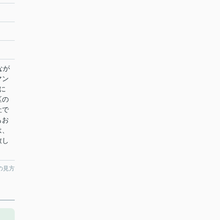
なが
マン
に
区の
社で
もお
は、
致し
の見方