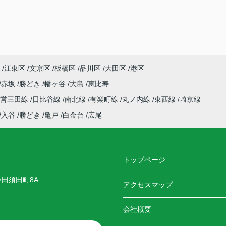
江東区
文京区
板橋区
品川区
大田区
港区
赤坂
勝どき
幡ヶ谷
大島
恵比寿
都営三田線
日比谷線
南北線
有楽町線
丸ノ内線
東西線
埼京線
入谷
勝どき
亀戸
白金台
広尾
トップページ
神田須田町8A
アクセスマップ
会社概要