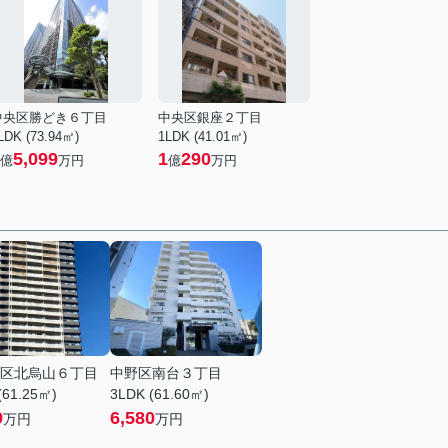
中央区勝どき６丁目
中央区銀座２丁目
LDK (73.94㎡)
1LDK (41.01㎡)
5,099
1
290
億
万円
億
万円
区北烏山６丁目
中野区南台３丁目
(61.25㎡)
3LDK (61.60㎡)
9
6,580
万円
万円