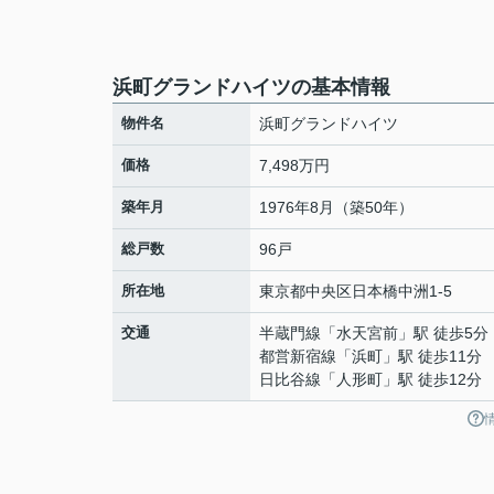
浜町グランドハイツの基本情報
物件名
浜町グランドハイツ
価格
7,498万円
築年月
1976年8月（築50年）
総戸数
96戸
所在地
東京都
中央区
日本橋中洲
1-5
交通
半蔵門線
「
水天宮前
」駅 徒歩5分
都営新宿線
「
浜町
」駅 徒歩11分
日比谷線
「
人形町
」駅 徒歩12分