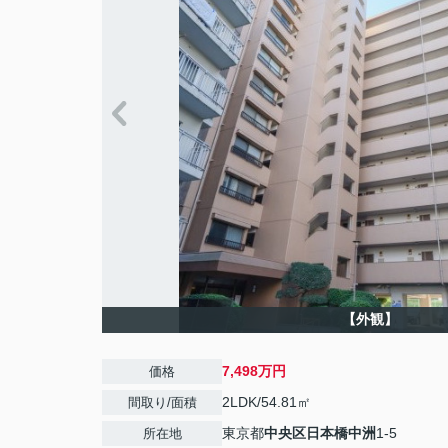
【外観】
7,498万円
価格
2LDK/54.81㎡
間取り/面積
東京都
中央区
日本橋中洲
1-5
所在地