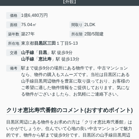
【外観】
1億6,480万円
価格
75.04㎡
2LDK
面積
間取り
築27年
2階/5階建
築年数
所在階
東京都
目黒区
三田
１丁目5-13
所在地
山手線
「
目黒
」駅 徒歩9分
交通
山手線
「
恵比寿
」駅 徒歩13分
駅まで徒歩9分の場所にある物件です。中古マンション
備考
なら、物件の購入もスムーズです。当社は目黒区にある
山手線目黒周辺物件を豊富に取り扱っており、お客様の
ご希望に適した物件情報をご提供しております。気にな
る物件がございましたら、お気軽にご連絡下さい。
クリオ恵比寿弐番館のコメント(おすすめポイント)
目黒区周辺にある物件をお求めの方は「クリオ恵比寿弐番館」は
いかがでしょうか。住んでいて心地の良い中古マンションで魅力
的です。物件から駅まで徒歩9分です。目黒区の山手線目黒周辺