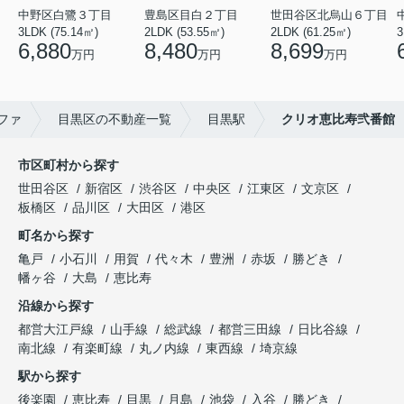
中野区白鷺３丁目
豊島区目白２丁目
世田谷区北烏山６丁目
3LDK (75.14㎡)
2LDK (53.55㎡)
2LDK (61.25㎡)
3
6,880
8,480
8,699
万円
万円
万円
ファ
目黒区の不動産一覧
目黒駅
クリオ恵比寿弐番館
市区町村から探す
世田谷区
新宿区
渋谷区
中央区
江東区
文京区
板橋区
品川区
大田区
港区
町名から探す
亀戸
小石川
用賀
代々木
豊洲
赤坂
勝どき
幡ヶ谷
大島
恵比寿
沿線から探す
都営大江戸線
山手線
総武線
都営三田線
日比谷線
南北線
有楽町線
丸ノ内線
東西線
埼京線
駅から探す
後楽園
恵比寿
目黒
月島
池袋
入谷
勝どき