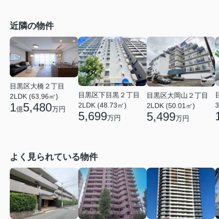
近隣の物件
目黒区大橋２丁目
目黒区下目黒２丁目
目黒区大岡山２丁目
2LDK (63.96㎡)
1
5,480
3
2LDK (48.73㎡)
2LDK (50.01㎡)
億
万円
5,699
5,499
万円
万円
よく見られている物件