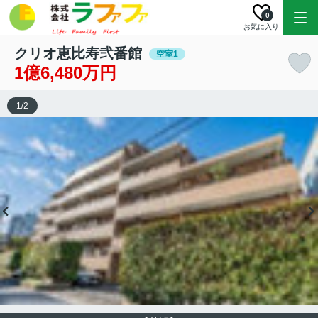
0
お気に入り
クリオ恵比寿弐番館
空室1
1億6,480万円
1
/
2