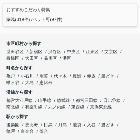
おすすめこだわり特集
築浅(319件)
ペット可(97件)
市区町村から探す
世田谷区
新宿区
渋谷区
中央区
江東区
文京区
板橋区
大田区
品川区
港区
町名から探す
亀戸
小石川
用賀
代々木
豊洲
赤坂
勝どき
幡ヶ谷
大島
恵比寿
沿線から探す
都営大江戸線
山手線
総武線
都営三田線
日比谷線
南北線
有楽町線
丸ノ内線
東西線
京浜東北線
駅から探す
後楽園
恵比寿
目黒
月島
池袋
入谷
勝どき
亀戸
白金台
落合