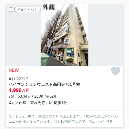
中古マンション
NEW
杉並区和田
ハイマンションウェスト高円寺
701号室
4,999
万円
7階 / 53.34㎡ / 2LDK /築52年
丸ノ内線「東高円寺」駅 徒歩1分
広々した2LDKで一家団欒のときを過ごせます。7.82平米の広さのバル
コニー面積となっています。地上10階建てなので、開...
もっと見る