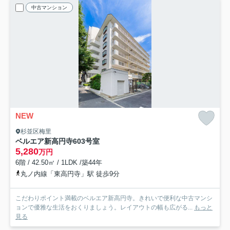
中古マンション
NEW
杉並区梅里
ベルエア新高円寺
603号室
5,280
万円
6階 / 42.50㎡ / 1LDK /築44年
丸ノ内線「東高円寺」駅 徒歩9分
こだわりポイント満載のベルエア新高円寺。きれいで便利な中古マンシ
ョンで優雅な生活をおくりましょう。レイアウトの幅も広がる...
もっと
見る