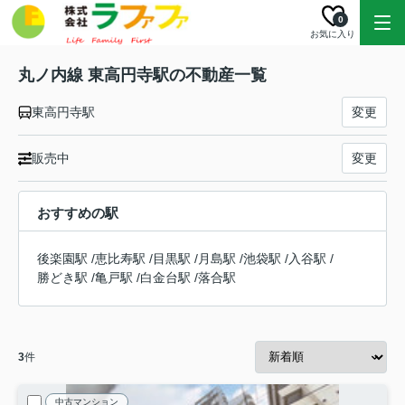
0
お気に入り
丸ノ内線 東高円寺駅の不動産一覧
東高円寺駅
変更
販売中
変更
おすすめの駅
後楽園駅
/
恵比寿駅
/
目黒駅
/
月島駅
/
池袋駅
/
入谷駅
/
勝どき駅
/
亀戸駅
/
白金台駅
/
落合駅
3
件
中古マンション