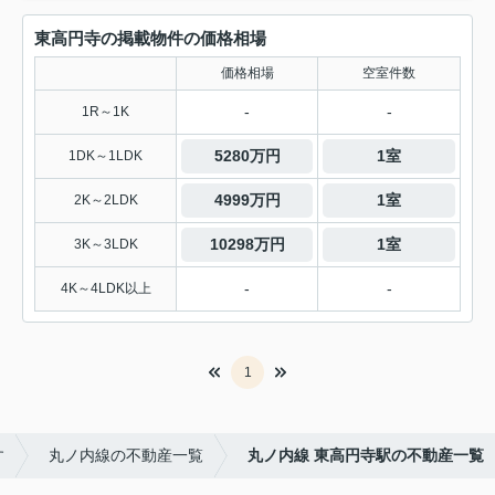
東高円寺の掲載物件の価格相場
価格相場
空室件数
-
-
1R～1K
5280万円
1室
1DK～1LDK
4999万円
1室
2K～2LDK
10298万円
1室
3K～3LDK
-
-
4K～4LDK以上
1
す
丸ノ内線の不動産一覧
丸ノ内線 東高円寺駅の不動産一覧