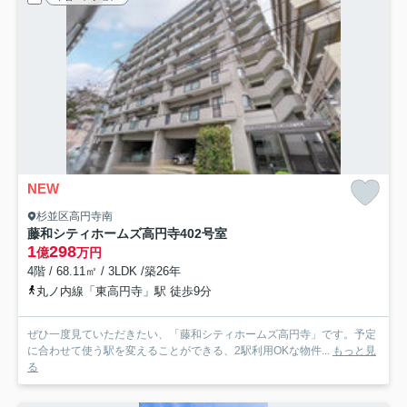
NEW
杉並区高円寺南
藤和シティホームズ高円寺
402号室
1
298
億
万円
4階 / 68.11㎡ / 3LDK /築26年
丸ノ内線「東高円寺」駅 徒歩9分
ぜひ一度見ていただきたい、「藤和シティホームズ高円寺」です。予定
に合わせて使う駅を変えることができる、2駅利用OKな物件...
もっと見
る