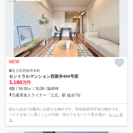
NEW
足立区西新井本町
セントラルマンション西新井
404号室
3,180
万円
4階 / 59.00㎡ / 3LDK /築40年
日暮里舎人ライナー「江北」駅 徒歩7分
駅から徒歩7分圏内に位置する物件です。専有面積59平米の物件です。
バイクを近くに置くことが可能。安心できるバイク置き場が...
もっと見
る