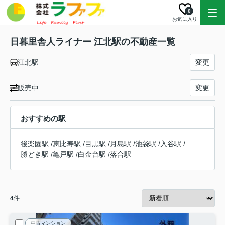
0
お気に入り
日暮里舎人ライナー 江北駅の不動産一覧
江北駅
変更
販売中
変更
おすすめの駅
後楽園駅
/
恵比寿駅
/
目黒駅
/
月島駅
/
池袋駅
/
入谷駅
/
勝どき駅
/
亀戸駅
/
白金台駅
/
落合駅
4
件
中古マンション