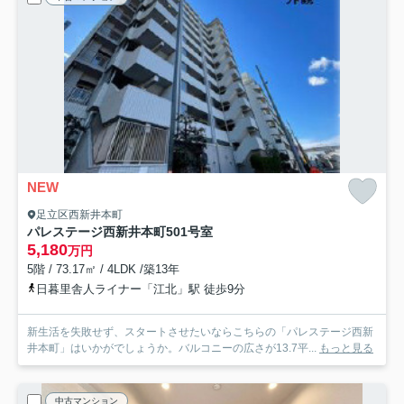
NEW
足立区西新井本町
パレステージ西新井本町
501号室
5,180
万円
5階 / 73.17㎡ / 4LDK /築13年
日暮里舎人ライナー「江北」駅 徒歩9分
新生活を失敗せず、スタートさせたいならこちらの「パレステージ西新
井本町」はいかがでしょうか。バルコニーの広さが13.7平...
もっと見る
中古マンション