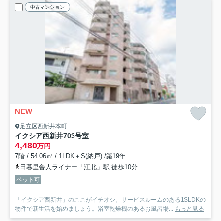
中古マンション
NEW
足立区西新井本町
イクシア西新井
703号室
4,480
万円
7階 / 54.06㎡ / 1LDK＋S(納戸) /築19年
日暮里舎人ライナー「江北」駅 徒歩10分
ペット可
「イクシア西新井」のここがイチオシ。サービスルームのある1SLDKの
物件で新生活を始めましょう。浴室乾燥機のあるお風呂場...
もっと見る