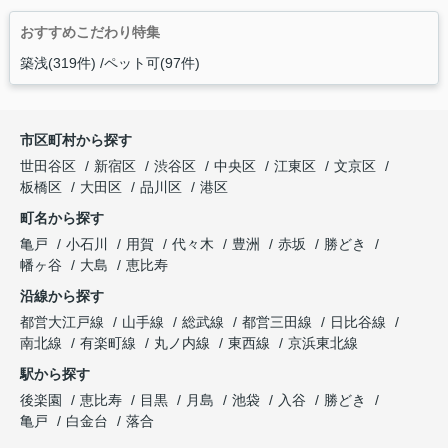
おすすめこだわり特集
築浅(319件)
ペット可(97件)
市区町村から探す
世田谷区
新宿区
渋谷区
中央区
江東区
文京区
板橋区
大田区
品川区
港区
町名から探す
亀戸
小石川
用賀
代々木
豊洲
赤坂
勝どき
幡ヶ谷
大島
恵比寿
沿線から探す
都営大江戸線
山手線
総武線
都営三田線
日比谷線
南北線
有楽町線
丸ノ内線
東西線
京浜東北線
駅から探す
後楽園
恵比寿
目黒
月島
池袋
入谷
勝どき
亀戸
白金台
落合