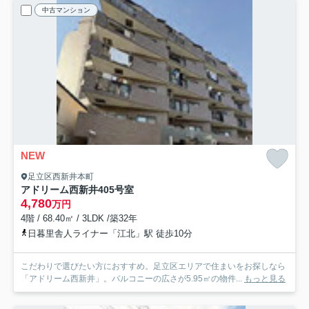
中古マンション
NEW
足立区西新井本町
アドリーム西新井
405号室
4,780
万円
4階 / 68.40㎡ / 3LDK /築32年
日暮里舎人ライナー「江北」駅 徒歩10分
こだわりで選びたい方におすすめ。足立区エリアで住まいをお探しなら
「アドリーム西新井」。バルコニーの広さが5.95㎡の物件...
もっと見る