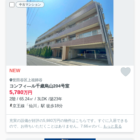
中古マンション
NEW
世田谷区上祖師谷
コンフィ―ル千歳烏山
204号室
5,780
万円
2階 / 65.24㎡ / 3LDK /築23年
京王線「仙川」駅 徒歩18分
充実の設備が好評の5,980万円の物件はこちらです。すぐに入居できる
ので、お待ちいただくことはありません。7.66㎡のバ...
もっと見る