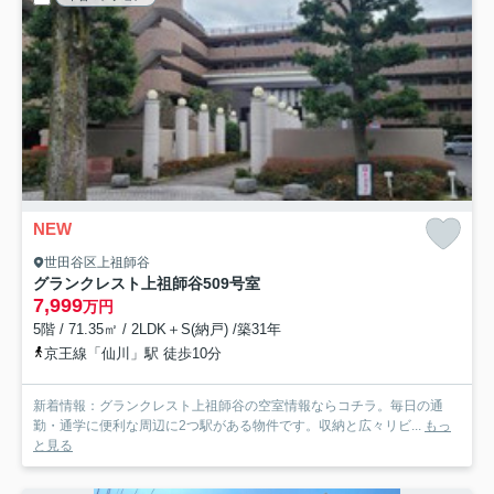
NEW
世田谷区上祖師谷
グランクレスト上祖師谷
509号室
7,999
万円
5階 / 71.35㎡ / 2LDK＋S(納戸) /築31年
京王線「仙川」駅 徒歩10分
新着情報：グランクレスト上祖師谷の空室情報ならコチラ。毎日の通
勤・通学に便利な周辺に2つ駅がある物件です。収納と広々リビ...
もっ
と見る