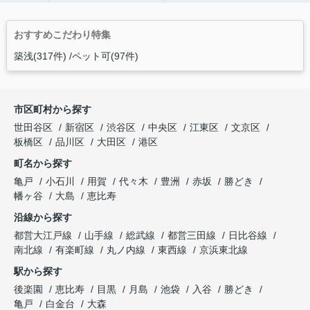
おすすめこだわり特集
築浅(317件)
ペット可(97件)
市区町村から探す
世田谷区
新宿区
渋谷区
中央区
江東区
文京区
板橋区
品川区
大田区
港区
町名から探す
亀戸
小石川
用賀
代々木
豊洲
赤坂
勝どき
幡ヶ谷
大島
恵比寿
沿線から探す
都営大江戸線
山手線
総武線
都営三田線
日比谷線
南北線
有楽町線
丸ノ内線
東西線
京浜東北線
駅から探す
後楽園
恵比寿
目黒
月島
池袋
入谷
勝どき
亀戸
白金台
大森