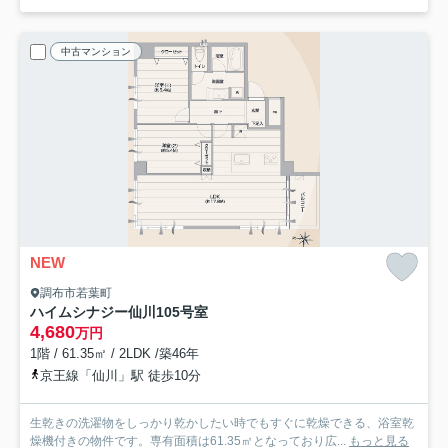
中古マンション
NEW
調布市若葉町
ハイムシナジー仙川
105号室
4,680
万円
1階 / 61.35㎡ / 2LDK /築46年
京王線「仙川」駅 徒歩10分
生乾きの洗濯物をしっかり乾かしたい時でもすぐに乾燥できる、浴室乾
燥機付きの物件です。専有面積は61.35㎡となっており広...
もっと見る