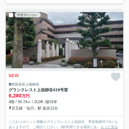
中古マンション
NEW
世田谷区上祖師谷
グランクレスト上祖師谷
419号室
6,280
万円
4階 / 55.74㎡ / 2LDK /築31年
京王線「仙川」駅 徒歩11分
こだわりポイント満載のグランクレスト上祖師谷。専有面積55.74㎡も
ありますので、ご検討ください。2駅利用できる場所にあ...
もっと見る