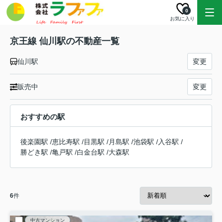
0
お気に入り
京王線 仙川駅の不動産一覧
仙川駅
変更
販売中
変更
おすすめの駅
後楽園駅
/
恵比寿駅
/
目黒駅
/
月島駅
/
池袋駅
/
入谷駅
/
勝どき駅
/
亀戸駅
/
白金台駅
/
大森駅
6
件
中古マンション