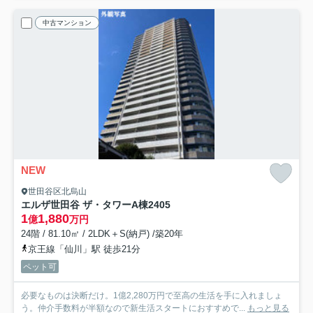
中古マンション
NEW
世田谷区北烏山
エルザ世田谷 ザ・タワーA棟
2405
1
1,880
億
万円
24階 / 81.10㎡ / 2LDK＋S(納戸) /築20年
京王線「仙川」駅 徒歩21分
ペット可
必要なものは決断だけ。1億2,280万円で至高の生活を手に入れましょ
う。仲介手数料が半額なので新生活スタートにおすすめで...
もっと見る