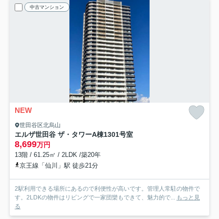
中古マンション
NEW
世田谷区北烏山
エルザ世田谷 ザ・タワーA棟
1301号室
8,699
万円
13階 / 61.25㎡ / 2LDK /築20年
京王線「仙川」駅 徒歩21分
2駅利用できる場所にあるので利便性が高いです。管理人常駐の物件で
す。2LDKの物件はリビングで一家団欒もできて、魅力的で...
もっと見
る