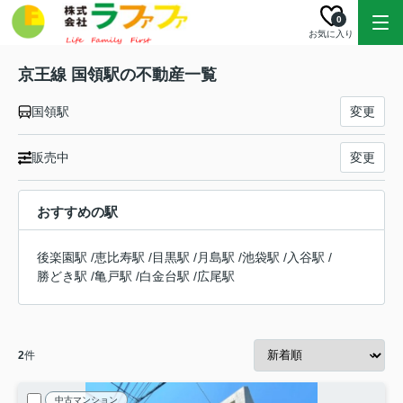
0
お気に入り
京王線 国領駅の不動産一覧
国領駅
変更
販売中
変更
おすすめの駅
後楽園駅
/
恵比寿駅
/
目黒駅
/
月島駅
/
池袋駅
/
入谷駅
/
勝どき駅
/
亀戸駅
/
白金台駅
/
広尾駅
2
件
中古マンション