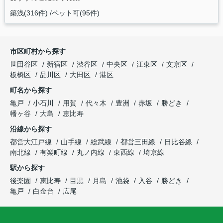
築浅(316件)
ペット可(95件)
市区町村から探す
世田谷区
新宿区
渋谷区
中央区
江東区
文京区
板橋区
品川区
大田区
港区
町名から探す
亀戸
小石川
用賀
代々木
豊洲
赤坂
勝どき
幡ヶ谷
大島
恵比寿
沿線から探す
都営大江戸線
山手線
総武線
都営三田線
日比谷線
南北線
有楽町線
丸ノ内線
東西線
埼京線
駅から探す
後楽園
恵比寿
目黒
月島
池袋
入谷
勝どき
亀戸
白金台
広尾