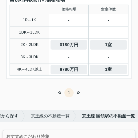
価格相場
空室件数
-
-
1R～1K
-
-
1DK～1LDK
6180万円
1室
2K～2LDK
-
-
3K～3LDK
6780万円
1室
4K～4LDK以上
1
駅から探す
京王線の不動産一覧
京王線 国領駅の不動産一覧
おすすめこだわり特集