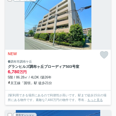
NEW
調布市調布ケ丘
グランヒルズ調布ヶ丘ブローディア
503号室
6,780
万円
5階 / 86.28㎡ / 4LDK /築26年
京王線「国領」駅 徒歩21分
2駅利用できる場所にあるので利便性が高いです。駅まで徒歩15分の場
所にある物件です。素敵な7,480万円の物件です。専有...
もっと見る
中古マンション