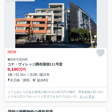
NEW
調布市国領町
コナ・ヴィレッジ調布国領
111号室
6,180
万円
1階 / 61.16㎡ / 2LDK /築21年
京王線「国領」駅 徒歩8分
とてもゆとりのある環境が魅力の6,180万円の物件。専有面積が61.16㎡
と十分な広さでゆったりと生活できるのではないの...
もっと見る
国領の掲載物件の価格相場