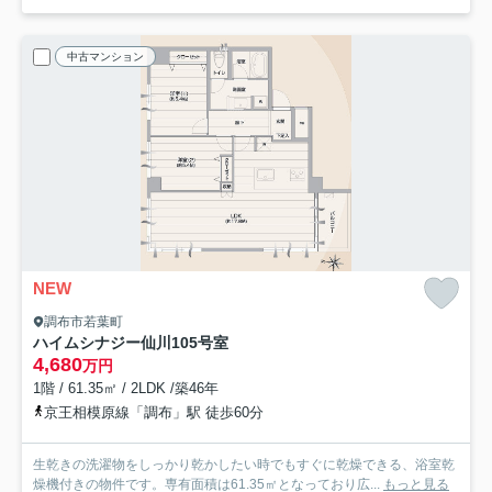
中古マンション
NEW
調布市若葉町
ハイムシナジー仙川
105号室
4,680
万円
1階 / 61.35㎡ / 2LDK /築46年
京王相模原線「調布」駅 徒歩60分
生乾きの洗濯物をしっかり乾かしたい時でもすぐに乾燥できる、浴室乾
燥機付きの物件です。専有面積は61.35㎡となっており広...
もっと見る