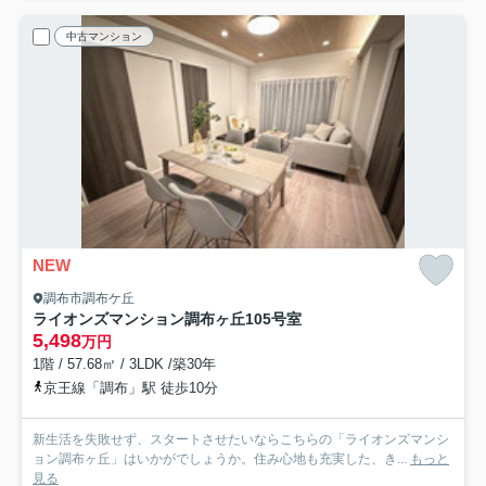
中古マンション
NEW
調布市調布ケ丘
ライオンズマンション調布ヶ丘
105号室
5,498
万円
1階 / 57.68㎡ / 3LDK /築30年
京王線「調布」駅 徒歩10分
新生活を失敗せず、スタートさせたいならこちらの「ライオンズマンシ
ョン調布ヶ丘」はいかがでしょうか。住み心地も充実した、き...
もっと
見る