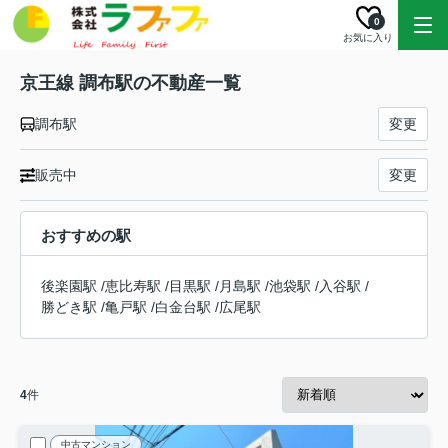
0
お気に入り
京王線 調布駅の不動産一覧
調布駅
変更
販売中
変更
おすすめの駅
後楽園駅
/
恵比寿駅
/
目黒駅
/
月島駅
/
池袋駅
/
入谷駅
/
勝どき駅
/
亀戸駅
/
白金台駅
/
広尾駅
4
件
中古マンション