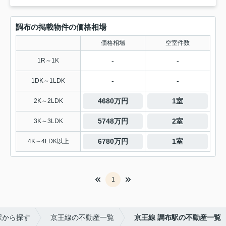
調布の掲載物件の価格相場
価格相場
空室件数
-
-
1R～1K
-
-
1DK～1LDK
4680万円
1室
2K～2LDK
5748万円
2室
3K～3LDK
6780万円
1室
4K～4LDK以上
1
駅から探す
京王線の不動産一覧
京王線 調布駅の不動産一覧