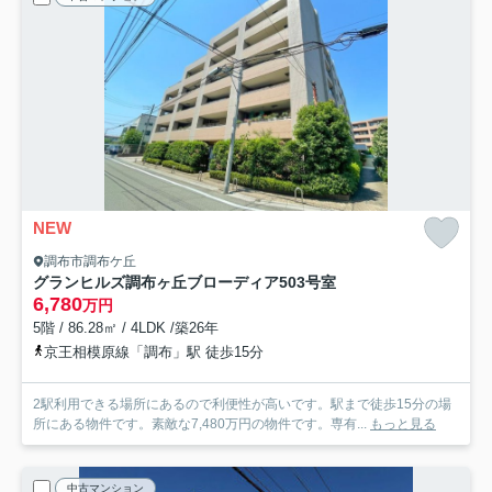
NEW
調布市調布ケ丘
グランヒルズ調布ヶ丘ブローディア
503号室
6,780
万円
5階 / 86.28㎡ / 4LDK /築26年
京王相模原線「調布」駅 徒歩15分
2駅利用できる場所にあるので利便性が高いです。駅まで徒歩15分の場
所にある物件です。素敵な7,480万円の物件です。専有...
もっと見る
中古マンション