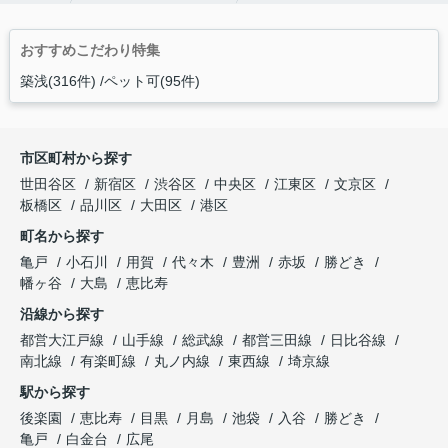
おすすめこだわり特集
築浅(316件)
ペット可(95件)
市区町村から探す
世田谷区
新宿区
渋谷区
中央区
江東区
文京区
板橋区
品川区
大田区
港区
町名から探す
亀戸
小石川
用賀
代々木
豊洲
赤坂
勝どき
幡ヶ谷
大島
恵比寿
沿線から探す
都営大江戸線
山手線
総武線
都営三田線
日比谷線
南北線
有楽町線
丸ノ内線
東西線
埼京線
駅から探す
後楽園
恵比寿
目黒
月島
池袋
入谷
勝どき
亀戸
白金台
広尾