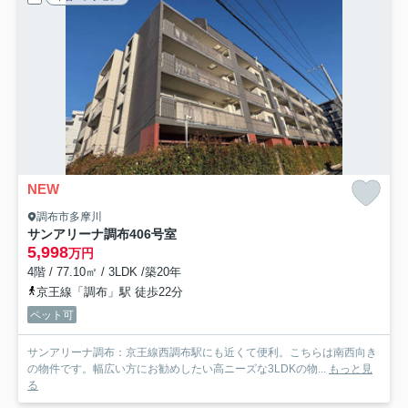
NEW
調布市多摩川
サンアリーナ調布
406号室
5,998
万円
4階 / 77.10㎡ / 3LDK /築20年
京王線「調布」駅 徒歩22分
ペット可
サンアリーナ調布：京王線西調布駅にも近くて便利。こちらは南西向き
の物件です。幅広い方にお勧めしたい高ニーズな3LDKの物...
もっと見
る