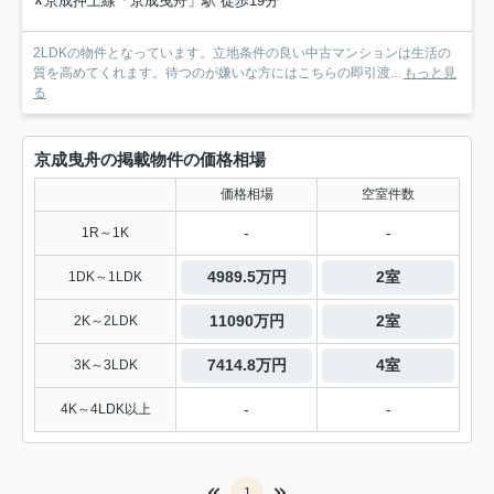
京成押上線「京成曳舟」駅 徒歩19分
2LDKの物件となっています。立地条件の良い中古マンションは生活の
質を高めてくれます。待つのが嫌いな方にはこちらの即引渡...
もっと見
る
京成曳舟の掲載物件の価格相場
価格相場
空室件数
-
-
1R～1K
4989.5万円
2室
1DK～1LDK
11090万円
2室
2K～2LDK
7414.8万円
4室
3K～3LDK
-
-
4K～4LDK以上
1