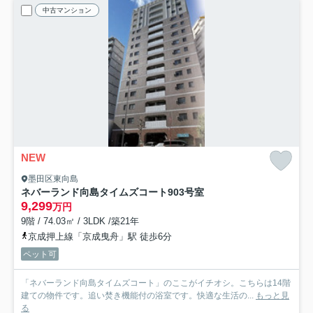
中古マンション
NEW
墨田区東向島
ネバーランド向島タイムズコート
903号室
9,299
万円
9階 / 74.03㎡ / 3LDK /築21年
京成押上線「京成曳舟」駅 徒歩6分
ペット可
「ネバーランド向島タイムズコート」のここがイチオシ。こちらは14階
建ての物件です。追い焚き機能付の浴室です。快適な生活の...
もっと見
る