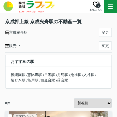
0
お気に入り
京成押上線 京成曳舟駅の不動産一覧
京成曳舟駅
変更
販売中
変更
おすすめの駅
後楽園駅
/
恵比寿駅
/
目黒駅
/
月島駅
/
池袋駅
/
入谷駅
/
勝どき駅
/
亀戸駅
/
白金台駅
/
落合駅
8
件
中古マンション