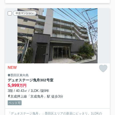
中古マンション
NEW
墨田区東向島
デュオステージ曳舟
302号室
5,999
万円
3階 / 40.43㎡ / 1LDK /築9年
京成押上線「京成曳舟」駅 徒歩3分
ペット可
「デュオステージ曳舟」：墨田区エリアの新居にピッタリ。1LDKの