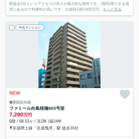
駅徒歩2分というアクセスの良さが魅力的な物件です。2駅利用できる場
所にあるので利便性が高いです。お値段1億9,800万円...
もっと見る
中古マンション
NEW
墨田区向島
ファミール向島桜橋
603号室
7,290
万円
6階 / 68.53㎡ / 3LDK /築24年
京成押上線「京成曳舟」駅 徒歩16分