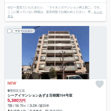
ぜひ一度見ていただきたい、「ライオンズマンション押上第二」です。
ここに載っていない情報は、是非内覧でお確かめください。専...
もっと
見る
中古マンション
NEW
墨田区立花
シーアイマンションあずま百樹園
704号室
5,380
万円
7階 / 56.70㎡ / 2LDK /築31年