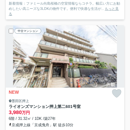
新着情報：ファミール向島桜橋の空室情報ならコチラ。幅広い方にお勧
めしたい高ニーズな3LDKの物件です。便利で快適な生活が...
もっと見
る
中古マンション
NEW
墨田区押上
ライオンズマンション押上第二
601号室
3,980
万円
6階 / 31.32㎡ / 1DK /築27年
京成押上線「京成曳舟」駅 徒歩10分