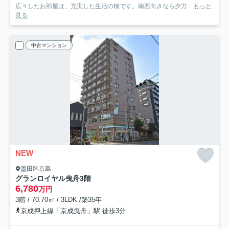
広々したお部屋は、充実した生活の糧です。南西向きなら夕方...
もっと
見る
中古マンション
NEW
墨田区京島
グランロイヤル曳舟
3階
6,780
万円
3階 / 70.70㎡ / 3LDK /築35年
京成押上線「京成曳舟」駅 徒歩3分