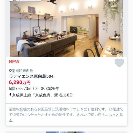
NEW
墨田区東向島
ラディエンス東向島
504
6,290
万円
5階 / 65.73㎡ / 3LDK /築26年
京成押上線「京成曳舟」駅 徒歩8分
浴室乾燥機のあるお風呂場は洗濯物を干すときにも便利です。14階建て
で街並みにも合ったおすすめの物件です。きれいで使い勝手...
もっと見
る