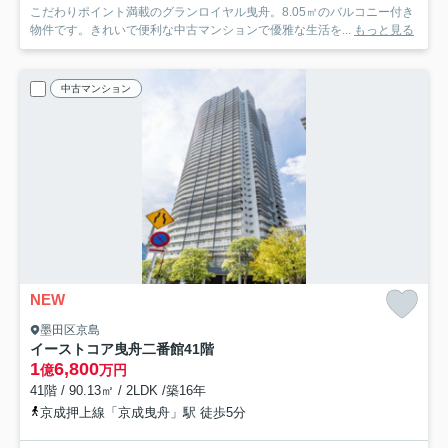
こだわりポイント満載のグランロイヤル曳舟。8.05㎡のバルコニー付き
物件です。きれいで便利な中古マンションで優雅な生活を...
もっと見る
中古マンション
NEW
墨田区京島
イーストコア曳舟二番館
41階
1
6,800
億
万円
41階 / 90.13㎡ / 2LDK /築16年
京成押上線「京成曳舟」駅 徒歩5分