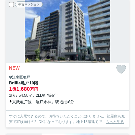
中古マンション
NEW
江東区亀戸
Brillia亀戸
10階
1
1,680
億
万円
1階 / 54.58㎡ / 2LDK /築6年
東武亀戸線「亀戸水神」駅 徒歩6分
すぐに入居できるので、お待ちいただくことはありません。部屋数も充
実で家族向けの2LDKになっております。地上13階建てで...
もっと見る