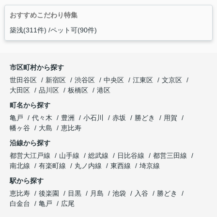
おすすめこだわり特集
築浅(311件)
ペット可(90件)
市区町村から探す
世田谷区
新宿区
渋谷区
中央区
江東区
文京区
大田区
品川区
板橋区
港区
町名から探す
亀戸
代々木
豊洲
小石川
赤坂
勝どき
用賀
幡ヶ谷
大島
恵比寿
沿線から探す
都営大江戸線
山手線
総武線
日比谷線
都営三田線
南北線
有楽町線
丸ノ内線
東西線
埼京線
駅から探す
恵比寿
後楽園
目黒
月島
池袋
入谷
勝どき
白金台
亀戸
広尾