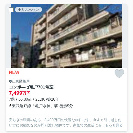
中古マンション
NEW
江東区亀戸
コンポ―ゼ亀戸
701号室
7,499
万円
7階 / 56.80㎡ / 2LDK /築26年
東武亀戸線「亀戸水神」駅 徒歩9分
安らぎの環境のある、8,499万円の快適な物件です。今すぐ引っ越した
い方にお勧めなのが即引渡し物件です。家族での生活にも...
もっと見る