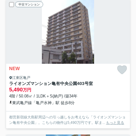
中古マンション
NEW
江東区亀戸
ライオンズマンション亀有中央公園
403号室
5,490
万円
4階 / 50.08㎡ / 1LDK＋S(納戸) /築34年
東武亀戸線「亀戸水神」駅 徒歩8分
都営新宿線大島駅周辺への引っ越しをお考えなら「ライオンズマンショ
ン亀有中央公園」。こちらの物件は5,490万円です。駅ま...
もっと見る