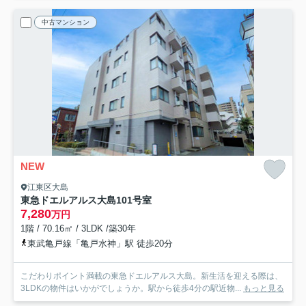
中古マンション
NEW
江東区大島
東急ドエルアルス大島
101号室
7,280
万円
1階 / 70.16㎡ / 3LDK /築30年
東武亀戸線「亀戸水神」駅 徒歩20分
こだわりポイント満載の東急ドエルアルス大島。新生活を迎える際は、
3LDKの物件はいかがでしょうか。駅から徒歩4分の駅近物...
もっと見る