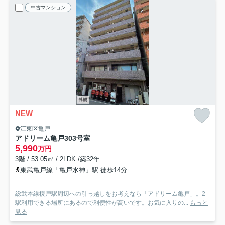
中古マンション
NEW
江東区亀戸
アドリーム亀戸
303号室
5,990
万円
3階 / 53.05㎡ / 2LDK /築32年
東武亀戸線「亀戸水神」駅 徒歩14分
総武本線榎戸駅周辺への引っ越しをお考えなら「アドリーム亀戸」。2
駅利用できる場所にあるので利便性が高いです。お気に入りの...
もっと
見る