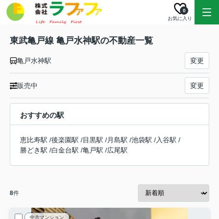
0
お気に入り
東武亀戸線 亀戸水神駅の不動産一覧
亀戸水神駅
変更
販売中
変更
おすすめの駅
恵比寿駅
/
後楽園駅
/
目黒駅
/
月島駅
/
池袋駅
/
入谷駅
/
勝どき駅
/
白金台駅
/
亀戸駅
/
広尾駅
8
件
中古マンション