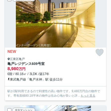
NEW
江東区亀戸
亀戸レジデンス
609号室
8,980
万円
6階 / 80.18㎡ / 3LDK /築17年
東武亀戸線「亀戸水神」駅 徒歩11分
駅が2駅利用できるので利便性の高い物件です。9,480万円台の物件で
す。専有面積80.18平米の物件は住み心地が良いと評...
もっと見る
中古マンション