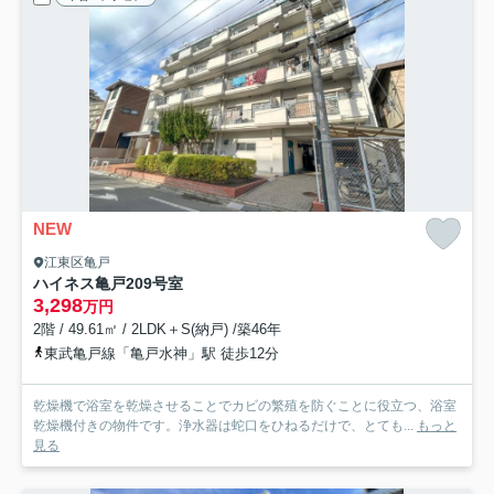
NEW
江東区亀戸
ハイネス亀戸
209号室
3,298
万円
2階 / 49.61㎡ / 2LDK＋S(納戸) /築46年
東武亀戸線「亀戸水神」駅 徒歩12分
乾燥機で浴室を乾燥させることでカビの繁殖を防ぐことに役立つ、浴室
乾燥機付きの物件です。浄水器は蛇口をひねるだけで、とても...
もっと
見る