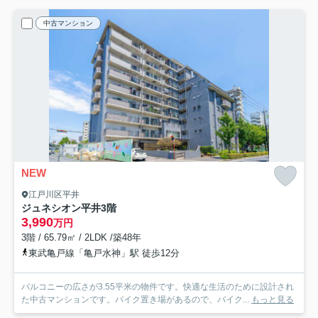
中古マンション
NEW
江戸川区平井
ジュネシオン平井
3階
3,990
万円
3階 / 65.79㎡ / 2LDK /築48年
東武亀戸線「亀戸水神」駅 徒歩12分
バルコニーの広さが3.55平米の物件です。快適な生活のために設計され
た中古マンションです。バイク置き場があるので、バイク...
もっと見る