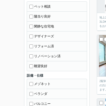
ペット相談
陽当り良好
地上
3L
閑静な住宅地
をお
デザイナーズ
リフォーム済
リノベーション済
眺望良好
設備・仕様
2駅
メゾネット
の2
ます
ベランダ
バルコニー