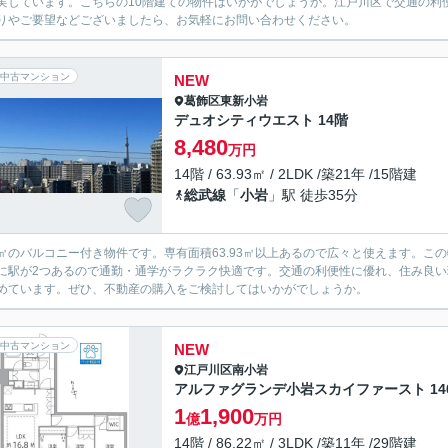
実しています。こちらの10階建ての物件はいかがでしょうか。江戸川区で交通の利
りやご要望などございましたら、お気軽にお問い合わせください。
中古マンション
NEW
葛飾区
東新小岩
デュオシティウエスト 14階
8,480
万円
14階 / 63.93㎡ / 2LDK /築21年 /15階建
総武線
「
小岩
」駅 徒歩35分
.2㎡のバルコニー付き物件です。専有面積63.93㎡以上あるので広々と使えます。
に駅が2つあるので通勤・通学がラクラク快適です。交通の利便性に優れ、住み良
めています。ぜひ、不動産の購入をご検討してはいかがでしょうか。
中古マンション
NEW
江戸川区
南小岩
アルファグランデ小岩スカイファースト 14
1
1,900
億
万円
14階 / 86.22㎡ / 3LDK /築11年 /29階建