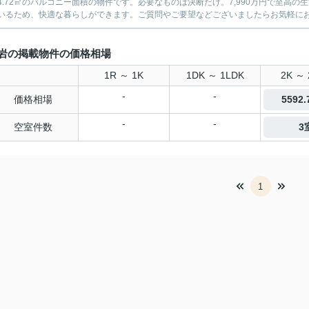
4.72㎡のバルコニー面積の物件です。必要なものは決断だけ。7,990万円で至高
いるため、快適な暮らしができます。ご質問やご要望などございましたらお気軽に
岩の掲載物件の価格相場
1R ～ 1K
1DK ～ 1LDK
2K ～ 
-
-
価格相場
5592
-
-
空室件数
3
1