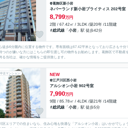
葛飾区
新小岩
ネバーランド新小岩ブライティス 202号室
8,799
万円
2階 / 67.42㎡ / 3LDK /築20年 /11階建
総武線
「
小岩
」駅 徒歩42分
ら徒歩6分圏内に位置する物件です。専有面積は67.42平米となっており広さも十分
待つのが嫌いな方にはこちらの即引渡し可の物件をお勧めします。葛飾区で不動産
誇る当社は、確かな情報をご提供致します。
中古マンション
NEW
江戸川区
西小岩
アルシオン小岩 902号室
7,990
万円
9階 / 85.78㎡ / 4LDK /築21年 /14階建
総武線
「
小岩
」駅 徒歩5分
川区エリアでの住まいなら、住み心地も快適な「アルシオン小岩」はいかがでしょ