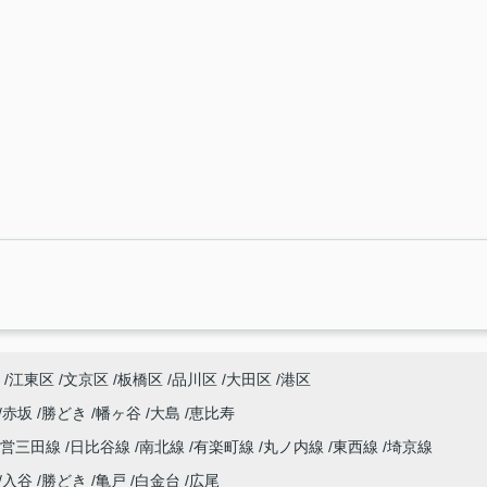
江東区
文京区
板橋区
品川区
大田区
港区
赤坂
勝どき
幡ヶ谷
大島
恵比寿
都営三田線
日比谷線
南北線
有楽町線
丸ノ内線
東西線
埼京線
入谷
勝どき
亀戸
白金台
広尾