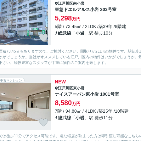
江戸川区
南小岩
東急ドエルアルス小岩 203号室
5,298
万円
5階 / 73.45㎡ / 2LDK /築39年 /8階建
総武線
「
小岩
」駅 徒歩10分
面積73.45㎡もありますので、ご検討ください。間取りが2LDKの物件です。駅徒歩
かがでしょうか。当社がオススメしている江戸川区内の物件はいかがでしょうか。
下さい。経験豊富なスタッフが丁寧に物件のご案内を致します。
中古マンション
NEW
江戸川区
東小岩
ナイスアーバン東小岩 1001号室
8,580
万円
7階 / 94.80㎡ / 4LDK /築25年 /10階建
総武線
「
小岩
」駅 徒歩11分
では徒歩11分でアクセス可能です。急な転居が決まった方は即引渡し可能なこちら