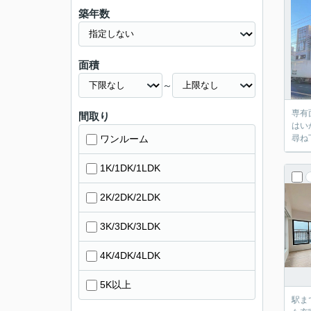
築年数
面積
～
専有
間取り
はい
ワンルーム
尋ね
1K/1DK/1LDK
2K/2DK/2LDK
3K/3DK/3LDK
4K/4DK/4LDK
5K以上
駅ま