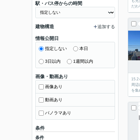
も充
駅・バス停からの時間
だわ
建物構造
追加する
情報公開日
指定しない
本日
3日以内
1週間以内
画像・動画あり
15
周辺
画像あり
を集
動画あり
パノラマあり
条件
条件