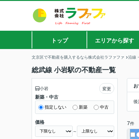
トップ
エリアから探す
文京区で不動産を購入するなら株式会社ラファファ
沿線
総武線 小岩駅の不動産一覧
お
小岩
変更
新築・中古
後
指定しない
新築
中古
価格
7
件
～