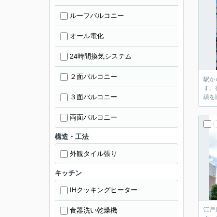
ルーフバルコニー
オール電化
24時間換気システム
２面バルコニー
駅か
す。
３面バルコニー
績を
両面バルコニー
構造・工法
外観タイル張り
キッチン
IHクッキングヒーター
食器洗い乾燥機
江戸