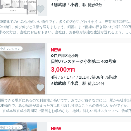
総武線
「
小岩
」駅 徒歩3分
29階建ての住み心地のいい物件です。多くの方がこだわりを持つ、専有面積25坪
DKの物件、伸び伸びと生活を送りましょう。細部にまで配慮の行き届いた1億1,90
求めの方は、当社にお任せ下さい。当社は、お客様が快適な生活が送れるよう、し
中古マンション
NEW
江戸川区
北小岩
日神パレステージ小岩第二 402号室
3,000
万円
4階 / 57.17㎡ / 2LDK /築36年 /6階建
総武線
「
小岩
」駅 徒歩14分
利用できる場所にあるので利便性が高いです。おでかけ好きな方には、駅から徒歩2
LDK物件で。急な転居が決まった方は即引渡し可能なこちらの物件はいかがですか
。京成本線京成小岩周辺で新居をお求めなら、地域に詳しい当社スタッフへご依頼
中古マンション
NEW