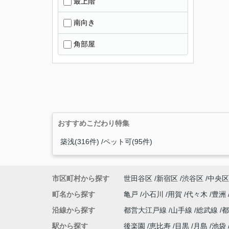
最上階
南向き
角部屋
おすすめこだわり特集
築浅(316件)
ペット可(95件)
市区町村から探す
世田谷区
新宿区
渋谷区
中央区
町名から探す
亀戸
小石川
用賀
代々木
豊洲
沿線から探す
都営大江戸線
山手線
総武線
駅から探す
後楽園
恵比寿
目黒
月島
池袋