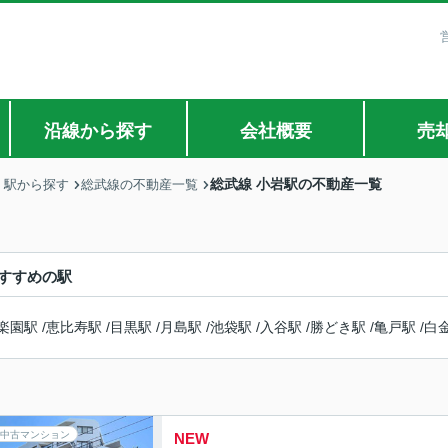
沿線から探す
会社概要
売
総武線 小岩駅の不動産一覧
・駅から探す
総武線の不動産一覧
すすめの駅
楽園駅
/
恵比寿駅
/
目黒駅
/
月島駅
/
池袋駅
/
入谷駅
/
勝どき駅
/
亀戸駅
/
白
中古マンション
NEW